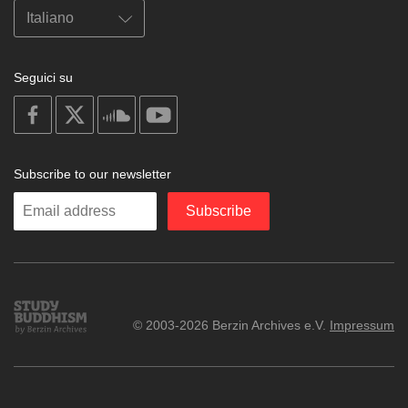
Seguici su
on
on
on
on
facebook
X
soundcloud
youtube
Subscribe to our newsletter
Enter
Subscribe
your
email
Study
© 2003-2026 Berzin Archives e.V.
Impressum
Buddhism
Home