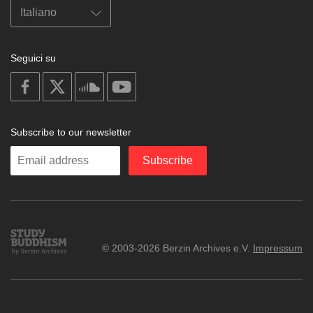
Seguici su
on
on
on
on
facebook
X
soundcloud
youtube
Subscribe to our newsletter
Enter
Subscribe
your
email
Study
© 2003-2026 Berzin Archives e.V.
Impressum
Buddhism
Home