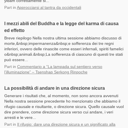
yidam correttamente si...
Part
in
Approcciarsi al tantra da occidentali
I mezzi abili del Buddha e la legge del karma di causa
ed effetto
Breve riepilogo Nella nostra ultima sessione abbiamo discusso di
morte,&nbsp;impermanenza&nbsp;e sofferenza dei tre regni
inferiori, ovvero delle rinascite come esseri infernali, spiriti famelici
o&nbsp;animali.&nbsp;La sofferenza di ciascuno di questi tre stati
può essere...
Part
in
Commentario a “La lampada sul sentiero verso
l’illuminazione” – Tsenshap Serkong Rinpoche
La possibilità di andare in una direzione sicura
Generare i risultati che, al momento, non sono ancora avvenuti
Nella nostra sessione precedente ho menzionato che abbiamo il
rifugio causale e risultante, o direzione sicura. Quello causale vuol
dire prendere, come direzione sicura verso cui andare, i veri
arresti e le vere...
Part
in
Il rifugio: dare una direzione sicura e un significato alla