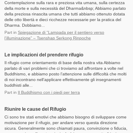
Contemplazione sulla rara e preziosa vita umana, sulla certezza
della morte e sulla necessità del Dharma&nbsp; Abbiamo parlato
della preziosa rinascita umana che tutti abbiamo ottenuto dotata
delle otto libertà e dieci ricchezze necessarie per la pratica del
Dharma. Dobbiamo...
Part
in
Spiegazione di “Lampada per il sentiero verso
l’illuminazione” – Tsenshap Serkong Rinpoche
Le implicazioni del prendere rifugio
Il rifugio come orientamento di base della nostra vita Abbiamo
parlato di vari problemi che ci troviamo ad affrontare a volte nel
Buddhismo, e abbiamo posto l’attenzione sulle difficoltà che molti
di noi incontrano nell’applicare effettivamente gli insegnamenti
buddhisti alle...
Part
in
Il Buddhismo con i piedi per terra
Riunire le cause del Rifugio
Ci sono tre stati emotivi che abbiamo bisogno di sviluppare come
motivazione per il rifugio, per andare verso questa direzione
sicura. Generalmente sono chiamati paura, convinzione o fiducia,