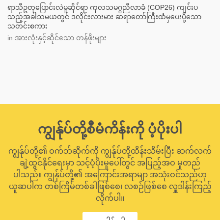
ရာသီဥတုပြောင်းလဲမှုဆိုင်ရာ ကုလသမဂ္ဂညီလာခံ (COP26) ကျင်းပ
သည့်အခါသမယတွင် ဒလိုင်းလားမား ဆရာတော်ကြီးထံမှပေးပို့သော
သတင်းစကား
in
အားလုံးနှင့်ဆိုင်သော တန်ဖိုးများ
ကျွန်ုပ်တို့စီမံကိန်းကို ပံ့ပိုးပါ
ကျွန်ုပ်တို့၏ ဝက်ဘ်ဆိုက်ကို ကျွန်ုပ်တို့ထိန်းသိမ်းပြီး ဆက်လက်
ချဲ့ထွင်နိုင်ရေးမှာ သင့်ပံ့ပိုးမှုပေါ်တွင် အပြည့်အဝ မူတည်
ပါသည်။ ကျွန်ုပ်တို့၏ အကြောင်းအရာမျာ အသုံးဝင်သည်ဟု
ယူဆပါက တစ်ကြိမ်တစ်ခါဖြစ်စေ၊ လစဉ်ဖြစ်စေ လှူဒါန်းကြည့်
လိုက်ပါ။