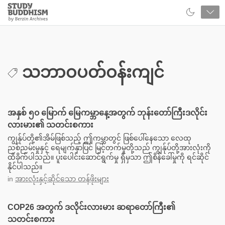
Close
Study
Buddhism
Home
သဘာဝပတ်ဝန်းကျင်
အနှစ် ၅၀ မြောက် မြေကမ္ဘာနေ့အတွက် ဘုန်းတော်ကြီးဒလိုင်း
လားမား၏ သတင်းစကား
ကျွန်ုပ်တို့၏အိမ်ဖြစ်သည့် ဤကမ္ဘာတွင် ဖြစ်ပေါ်နေသော လေထု
ညစ်ညမ်းမှုနှင့် ရေမျက်နှာပြင် မြင့်တက်မှုတို့သည် ကျွန်ုပ်တို့အားလုံးကို
ထိခိုက်ပါသည်။ ပူးပေါင်းဆောင်ရွက်မှု ရှိမှသာ ဤစိန်ခေါ်မှုကို ရင်ဆိုင်
နိုင်ပါသည်။
in
အားလုံးနှင့်ဆိုင်သော တန်ဖိုးများ
COP26 အတွက် ဒလိုင်းလားမား ဆရာတော်ကြီး၏
သတင်းစကား