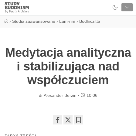
Close
Study
Buddhism
Home
›
Studia zaawansowane
›
Lam-rim
›
Bodhiczitta
Medytacja analityczna
i stabilizująca nad
współczuciem
dr Alexander Berzin
10:06
Share
Bookmark
on
ZARYS TREŚCI