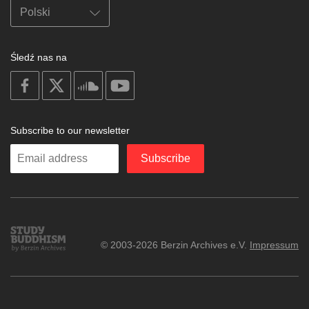
Śledź nas na
on
on
on
on
facebook
X
soundcloud
youtube
Subscribe to our newsletter
Enter
Subscribe
your
email
Study
© 2003-2026 Berzin Archives e.V.
Impressum
Buddhism
Home