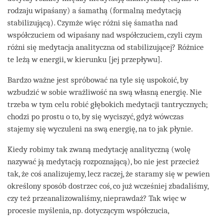
rodzaju wipaśany) a śamathą (formalną medytacją
stabilizującą). Czymże więc różni się śamatha nad
współczuciem od wipaśany nad współczuciem, czyli czym
różni się medytacja analityczna od stabilizującej? Różnice
te leżą w energii, w kierunku [jej przepływu].
Bardzo ważne jest spróbować na tyle się uspokoić, by
wzbudzić w sobie wrażliwość na swą własną energię. Nie
trzeba w tym celu robić głębokich medytacji tantrycznych;
chodzi po prostu o to, by się wyciszyć, gdyż wówczas
stajemy się wyczuleni na swą energię, na to jak płynie.
Kiedy robimy tak zwaną medytację analityczną (wolę
nazywać ją medytacją rozpoznającą), bo nie jest przecież
tak, że coś analizujemy, lecz raczej, że staramy się w pewien
określony sposób dostrzec coś, co już wcześniej zbadaliśmy,
czy też przeanalizowaliśmy, nieprawdaż? Tak więc w
procesie myślenia, np. dotyczącym współczucia,