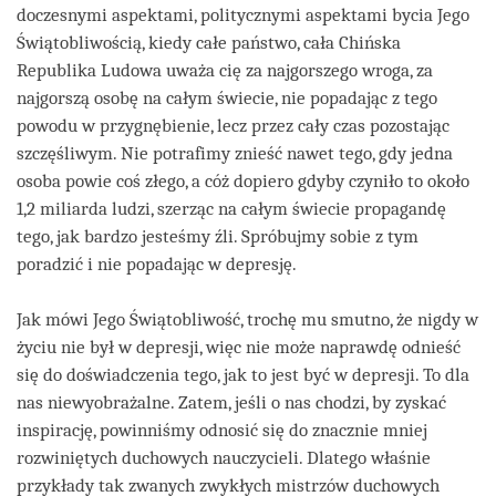
doczesnymi aspektami, politycznymi aspektami bycia Jego
Świątobliwością, kiedy całe państwo, cała Chińska
Republika Ludowa uważa cię za najgorszego wroga, za
najgorszą osobę na całym świecie, nie popadając z tego
powodu w przygnębienie, lecz przez cały czas pozostając
szczęśliwym. Nie potrafimy znieść nawet tego, gdy jedna
osoba powie coś złego, a cóż dopiero gdyby czyniło to około
1,2 miliarda ludzi, szerząc na całym świecie propagandę
tego, jak bardzo jesteśmy źli. Spróbujmy sobie z tym
poradzić i nie popadając w depresję.
Jak mówi Jego Świątobliwość, trochę mu smutno, że nigdy w
życiu nie był w depresji, więc nie może naprawdę odnieść
się do doświadczenia tego, jak to jest być w depresji. To dla
nas niewyobrażalne. Zatem, jeśli o nas chodzi, by zyskać
inspirację, powinniśmy odnosić się do znacznie mniej
rozwiniętych duchowych nauczycieli. Dlatego właśnie
przykłady tak zwanych zwykłych mistrzów duchowych