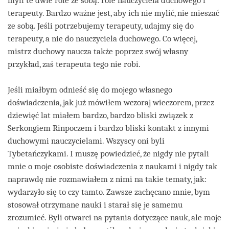
myli te dwie role ze sobą: role nauczyciela duchowego i
terapeuty. Bardzo ważne jest, aby ich nie mylić, nie mieszać
ze sobą. Jeśli potrzebujemy terapeuty, udajmy się do
terapeuty, a nie do nauczyciela duchowego. Co więcej,
mistrz duchowy naucza także poprzez swój własny
przykład, zaś terapeuta tego nie robi.
Jeśli miałbym odnieść się do mojego własnego
doświadczenia, jak już mówiłem wczoraj wieczorem, przez
dziewięć lat miałem bardzo, bardzo bliski związek z
Serkongiem Rinpoczem i bardzo bliski kontakt z innymi
duchowymi nauczycielami. Wszyscy oni byli
Tybetańczykami. I muszę powiedzieć, że nigdy nie pytali
mnie o moje osobiste doświadczenia z naukami i nigdy tak
naprawdę nie rozmawiałem z nimi na takie tematy, jak:
wydarzyło się to czy tamto. Zawsze zachęcano mnie, bym
stosował otrzymane nauki i starał się je samemu
zrozumieć. Byli otwarci na pytania dotyczące nauk, ale moje