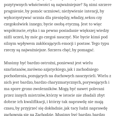
pozytywnych właściwości są najważniejsze? Są nimi szczere
pragnienie, by pomóc uczniowi; nieżywienie intencji, by
wykorzystywać ucznia dla pieniędzy, władzy, seksu czy
czegokolwiek innego; bycie osobą etyczną. Jest to więc
współczucie, etyka i na pewno posiadanie większej wiedzy
niźli uczeń, by móc go czegoś nauczyć. Nie bycie kimś pod
silnym wpływem zakłócających emocji i postaw. Tego typu
rzeczy są najważniejsze. Szczera chęć, by pomagać.
Musimy być bardzo ostrożni, ponieważ jest wielu
szarlatanów, zarówno azjatyckiego, jak i zachodniego
pochodzenia, pozujących na duchowych nauczycieli. Wielu z
nich jest bardzo, bardzo charyzmatycznych, porywających i
ma spore grono zwolenników. Mogą być nawet polecani
przez innych mistrzów, którzy w istocie nie zbadali zbyt
dobrze ich kwalifikacji, i którzy tak naprawdę nie mają
czasu, by przyjrzeć się dokładnie, jak tacy ludzi naprawdę
zachowują się na Zachodzie. Musimy być bardzo, bardzo