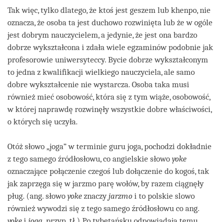
Tak więc, tylko dlatego, że ktoś jest geszem lub khenpo, nie
oznacza, że osoba ta jest duchowo rozwinięta lub że w ogóle
jest dobrym nauczycielem, a jedynie, że jest ona bardzo
dobrze wykształcona i zdała wiele egzaminów podobnie jak
profesorowie uniwersyteccy. Bycie dobrze wykształconym
to jedna z kwalifikacji wielkiego nauczyciela, ale samo
dobre wykształcenie nie wystarcza. Osoba taka musi
również mieć osobowość, która się z tym wiąże, osobowość,
w której naprawdę rozwinęły wszystkie dobre właściwości,
o których się uczyła.
Otóż słowo „joga” w terminie guru joga, pochodzi dokładnie
z tego samego źródłosłowu, co angielskie słowo
yoke
oznaczające połączenie czegoś lub dołączenie do kogoś, tak
jak zaprzęga się w jarzmo parę wołów, by razem ciągnęły
pług. (ang. słowo
yoke
znaczy
jarzmo
i to polskie slowo
również wywodzi się z tego samego źródłosłowu co ang.
yoke
i
joga
. przyp. tł.) Po tybetańsku odpowiadają temu