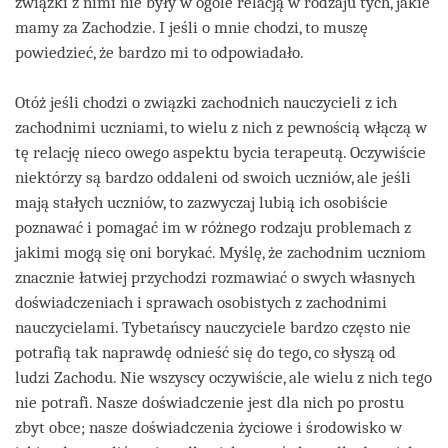
związki z nimi nie były w ogóle relacją w rodzaju tych, jakie
mamy za Zachodzie. I jeśli o mnie chodzi, to muszę
powiedzieć, że bardzo mi to odpowiadało.
Otóż jeśli chodzi o związki zachodnich nauczycieli z ich
zachodnimi uczniami, to wielu z nich z pewnością włączą w
tę relację nieco owego aspektu bycia terapeutą. Oczywiście
niektórzy są bardzo oddaleni od swoich uczniów, ale jeśli
mają stałych uczniów, to zazwyczaj lubią ich osobiście
poznawać i pomagać im w różnego rodzaju problemach z
jakimi mogą się oni borykać. Myślę, że zachodnim uczniom
znacznie łatwiej przychodzi rozmawiać o swych własnych
doświadczeniach i sprawach osobistych z zachodnimi
nauczycielami. Tybetańscy nauczyciele bardzo często nie
potrafią tak naprawdę odnieść się do tego, co słyszą od
ludzi Zachodu. Nie wszyscy oczywiście, ale wielu z nich tego
nie potrafi. Nasze doświadczenie jest dla nich po prostu
zbyt obce; nasze doświadczenia życiowe i środowisko w