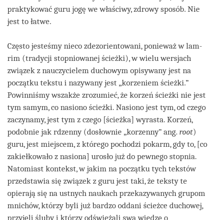
praktykować guru jogę we właściwy, zdrowy sposób. Nie
jest to łatwe.
Często jesteśmy nieco zdezorientowani, ponieważ w lam-
rim (tradycji stopniowanej ścieżki), w wielu wersjach
związek z nauczycielem duchowym opisywany jest na
początku tekstu i nazywany jest „korzeniem ścieżki.”
Powinniśmy wszakże zrozumieć, że korzeń ścieżki nie jest
tym samym, co nasiono ścieżki. Nasiono jest tym, od czego
zaczynamy, jest tym z czego [ścieżka] wyrasta. Korzeń,
podobnie jak rdzenny (dosłownie „korzenny” ang.
root
)
guru, jest miejscem, z którego pochodzi pokarm, gdy to, [co
zakiełkowało z nasiona] urosło już do pewnego stopnia.
Natomiast kontekst, w jakim na początku tych tekstów
przedstawia się związek z guru jest taki, że teksty te
opierają się na ustnych naukach przekazywanych grupom
mnichów, którzy byli już bardzo oddani ścieżce duchowej,
przyjęli śluby i którzy odświeżali swą wiedzę o