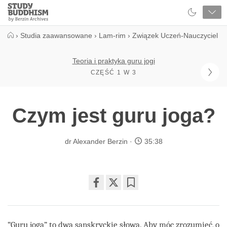
Close
Study
Buddhism
Home
›
Studia zaawansowane
›
Lam-rim
›
Związek Uczeń-Nauczyciel
Teoria i praktyka guru jogi
CZĘŚĆ 1 W 3
Czym jest guru joga?
dr Alexander Berzin
35:38
Share
Bookmark
on
facebook
“Guru joga” to dwa sanskryckie słowa. Aby móc zrozumieć, o