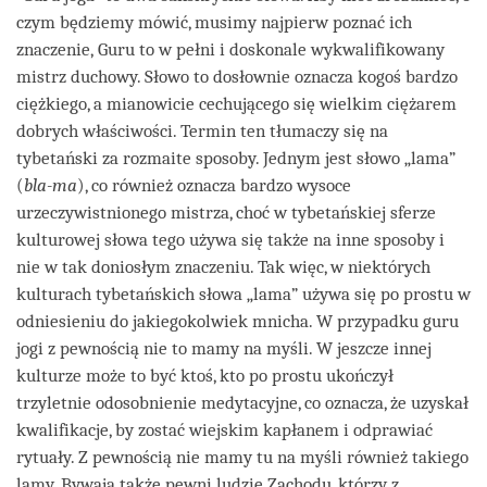
czym będziemy mówić, musimy najpierw poznać ich
znaczenie, Guru to w pełni i doskonale wykwalifikowany
mistrz duchowy. Słowo to dosłownie oznacza kogoś bardzo
ciężkiego, a mianowicie cechującego się wielkim ciężarem
dobrych właściwości. Termin ten tłumaczy się na
tybetański za rozmaite sposoby. Jednym jest słowo „lama”
(
bla-ma
), co również oznacza bardzo wysoce
urzeczywistnionego mistrza, choć w tybetańskiej sferze
kulturowej słowa tego używa się także na inne sposoby i
nie w tak doniosłym znaczeniu. Tak więc, w niektórych
kulturach tybetańskich słowa „lama” używa się po prostu w
odniesieniu do jakiegokolwiek mnicha. W przypadku guru
jogi z pewnością nie to mamy na myśli. W jeszcze innej
kulturze może to być ktoś, kto po prostu ukończył
trzyletnie odosobnienie medytacyjne, co oznacza, że uzyskał
kwalifikacje, by zostać wiejskim kapłanem i odprawiać
rytuały. Z pewnością nie mamy tu na myśli również takiego
lamy. Bywają także pewni ludzie Zachodu, którzy z