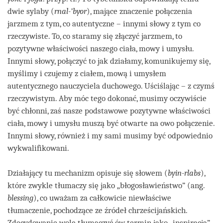
dwie sylaby (
rnal-’byor
), mające znaczenie połączenia
jarzmem z tym, co autentyczne – innymi słowy z tym co
rzeczywiste. To, co staramy się złączyć jarzmem, to
pozytywne właściwości naszego ciała, mowy i umysłu.
Innymi słowy, połączyć to jak działamy, komunikujemy się,
myślimy i czujemy z ciałem, mową i umysłem
autentycznego nauczyciela duchowego. Uściślając – z czymś
rzeczywistym. Aby móc tego dokonać, musimy oczywiście
być chłonni, zaś nasze podstawowe pozytywne właściwości
ciała, mowy i umysłu muszą być otwarte na owo połączenie.
Innymi słowy, również i my sami musimy być odpowiednio
wykwalifikowani.
Działający tu mechanizm opisuje się słowem (
byin-rlabs
),
które zwykle tłumaczy się jako „błogosławieństwo” (ang.
blessing
), co uważam za całkowicie niewłaściwe
tłumaczenie, pochodzące ze źródeł chrześcijańskich.
Zdecydowanie wolę tłumaczyć ów termin jako „inspiracja”.