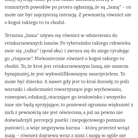
rozmaitych powodów po prostu ogłaszają, że są „lamą” – co
może nie być najczystszą intencją. Z pewnością również nie
o kogoś takiego to tu chodzi.
Terminu „lama” używa się również w odniesieniu do
reinkarnowanych lamów. Po tybetańsku takiego człowieka
zwie się „tulku” (
sprul-sku
) i zwraca się do niego tytułując
go „rinpocze”. Niekoniecznie również o kogoś takiego tu
chodzi. To, że ktoś jest reinkarnowanym lamą, nie oznacza
bynajmniej, że jest wykwalifikowanym nauczycielem. To
może być dziecko. A nawet gdy jest to ktoś dorosły, to jeśli
warunki i okoliczności towarzyszące jego wychowaniu,
rozwojowi, edukacji, otaczające go środowisko i wszystko
inne nie będą sprzyjające, to ponieważ ogromna większość z
nich z pewnością nie jest oświecona, a już na pewno nie
doświadczyli percepcji pustki (niepojęciowego poznania
pustości), a więc negatywna karma – którą przecież wciąż
mają – również dojrzewa wraz z nimi i mogą w ogóle nie