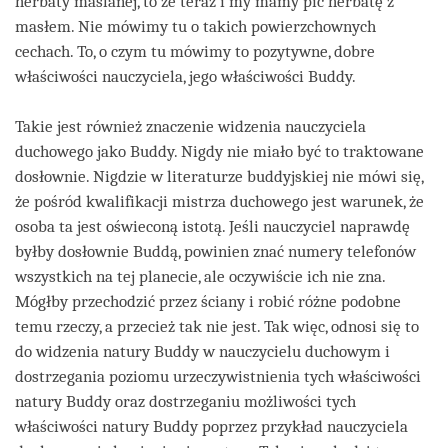
herbaty maślanej, to że teraz i my mamy pić herbatę z
masłem. Nie mówimy tu o takich powierzchownych
cechach. To, o czym tu mówimy to pozytywne, dobre
właściwości nauczyciela, jego właściwości Buddy.
Takie jest również znaczenie widzenia nauczyciela
duchowego jako Buddy. Nigdy nie miało być to traktowane
dosłownie. Nigdzie w literaturze buddyjskiej nie mówi się,
że pośród kwalifikacji mistrza duchowego jest warunek, że
osoba ta jest oświeconą istotą. Jeśli nauczyciel naprawdę
byłby dosłownie Buddą, powinien znać numery telefonów
wszystkich na tej planecie, ale oczywiście ich nie zna.
Mógłby przechodzić przez ściany i robić różne podobne
temu rzeczy, a przecież tak nie jest. Tak więc, odnosi się to
do widzenia natury Buddy w nauczycielu duchowym i
dostrzegania poziomu urzeczywistnienia tych właściwości
natury Buddy oraz dostrzeganiu możliwości tych
właściwości natury Buddy poprzez przykład nauczyciela