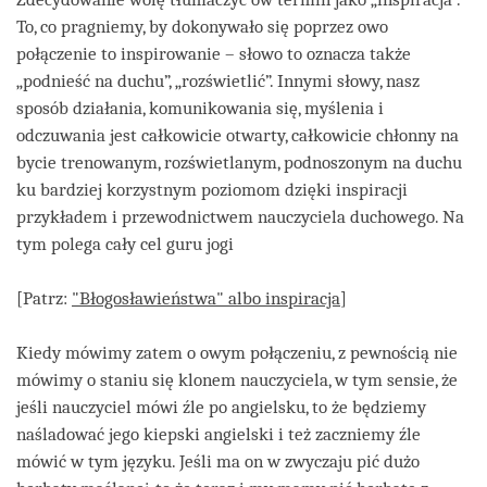
To, co pragniemy, by dokonywało się poprzez owo
połączenie to inspirowanie – słowo to oznacza także
„podnieść na duchu”, „rozświetlić”. Innymi słowy, nasz
sposób działania, komunikowania się, myślenia i
odczuwania jest całkowicie otwarty, całkowicie chłonny na
bycie trenowanym, rozświetlanym, podnoszonym na duchu
ku bardziej korzystnym poziomom dzięki inspiracji
przykładem i przewodnictwem nauczyciela duchowego. Na
tym polega cały cel guru jogi
[Patrz:
"Błogosławieństwa" albo inspiracja
]
Kiedy mówimy zatem o owym połączeniu, z pewnością nie
mówimy o staniu się klonem nauczyciela, w tym sensie, że
jeśli nauczyciel mówi źle po angielsku, to że będziemy
naśladować jego kiepski angielski i też zaczniemy źle
mówić w tym języku. Jeśli ma on w zwyczaju pić dużo