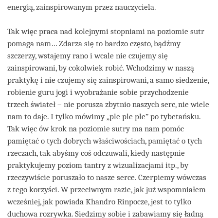
energią, zainspirowanym przez nauczyciela.
Tak więc praca nad kolejnymi stopniami na poziomie sutr
pomaga nam… Zdarza się to bardzo często, bądźmy
szczerzy, wstajemy rano i wcale nie czujemy się
zainspirowani, by cokolwiek robić. Wchodzimy w naszą
praktykę i nie czujemy się zainspirowani, a samo siedzenie,
robienie guru jogi i wyobrażanie sobie przychodzenie
trzech świateł – nie porusza zbytnio naszych serc, nie wiele
nam to daje. I tylko mówimy „ple ple ple” po tybetańsku.
Tak więc ów krok na poziomie sutry ma nam pomóc
pamiętać o tych dobrych właściwościach, pamiętać o tych
rzeczach, tak abyśmy coś odczuwali, kiedy następnie
praktykujemy poziom tantry z wizualizacjami itp., by
rzeczywiście poruszało to nasze serce. Czerpiemy wówczas
z tego korzyści. W przeciwnym razie, jak już wspomniałem
wcześniej, jak powiada Khandro Rinpocze, jest to tylko
duchowa rozrywka. Siedzimy sobie i zabawiamy się ładną