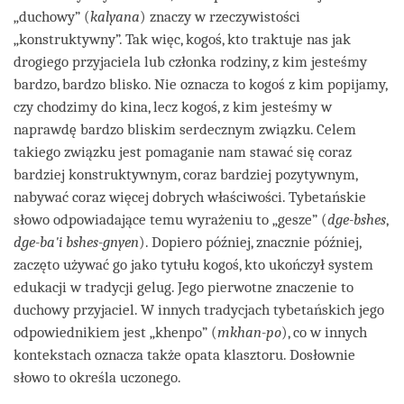
„duchowy” (
kalyana
) znaczy w rzeczywistości
„konstruktywny”. Tak więc, kogoś, kto traktuje nas jak
drogiego przyjaciela lub członka rodziny, z kim jesteśmy
bardzo, bardzo blisko. Nie oznacza to kogoś z kim popijamy,
czy chodzimy do kina, lecz kogoś, z kim jesteśmy w
naprawdę bardzo bliskim serdecznym związku. Celem
takiego związku jest pomaganie nam stawać się coraz
bardziej konstruktywnym, coraz bardziej pozytywnym,
nabywać coraz więcej dobrych właściwości. Tybetańskie
słowo odpowiadające temu wyrażeniu to „gesze” (
dge-bshes
,
dge-ba'i bshes-gnyen
). Dopiero później, znacznie później,
zaczęto używać go jako tytułu kogoś, kto ukończył system
edukacji w tradycji gelug. Jego pierwotne znaczenie to
duchowy przyjaciel. W innych tradycjach tybetańskich jego
odpowiednikiem jest „khenpo” (
mkhan-po
), co w innych
kontekstach oznacza także opata klasztoru. Dosłownie
słowo to określa uczonego.