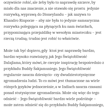
oczywiście robić, ale żeby było to naprawdę szczere, by
miało dla nas znaczenie, a nie stawało się prostu jedynie
rozrywką, wyprawą do Disneylandu – jak nazywa to
Khandro Rinpocze – aby nie była to jedynie samsaryczna
rozrywka polegająca na płynących ku nam światłach,
przypominająca przejażdżkę w wesołym miasteczku – jest
rzeczą trudną; trudno jest robić to właściwie.
Może tak być dopiero, gdy ktoś jest naprawdę bardzo,
bardzo wysoko rozwinięty, jak Jego Świątobliwość
Dalajlama, który mówi, że czerpie inspirację bezpośrednio z
przykładu Buddy Śakjamuniego. Jego Świątobliwość
regularnie naucza dziesięcio- czy dwudziestotysięczne
zgromadzenia ludzi. To co mówi jest tłumaczone na wiele
różnych języków jednocześnie, a w Indiach naucza czasami
ponad stutysięczne zgromadzenia. Może się więc do tego
odnieść – Jego Świątobliwość bardzo wiele podróżuje –
może zatem odnieść się do przykładu Buddy Śakjamuniego,