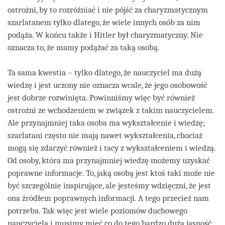
ostrożni, by to rozróżniać i nie pójść za charyzmatycznym
szarlatanem tylko dlatego, że wiele innych osób za nim
podąża. W końcu także i Hitler był charyzmatyczny. Nie
oznacza to, że mamy podążać za taką osobą.
Ta sama kwestia – tylko dlatego, że nauczyciel ma dużą
wiedzę i jest uczony nie oznacza wcale, że jego osobowość
jest dobrze rozwinięta. Powinniśmy więc być również
ostrożni ze wchodzeniem w związek z takim nauczycielem.
Ale przynajmniej taka osoba ma wykształcenie i wiedzę;
szarlatani często nie mają nawet wykształcenia, chociaż
mogą się zdarzyć również i tacy z wykształceniem i wiedzą.
Od osoby, która ma przynajmniej wiedzę możemy uzyskać
poprawne informacje. To, jaką osobą jest ktoś taki może nie
być szczególnie inspirujące, ale jesteśmy wdzięczni, że jest
ona źródłem poprawnych informacji. A tego przecież nam
potrzeba. Tak więc jest wiele poziomów duchowego
nauczyciela i musimy mieć co do tego bardzo dużą jasność.