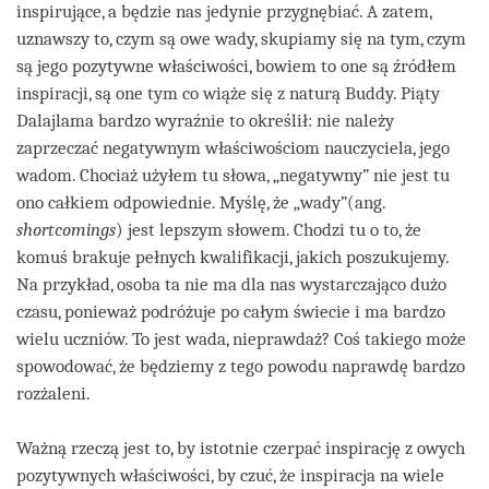
inspirujące, a będzie nas jedynie przygnębiać. A zatem,
uznawszy to, czym są owe wady, skupiamy się na tym, czym
są jego pozytywne właściwości, bowiem to one są źródłem
inspiracji, są one tym co wiąże się z naturą Buddy. Piąty
Dalajlama bardzo wyraźnie to określił: nie należy
zaprzeczać negatywnym właściwościom nauczyciela, jego
wadom. Chociaż użyłem tu słowa, „negatywny” nie jest tu
ono całkiem odpowiednie. Myślę, że „wady”(ang.
shortcomings
) jest lepszym słowem. Chodzi tu o to, że
komuś brakuje pełnych kwalifikacji, jakich poszukujemy.
Na przykład, osoba ta nie ma dla nas wystarczająco dużo
czasu, ponieważ podróżuje po całym świecie i ma bardzo
wielu uczniów. To jest wada, nieprawdaż? Coś takiego może
spowodować, że będziemy z tego powodu naprawdę bardzo
rozżaleni.
Ważną rzeczą jest to, by istotnie czerpać inspirację z owych
pozytywnych właściwości, by czuć, że inspiracja na wiele