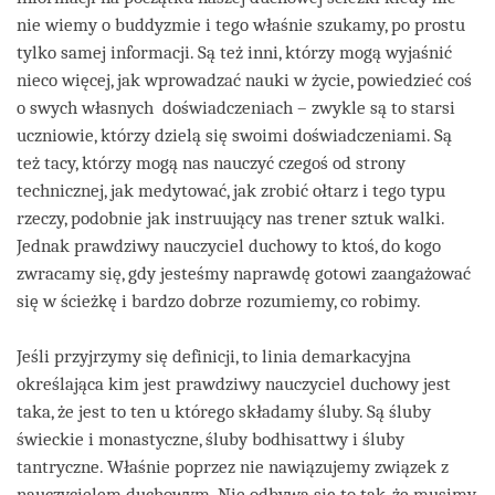
nie wiemy o buddyzmie i tego właśnie szukamy, po prostu
tylko samej informacji. Są też inni, którzy mogą wyjaśnić
nieco więcej, jak wprowadzać nauki w życie, powiedzieć coś
o swych własnych doświadczeniach – zwykle są to starsi
uczniowie, którzy dzielą się swoimi doświadczeniami. Są
też tacy, którzy mogą nas nauczyć czegoś od strony
technicznej, jak medytować, jak zrobić ołtarz i tego typu
rzeczy, podobnie jak instruujący nas trener sztuk walki.
Jednak prawdziwy nauczyciel duchowy to ktoś, do kogo
zwracamy się, gdy jesteśmy naprawdę gotowi zaangażować
się w ścieżkę i bardzo dobrze rozumiemy, co robimy.
Jeśli przyjrzymy się definicji, to linia demarkacyjna
określająca kim jest prawdziwy nauczyciel duchowy jest
taka, że jest to ten u którego składamy śluby. Są śluby
świeckie i monastyczne, śluby bodhisattwy i śluby
tantryczne. Właśnie poprzez nie nawiązujemy związek z
nauczycielem duchowym. Nie odbywa się to tak, że musimy