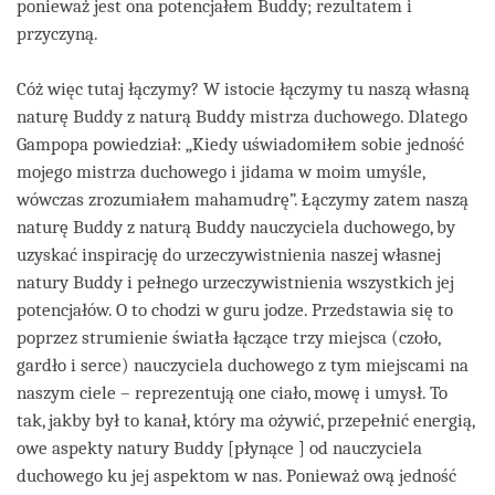
ponieważ jest ona potencjałem Buddy; rezultatem i
przyczyną.
Cóż więc tutaj łączymy? W istocie łączymy tu naszą własną
naturę Buddy z naturą Buddy mistrza duchowego. Dlatego
Gampopa powiedział: „Kiedy uświadomiłem sobie jedność
mojego mistrza duchowego i jidama w moim umyśle,
wówczas zrozumiałem mahamudrę”. Łączymy zatem naszą
naturę Buddy z naturą Buddy nauczyciela duchowego, by
uzyskać inspirację do urzeczywistnienia naszej własnej
natury Buddy i pełnego urzeczywistnienia wszystkich jej
potencjałów. O to chodzi w guru jodze. Przedstawia się to
poprzez strumienie światła łączące trzy miejsca (czoło,
gardło i serce) nauczyciela duchowego z tym miejscami na
naszym ciele – reprezentują one ciało, mowę i umysł. To
tak, jakby był to kanał, który ma ożywić, przepełnić energią,
owe aspekty natury Buddy [płynące ] od nauczyciela
duchowego ku jej aspektom w nas. Ponieważ ową jedność