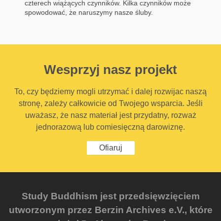
czterech wiążących czynników. Kilka czynników może
spowodować, że naruszymy nasze śluby.
Wesprzyj nasz projekt
To, czy będziemy mogli utrzymać i dalej rozwijac naszą
stronę, zależy całkowicie od Twojego wsparcia. Jeśli
uważasz, że nasz materiał jest przydatny, rozważ
jednorazową lub comiesięczną darowiznę.
Ofiaruj
Study Buddhism jest przedsięwzięciem
utworzonym przez Berzin Archives e.V., które