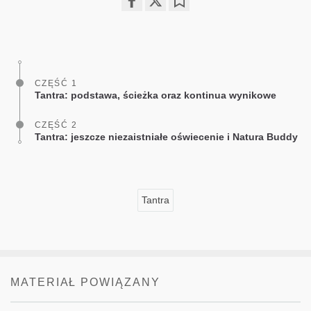
Share
Bookmark
on
facebook
CZĘŚĆ 1
Tantra: podstawa, ścieżka oraz kontinua wynikowe
CZĘŚĆ 2
Tantra: jeszcze niezaistniałe oświecenie i Natura Buddy
Tantra
MATERIAŁ POWIĄZANY