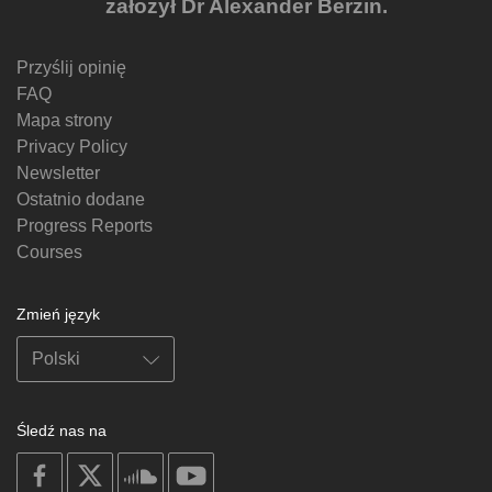
założył Dr Alexander Berzin.
Przyślij opinię
FAQ
Mapa strony
Privacy Policy
Newsletter
Ostatnio dodane
Progress Reports
Courses
Zmień język
Śledź nas na
on
on
on
on
facebook
X
soundcloud
youtube