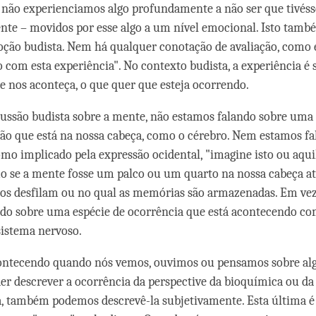
não experienciamos algo profundamente a não ser que tivéss
te – movidos por esse algo a um nível emocional. Isto tamb
oção budista. Nem há qualquer conotação de avaliação, como
 com esta experiência". No contexto budista, a experiência 
e nos aconteça, o que quer que esteja ocorrendo.
cussão budista sobre a mente, não estamos falando sobre uma 
gão que está na nossa cabeça, como o cérebro. Nem estamos f
mo implicado pela expressão ocidental, "imagine isto ou aqui
 se a mente fosse um palco ou um quarto na nossa cabeça at
s desfilam ou no qual as memórias são armazenadas. Em vez 
do sobre uma espécie de ocorrência que está acontecendo co
sistema nervoso.
contecendo quando nós vemos, ouvimos ou pensamos sobre a
r descrever a ocorrência da perspective da bioquímica ou da
, também podemos descrevê-la subjetivamente. Esta última é