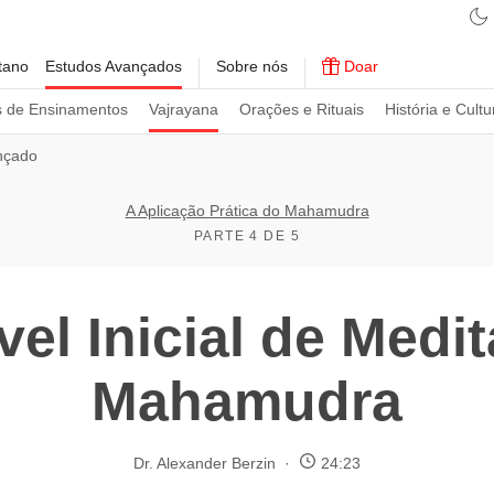
tano
Estudos Avançados
Sobre nós
Doar
s de Ensinamentos
Vajrayana
Orações e Rituais
História e Cultu
nçado
A Aplicação Prática do Mahamudra
PARTE 4 DE 5
vel Inicial de Medi
Mahamudra
Dr. Alexander Berzin
24:23