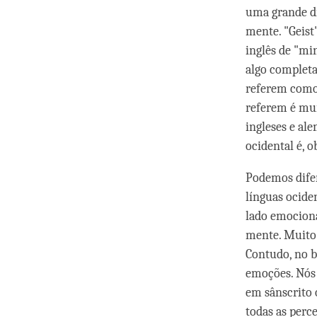
uma grande di
mente. "Geist
inglês de "min
algo completa
referem como 
referem é mui
ingleses e al
ocidental é, 
Podemos difer
línguas ocide
lado emociona
mente. Muito
Contudo, no b
emoções. Nós 
em sânscrito 
todas as perce