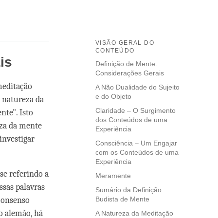
VISÃO GERAL DO
CONTEÚDO
is
Definição de Mente:
Considerações Gerais
meditação
A Não Dualidade do Sujeito
e do Objeto
 natureza da
Claridade – O Surgimento
te". Isto
dos Conteúdos de uma
za da mente
Experiência
investigar
Consciência – Um Engajar
com os Conteúdos de uma
Experiência
e referindo a
Meramente
sas palavras
Sumário da Definição
consenso
Budista de Mente
o alemão, há
A Natureza da Meditação