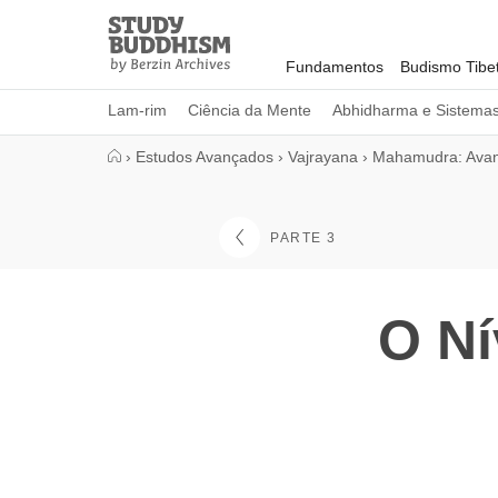
Close
Study
Buddhism
Fundamentos
Budismo Tibe
Home
Lam-rim
Ciência da Mente
Abhidharma e Sistema
›
Estudos Avançados
›
Vajrayana
›
Mahamudra: Ava
PARTE 3
O Ní