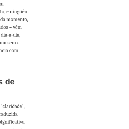
em
to, e ninguém
cada momento,
eúdos – vêm
dia-a-dia,
uma sem a
ência com
s de
"claridade",
raduzida
gnificativa,