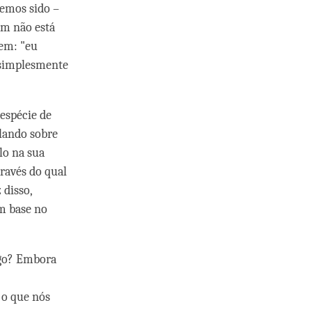
emos sido –
ém não está
 em: "eu
é simplesmente
espécie de
alando sobre
lo na sua
ravés do qual
disso,
m base no
lgo? Embora
 o que nós