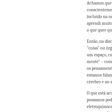
Achamos que 
conscientemen
incluído na n
aprendi muito
o que quer qu
Então, na dis
"coisa" ou ór
um espaço, co
mente" – como
os pensamento
estamos falan
cérebro e no 
O que está a
possamos pode
eletroquímica