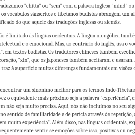
aduzamos "chitta" ou "sem" com a palavra inglesa "mind" ou 
, os vocábulos sânscritos e tibetanos budistas abrangem um a
ificado do que aquele das traduções inglesas ou alemãs.
o é limitado às línguas ocidentais. A língua mongólica tamb
ntelectual e o emocional. Mas, ao contrário do inglês, usa o v
il", em textos budistas. Os tradutores chineses também escolh
 coração, "xin", que os japoneses também aceitaram e usaram.
 traz à superfície muitas diferenças fundamentais em visõe
 encontrar um sinonimo melhor para os termos Indo-Tibetan
lvez o equivalente mais próximo seja a palavra "experiência", 
m não seja muito precisa. Aqui, nós não incluímos no seu sig
 no sentido de familiaridade e de perícia através de repetição
tem muita experiência". Além disso, nas línguas ocidentais, ex
frequentemente sentir-se emoções sobre isso, positivas ou neg