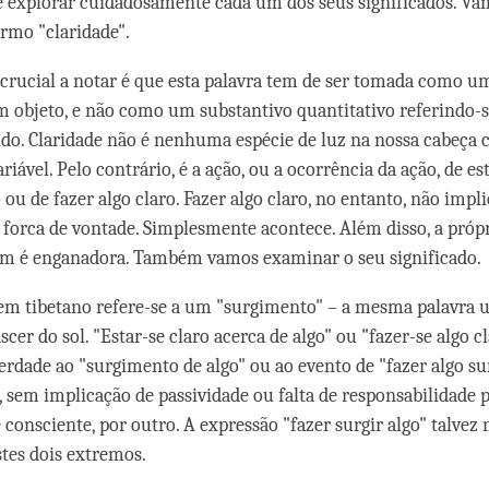
 explorar cuidadosamente cada um dos seus significados. Va
rmo "claridade".
crucial a notar é que esta palavra tem de ser tomada como u
 objeto, e não como um substantivo quantitativo referindo-s
do. Claridade não é nenhuma espécie de luz na nossa cabeç
riável. Pelo contrário, é a ação, ou a ocorrência da ação, de es
 ou de fazer algo claro. Fazer algo claro, no entanto, não impl
 forca de vontade. Simplesmente acontece. Além disso, a própr
ém é enganadora. Também vamos examinar o seu significado.
 em tibetano refere-se a um "surgimento" – a mesma palavra u
scer do sol. "Estar-se claro acerca de algo" ou "fazer-se algo cl
verdade ao "surgimento de algo" ou ao evento de "fazer algo su
 sem implicação de passividade ou falta de responsabilidade 
 consciente, por outro. A expressão "fazer surgir algo" talvez
tes dois extremos.