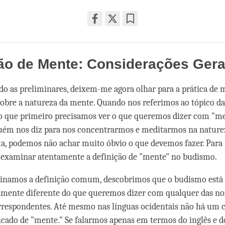
Share
Bookmark
on
facebook
ão de Mente: Considerações Gera
do as preliminares, deixem-me agora olhar para a prática de 
bre a natureza da mente. Quando nos referimos ao tópico da
o que primeiro precisamos ver o que queremos dizer com "men
guém nos diz para nos concentrarmos e meditarmos na nature
, podemos não achar muito óbvio o que devemos fazer. Para 
 examinar atentamente a definição de "mente" no budismo.
namos a definição comum, descobrimos que o budismo está s
mente diferente do que queremos dizer com qualquer das nos
rrespondentes. Até mesmo nas línguas ocidentais não há um 
ficado de "mente." Se falarmos apenas em termos do inglês e d