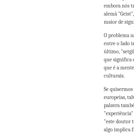
embora nós tr
alemã "Geist"
maior de sign
O problema nã
entre o lado i
último, "setg
que significa
que é a mente
culturais.
Se quisermos
europeias, ta
palavra també
"experiência"
"este doutor 
algo implica 