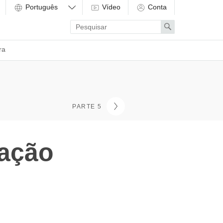
Vídeo
Conta
Enter
Search
search
term
ra
PARTE 5
tação