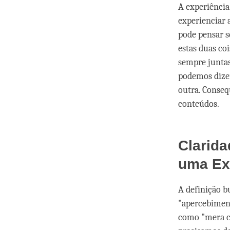
A experiênci
experienciar
pode pensar s
estas duas co
sempre juntas
podemos dize
outra. Conseq
conteúdos.
Clarid
uma Ex
A definição b
"apercebiment
como "mera cl