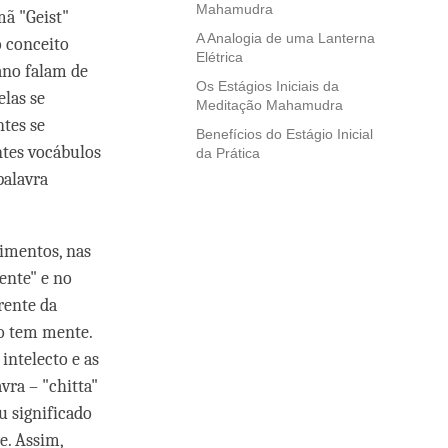
Mahamudra
mã "Geist"
A Analogia de uma Lanterna
o conceito
Elétrica
tano falam de
Os Estágios Iniciais da
elas se
Meditação Mahamudra
tes se
Benefícios do Estágio Inicial
ntes vocábulos
da Prática
palavra
timentos, nas
ente" e no
rente da
o tem mente.
intelecto e as
ra – "chitta"
u significado
e. Assim,