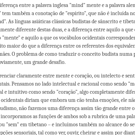
ferença entre a palavra inglesa "mind" mente e a palavra ale
" tem também a conotação de "espírito", que não é incluída n
d". As línguas asiáticas clássicas budistas de sânscrito e tibe
mente diferente destas duas, e a diferença entre aquilo a que 
"mente" e aquilo a que os vocábulos ocidentais corresponden
to maior do que a diferença entre os referentes dos equivale
emães. O problema de como traduzir o conceito budista numa 
obviamente, um grande desafio.
enciar claramente entre mente e coração, ou intelecto e sen
ntais. Pensamos no lado intelectual e racional como sendo "m
l e intuitivo como sendo "coração", algo completamente dife
 ocidentais diriam que embora um cão tenha emoções, ele nã
udismo, não fazemos uma diferença assim tão grande entre o 
incorporamos as funções de ambos sob a rubrica de uma palav
ou "sem" em tibetano – e incluímos também no alcance do se
pções sensoriais, tal como ver, ouvir, cheirar e assim por diant