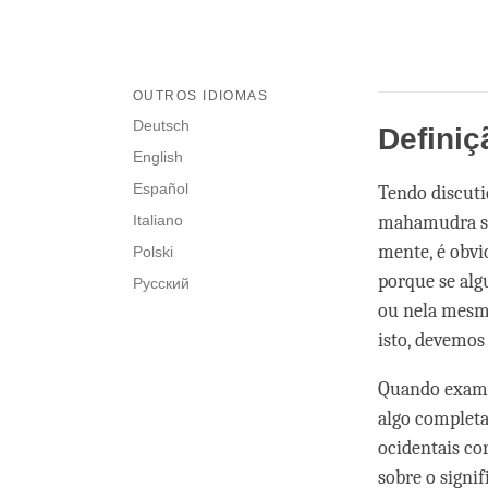
OUTROS IDIOMAS
Deutsch
Definiç
English
Español
Tendo discuti
Italiano
mahamudra so
mente, é obvi
Polski
porque se al
Русский
ou nela mesma
isto, devemos
Quando exami
algo completa
ocidentais co
sobre o signi