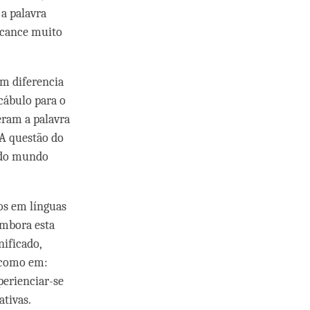
a palavra
lcance muito
ém diferencia
ocábulo para o
eram a palavra
 A questão do
s do mundo
os em línguas
embora esta
nificado,
, como em:
perienciar-se
ativas.