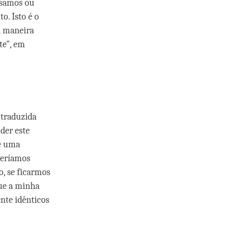
nsamos ou
. Isto é o
a maneira
te", em
 traduzida
der este
e uma
deríamos
o, se ficarmos
que a minha
ente idênticos