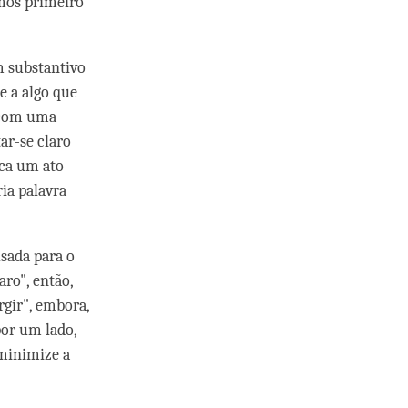
mos primeiro
m substantivo
e a algo que
a com uma
tar-se claro
ica um ato
ia palavra
sada para o
aro", então,
rgir", embora,
por um lado,
 minimize a