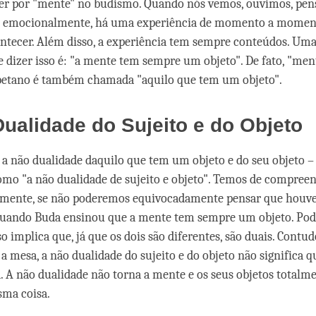
er por "mente" no budismo. Quando nós vemos, ouvimos, pe
o emocionalmente, há uma experiência de momento a momento
ontecer. Além disso, a experiência tem sempre conteúdos. Um
e dizer isso é: "a mente tem sempre um objeto". De fato, "men
ibetano é também chamada "aquilo que tem um objeto".
ualidade do Sujeito e do Objeto
a não dualidade daquilo que tem um objeto e do seu objeto –
mo "a não dualidade de sujeito e objeto". Temos de compreen
amente, se não poderemos equivocadamente pensar que houv
quando Buda ensinou que a mente tem sempre um objeto. Po
o implica que, já que os dois são diferentes, são duais. Contud
 a mesa, a não dualidade do sujeito e do objeto não significa 
a. A não dualidade não torna a mente e os seus objetos totalm
sma coisa.