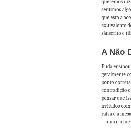
queremos diz
sentimos alg
que está a ac
equivalente d
sânscrito e t
A Não D
Buda ensinou 
geralmente co
ponto corret
contradição 
pensar que iss
irritados com
raiva é a mes
– uma e a me