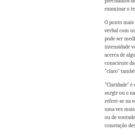
precisamos de
examinar o te
O ponto mais 
verbal com um
pode ser medi
intensidade va
acerca de algo
consciente da
"claro" tamb
"Claridade" é
surgir ou o na
refere-se na 
uma vez mais,
ou de vontade
conotação des