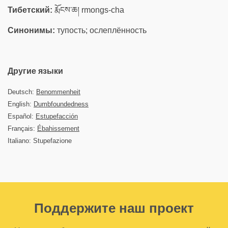
Тибетский:
རྨོངས་ཆ། rmongs-cha
Синонимы:
тупость; ослеплённость
Другие языки
Deutsch:
Benommenheit
English:
Dumbfoundedness
Español:
Estupefacción
Français:
Ébahissement
Italiano: Stupefazione
Поддержите наш проект