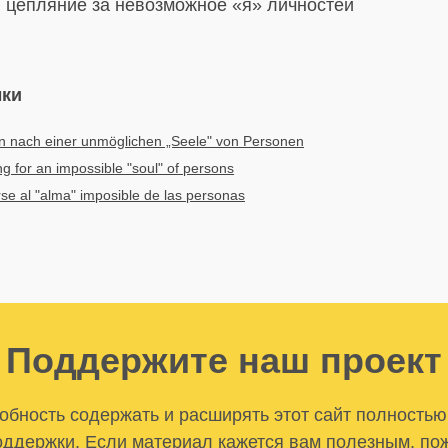
:
цепляние за невозможное «я» личностей
ыки
n nach einer unmöglichen „Seele" von Personen
g for an impossible "soul" of persons
rse al "alma" imposible de las personas
Поддержите наш проект
бность содержать и расширять этот сайт полностью
ддержки. Если материал кажется вам полезным, по