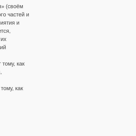
я» (своём
го частей и
иятия и
тся,
гих
щий
 тому, как
,
тому, как