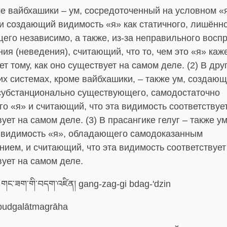
ме вайбхашики – ум, сосредоточенный на условном «
и создающий видимость «я» как статичного, лишённо
го независимо, а также, из-за неправильного воспр
ия (неведения), считающий, что то, чем это «я» каже
ет тому, как оно существует на самом деле. (2) В дру
х системах, кроме вайбхашики, – также ум, создаю
субстанционально существующего, самодостаточно
о «я» и считающий, что эта видимость соответствует
ует на самом деле. (3) В прасангике гелуг – также ум
видимость «я», обладающего самодоказанным
ием, и считающий, что эта видимость соответствует 
ует на самом деле.
གང་ཟག་གི་བདག་འཛིན། gang-zag-gi bdag-'dzin
udgalātmagrāha