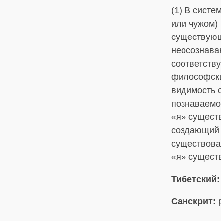
(1) В систе
или чужом) 
существующе
неосознаван
соответству
философски
видимость 
познаваемог
«я» существ
создающий 
существован
«я» существ
Тибетский:
Санскрит:
p