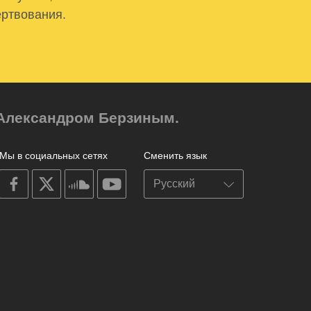
ертвования.
м Александром Берзиным.
Мы в социальных сетях
Сменить язык
on
on
on
on
facebook
X
soundcloud
youtube