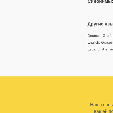
Синонимы
Другие яз
Deutsch:
Greife
English:
Graspin
Español:
Aferra
Наша спосо
вашей по