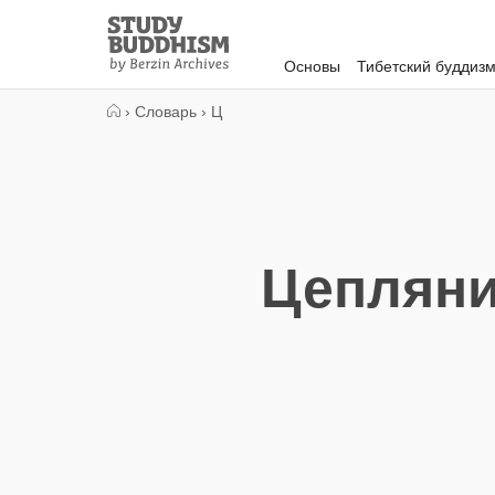
Close
Study
Buddhism
Основы
Тибетский буддиз
Home
›
Словарь
›
Ц
Цепляни