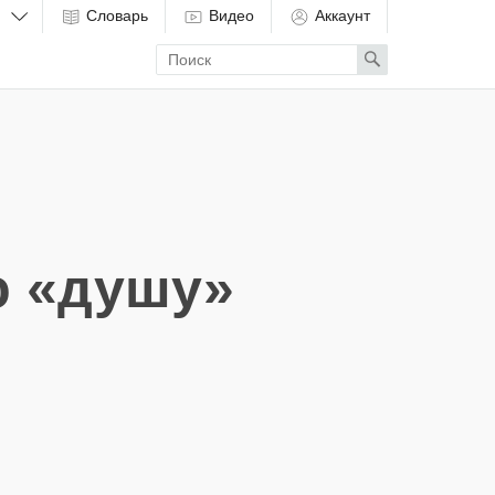
Словарь
Видео
Аккаунт
Enter
Search
search
term
ю «душу»