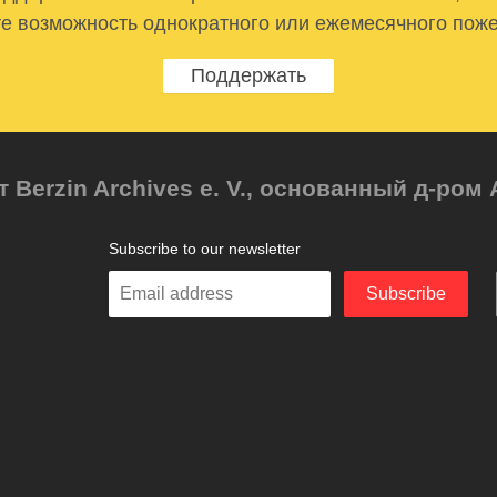
е возможность однократного или ежемесячного пож
Поддержать
т Berzin Archives e. V., основанный д-ро
Subscribe to our newsletter
Enter
Subscribe
your
email