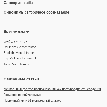
Санскрит:
caitta
Синонимы:
вторичное осознавание
Другие языки
العربية:
عامل ذهني
Deutsch:
Geistesfaktor
English:
Mental factor
Español:
Factor mental
Tiếng Việt: Tâm sở
Связанные статьи
Ментальный фактор распознавания как противоядие от неведения
(объяснение вайбхашики)
Первичный ум и 51 ментальный фактор