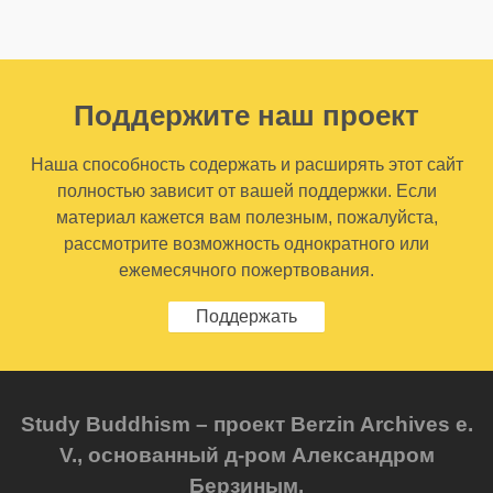
Поддержите наш проект
Наша способность содержать и расширять этот сайт
полностью зависит от вашей поддержки. Если
материал кажется вам полезным, пожалуйста,
рассмотрите возможность однократного или
ежемесячного пожертвования.
Поддержать
Study Buddhism – проект Berzin Archives e.
V., основанный д-ром Александром
Берзиным.