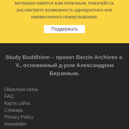
материал кажется вам полезным, пожалуйста,
рассмотрите возможность однократного или
ежемесячного пожертвования.
Поддержать
Study Buddhism – проект Berzin Archives e.
V., основанный д-ром Александром
Берзиным.
Обратная связь
FAQ
Карта сайта
Словарь
Privacy Policy
Newsletter