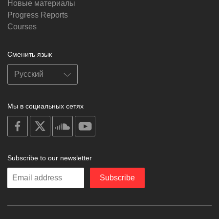
Новые материалы
Progress Reports
Courses
Сменить язык
Мы в социальных сетях
on
on
on
on
facebook
X
soundcloud
youtube
Subscribe to our newsletter
Enter
Subscribe
your
email