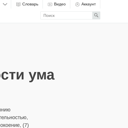
Словарь
Видео
Аккаунт
Enter
Search
search
term
сти ума
оянию
ительностью,
окоение, (7)