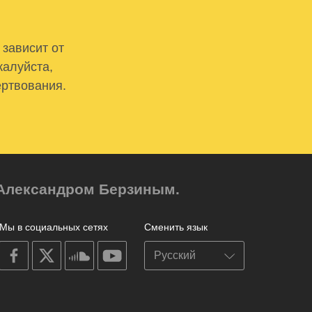
 зависит от
жалуйста,
ертвования.
м Александром Берзиным.
Мы в социальных сетях
Сменить язык
on
on
on
on
facebook
X
soundcloud
youtube