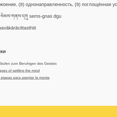
коение, (8) однонаправленность, (9) поглощённая ус
སེམས་གནས་དགུ sems-gnas dgu
avākārācittasthiti
ыки
Stufen zum Beruhigen des Geistes
ages of settling the mind
etapas para asentar la mente