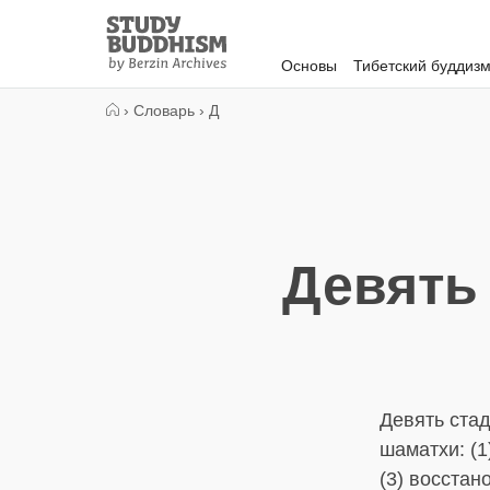
Close
Study
Buddhism
Основы
Тибетский буддиз
Home
›
Словарь
›
Д
Девять
Девять стад
шаматхи: (1
(3) восстан