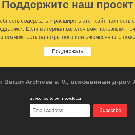
Поддержите наш проект
бность содержать и расширять этот сайт полностью
ддержки. Если материал кажется вам полезным, по
е возможность однократного или ежемесячного пож
Поддержать
т Berzin Archives e. V., основанный д-ро
Subscribe to our newsletter
Enter
Subscribe
your
email