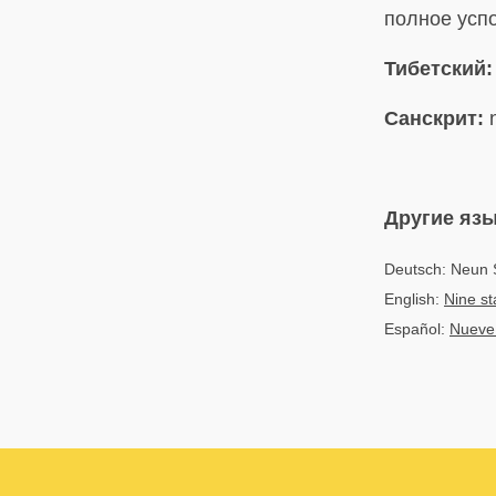
полное успо
Тибетский:
Санскрит:
n
Другие яз
Deutsch: Neun 
English:
Nine st
Español:
Nueve 