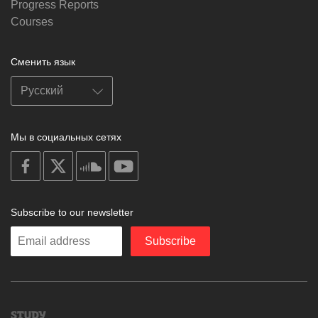
Progress Reports
Courses
Сменить язык
Мы в социальных сетях
on
on
on
on
facebook
X
soundcloud
youtube
Subscribe to our newsletter
Enter
Subscribe
your
email
Study