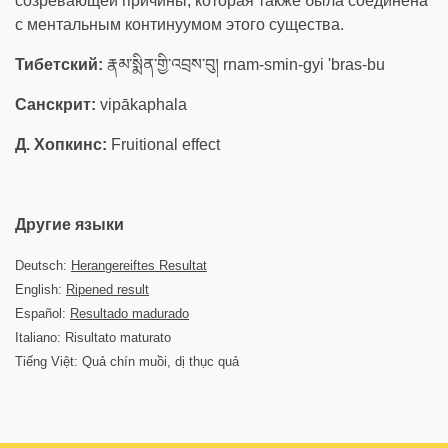
созревающей причины, которая также была соединена
с ментальным континуумом этого существа.
Тибетский:
རྣམ་སྨིན་གྱི་འབྲས་བུ། rnam-smin-gyi 'bras-bu
Санскрит:
vipākaphala
Д. Хопкинс:
Fruitional effect
Другие языки
Deutsch:
Herangereiftes Resultat
English:
Ripened result
Español:
Resultado madurado
Italiano: Risultato maturato
Tiếng Việt: Quả chín muồi, dị thục quả