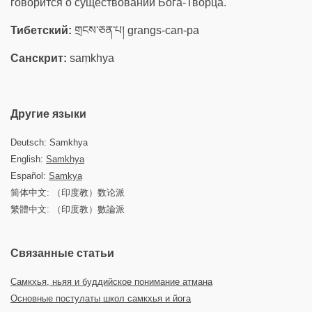
говорится о существовании Бога-Творца.
Тибетский:
གྲངས་ཅན་པ། grangs-can-pa
Санскрит:
saṃkhya
Другие языки
Deutsch: Samkhya
English:
Samkhya
Español:
Samkya
简体中文: （印度教）数论派
繁體中文: （印度教）數論派
Связанные статьи
Самкхья, ньяя и буддийское понимание атмана
Основные постулаты школ самкхья и йога