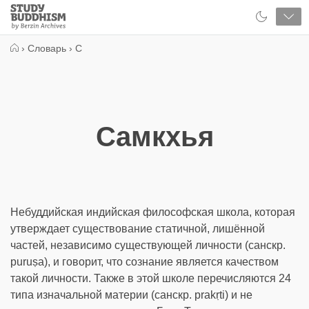
Close
Study
Buddhism
Home
›
Словарь
›
С
Самкхья
Небуддийская индийская философская школа, которая
утверждает существование статичной, лишённой
частей, независимо существующей личности (санскр.
puruṣa), и говорит, что сознание является качеством
такой личности. Также в этой школе перечисляются 24
типа изначальной материи (санскр. prakṛti) и не