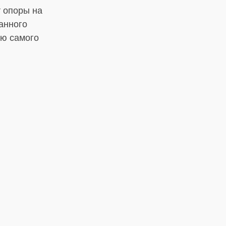
т опоры на
анного
ию самого