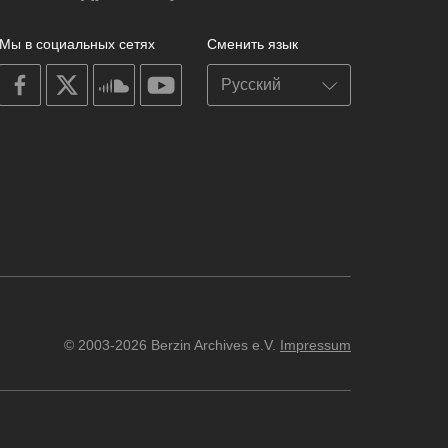
Мы в социальных сетях
Сменить язык
on
on
on
on
facebook
X
soundcloud
youtube
© 2003-2026 Berzin Archives e.V.
Impressum