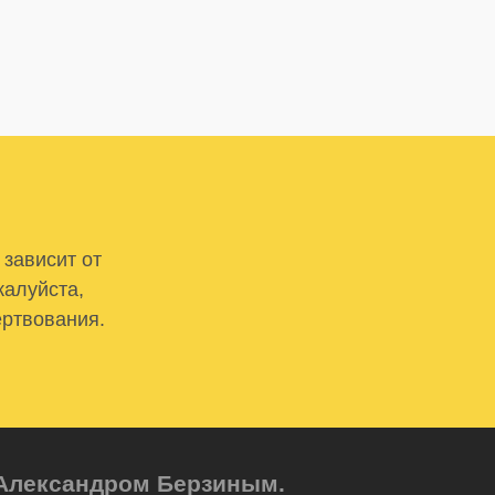
 зависит от
жалуйста,
ертвования.
м Александром Берзиным.