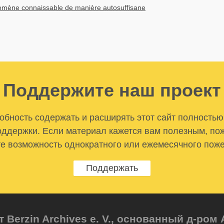
mène connaissable de manière autosuffisane
Поддержите наш проект
бность содержать и расширять этот сайт полностью
ддержки. Если материал кажется вам полезным, по
е возможность однократного или ежемесячного пож
Поддержать
т Berzin Archives e. V., основанный д-ро