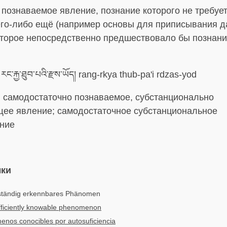
познаваемое явление, познание которого не требуе
его-либо ещё (например основы для приписывания д
которое непосредственно предшествовало бы познан
རང་རྐྱ་ཐུབ་པའི་རྫས་ཡོད། rang-rkya thub-pa'i rdzas-yod
:
самодостаточно познаваемое, субстанционально
ее явление; самодостаточное субстанциональное
ние
ыки
ständig erkennbares Phänomen
fficiently knowable phenomenon
nos conocibles por autosuficiencia