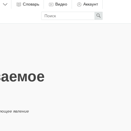
Словарь
Видео
Аккаунт
Enter
Search
search
term
ваемое
ующее явление