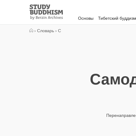
Close
Study
Buddhism
Основы
Тибетский буддиз
Home
›
Словарь
›
С
Самод
Перенаправле