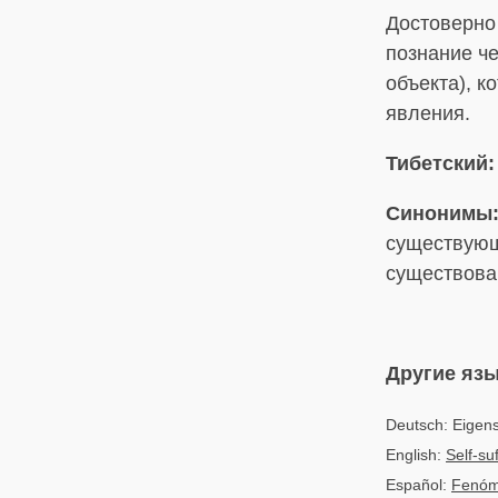
Достоверно 
познание ч
объекта), 
явления.
Тибетский:
Синонимы
существующ
существова
Другие яз
Deutsch: Eigen
English:
Self-su
Español:
Fenóme