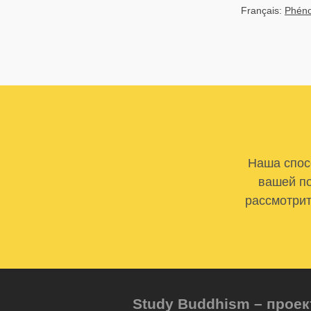
Français:
Phéno
Наша спосо
вашей по
рассмотрит
Study Buddhism – проек