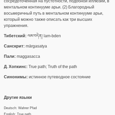
сосредоточенная на пустотности, подобной иллюзии, в
ментальном континууме арьи. (2) Благородный
восьмеричный путь в ментальном континууме арьи,
который можно также описать как три высших
упражнения.
Тибетский:
ལམ་བདེན། lam-bden
Санскрит:
mārgasatya
Пали:
maggasacca
Д. Хопкинс:
True path; Truth of the path
Синонимы:
истинное путеводное состояние
Другие языки
Deutsch: Wahrer Pfad
English:
True path