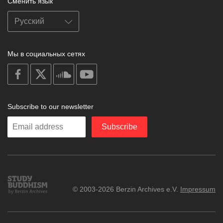
Сменить язык
Мы в социальных сетях
on
on
on
on
facebook
X
soundcloud
youtube
Subscribe to our newsletter
Enter
Subscribe
your
email
Study
© 2003-2026 Berzin Archives e.V.
Impressum
Buddhism
Home