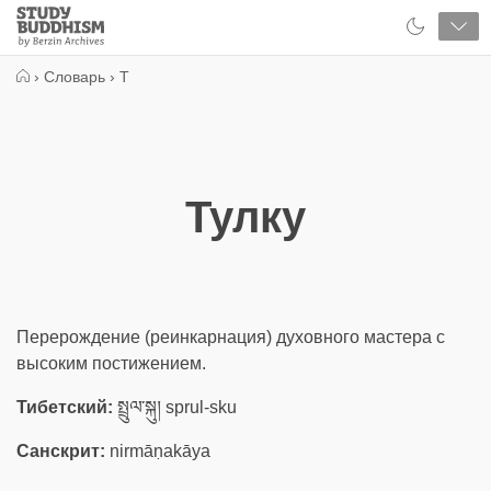
Close
Study
Buddhism
Home
›
Словарь
›
Т
Тулку
Перерождение (реинкарнация) духовного мастера с
высоким постижением.
Тибетский:
སྤྲུལ་སྐུ། sprul-sku
Санскрит:
nirmāṇakāya