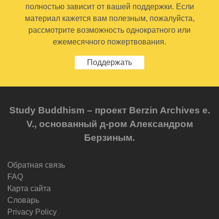
полностью зависит от вашей поддержки. Если
материал кажется вам полезным, пожалуйста,
рассмотрите возможность однократного или
ежемесячного пожертвования.
Поддержать
Study Buddhism – проект Berzin Archives e.
V., основанный д-ром Александром
Берзиным.
Обратная связь
FAQ
Карта сайта
Словарь
Privacy Policy