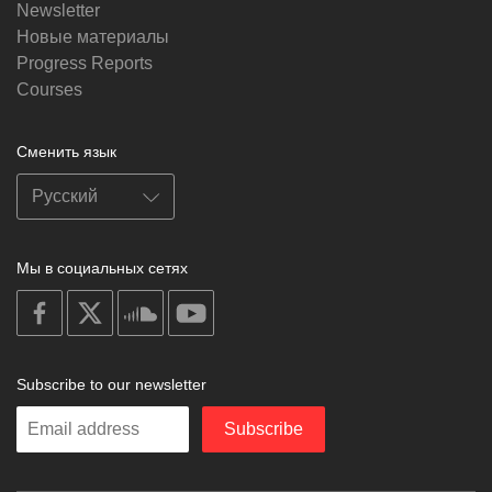
Newsletter
Новые материалы
Progress Reports
Courses
Сменить язык
Мы в социальных сетях
on
on
on
on
facebook
X
soundcloud
youtube
Subscribe to our newsletter
Enter
Subscribe
your
email