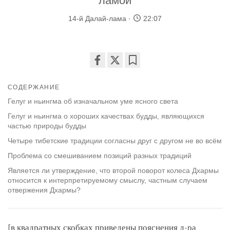
ламой
14-й Далай-лама
22:07
Share
Bookmark
on
СОДЕРЖАНИЕ
facebook
Гелуг и ньингма об изначальном уме ясного света
Гелуг и ньингма о хороших качествах будды, являющихся
частью природы будды
Четыре тибетские традиции согласны друг с другом не во всём
Проблема со смешиванием позиций разных традиций
Является ли утверждение, что второй поворот колеса Дхармы
относится к интерпретируемому смыслу, частным случаем
отвержения Дхармы?
[в квадратных скобках приведены пояснения д-ра