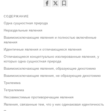
Share
Bookmark
on
СОДЕРЖАНИЕ
facebook
Одна сущностная природа
Нераздельные явления
Взаимоисключающие явления и полностью включённые
явления
Идентичные явления и отличающиеся явления
Отличающиеся концептуально изолированные явления, у
которых одна сущностная природа
Взаимоисключающие явления, образующие дихотомию
Взаимоисключающие явления, не образующие дихотомию
Трилемма
Тетралемма
Несовместимые противоречащие явления
Явления, связанные тем, что у них одинаковая идентичность