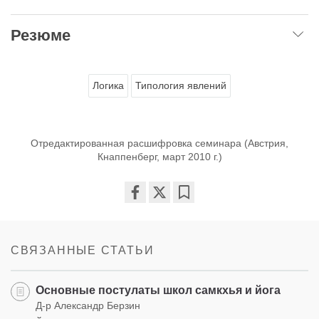
Резюме
Логика
Типология явлений
Отредактированная расшифровка семинара (Австрия,
Кнаппенберг, март 2010 г.)
Share
Bookmark
on
facebook
СВЯЗАННЫЕ СТАТЬИ
Основные постулаты школ самкхья и йога
Д-р Александр Берзин