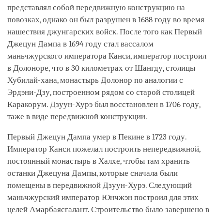
представлял собой передвижную конструкцию на
повозках, однако он был разрушен в 1688 году во время
нашествия джунгарских войск. После того как Первый
Джецун Дампа в 1694 году стал вассалом
маньчжурского императора Канси, император построил
в Долоноре, что в 30 километрах от Шангду, столицы
Хубилай-хана, монастырь Долонор по аналогии с
Эрдэни-Дзу, построенном рядом со старой столицей
Каракорум. Дзуун-Хурэ был восстановлен в 1706 году,
таже в виде передвижной конструкции.
Первый Джецун Дампа умер в Пекине в 1723 году.
Император Канси пожелал построить непередвижной,
постоянный монастырь в Халхе, чтобы там хранить
останки Джецуна Дампы, которые сначала были
помещены в передвижной Дзуун-Хурэ. Следующий
маньчжурский император Юнчжэн построил для этих
целей Амарбаясгалант. Строительство было завершено в