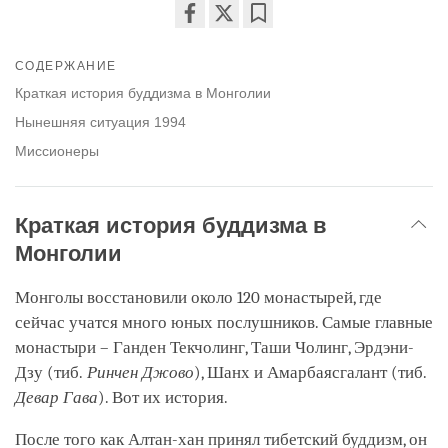
Share
Bookmark
on
СОДЕРЖАНИЕ
facebook
Краткая история буддизма в Монголии
Нынешняя ситуация 1994
Миссионеры
Краткая история буддизма в
Монголии
Монголы восстановили около 120 монастырей, где
сейчас учатся много юных послушников. Самые главные
монастыри – Ганден Текчолинг, Таши Чолинг, Эрдэни-
Дзу (тиб.
Ринчен Джово
), Шанх и Амарбаясгалант (тиб.
Девар Гава
). Вот их история.
После того как Алтан-хан принял тибетский буддизм, он