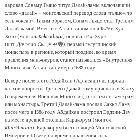
даровал Сонаму Гьяцо титул Далай-ламы, включавший
слово «далай» – монгольский перевод слова «гьяцо», то
есть «океан». Таким образом, Сонам Гьяцо стал Третьим
Далай-ламой. Вместе с Алтан-ханом он в 1579 в Хух-
Хото (монгол.
Köke Khota
) основал Их-Хурэ
(кит.
Дачжао Сы,
大召寺), первый гелугпинский
монастырь в регионе, который позднее, во время
правления маньчжуров, станет называться «Внутренняя
Монголия». Алтан-хан умер в 1583 году.
Вскоре после этого Абдайхан (Афтасаин) из народа
халхов попросил Третьего Далай-ламу приехать в Халху
(современная Внешняя Монголия) и заложить там храм
или монастырь. Третий Далай-лама послал Сакья Ламу,
после чего в 1586 году Абдайхан построил Эрдэни-Дзу
на месте древней столицы Каракорум (монгол.
Kharkhorum
). Каракорум был столицей Монгольской
Империи в 13 веке, со времён правления сына