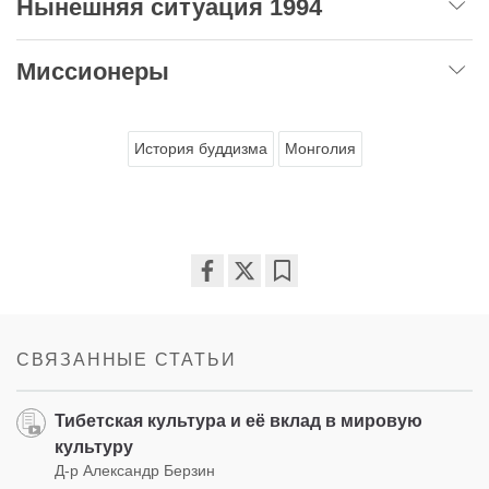
Нынешняя ситуация 1994
Миссионеры
История буддизма
Монголия
Share
Bookmark
on
facebook
СВЯЗАННЫЕ СТАТЬИ
Тибетская культура и её вклад в мировую
культуру
Д-р Александр Берзин