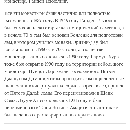
монастырь Ганден Текчолинг.
Все эти монастыри были частично или полностью
разрушены в 1937 году. В 1946 году Ганден Текчолинг
был символически открыт как исторический памятник, а
в начале 70-х там был основан Колледж для подготовки
лам, в котором учились монахи. Эрдэни-Дзу был
восстановлен в 1960-е и 70-е годы, а в качестве
монастыря заново открылся в 1990 году. Баруун-Хурэ
тоже был открыт в 1990 году на территории небольшого
монастыря Пунцог Даргьелинг, основанного Пятым
Джецуном Дампой, чтобы проводить там определённые
ньингмапинские ритуалы, которые, скорее всего, пришли
от Пятого Далай-ламы. Его переименовали в Шанх
Сома. Дзуун-Хурэ открылся в 1991 году и был
переименован в Таши Чолинг. Амарбаясгалант также
был недавно отреставрирован и открыт заново.