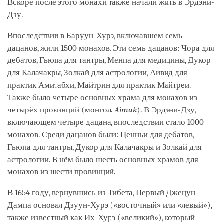
Вскоре после этого монахи также начали жить в Эрдэни-
Дзу.
Впоследствии в Баруун-Хурэ, включавшем семь
дацанов, жили 1500 монахов. Эти семь дацанов: Чора для
дебатов, Гьюпа для тантры, Менпа для медицины, Дукор
для Калачакры, Золкай для астрологии, Аивид для
практик Амитабхи, Майтрин для практик Майтреи.
Также было четыре основных храма для монахов из
четырёх провинций (монгол.
Aimak
). В Эрдэни-Дзу,
включающем четыре дацана, впоследствии стало 1000
монахов. Среди дацанов были: Ценньи для дебатов,
Гьюпа для тантры, Дукор для Калачакры и Золкай для
астрологии. В нём было шесть основных храмов для
монахов из шести провинций.
В 1654 году, вернувшись из Тибета, Первый Джецун
Дампа основал Дзуун-Хурэ («восточный» или «левый»),
также известный как Их-Хурэ («великий»), который