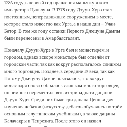
1736 году, в первый год правления маньчжурского
императора Цяньлуна. В 1778 году Дзуун-Хурэ стал
постоянным, непередвижным сооружением в месте,
которое стало известно как Урга, а в наши дни – Улан-
Батор. В том же году останки Первого Джецуна Дампы
были перенесены в Амарбаясгалант.
Поначалу Дзуун-Хурэ в Урге был и монастырём, и
городом, однако вскоре монастырь был отделён от
городской части, так как вокруг располагалось слишком
много торговцев. Позднее, в середине 19 века, так как
Пятому Джецуну Дампе показалось, что вокруг
монастыря снова собралось слишком много торговцев,
он немного переместил пять из тринадцати дацанов
Дзуун-Хурэ. Среди них были три дацана Ценньи для
изучения дебатов (искусству дебатов обучались по трём
основным гелугпинским учебникам), а также дацаны
Калачакры и Ченрезига. После этого он назвал