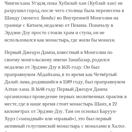
Чингисхана Угэдэя, пока Хубилай-хан (Кублай-хан) не
разрушил город, после чего столица была перенесена в
Шанду (монгол.
Šandu
) во Внутренней Монголии на
границе с Китаем, недалеко от Пекина. Поначалу в
Эрдэни-Дзу просто стояли храм и ступа, он не
использовался как монастырь, где жили бы монахи.
Первый Джецун Дампа, известный в Монголии по
своему монгольскому имени Занабазар, родился
недалеко от Эрдэни-Дзу в 1635 году. Он был
праправнуком Абдайхана, в то время как Четвёртый
Далай-лама, родившийся в 1589 году, был праправнуком
Алтан-хана. В 1648 году Первый Джецун Дампа
организовал проведение первых молитвенных практик в
месте, где в наше время стоит монастырь Шанх, в 22
километрах от Эрдэни-Дзу. Там он основал Баруун-
Хурэ («западный» или «правый»), это был первый
активный гелугпинский монастырь с монахами в Халхе.