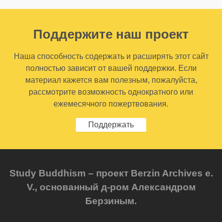
Поддержите наш проект
Наша способность содержать и расширять этот сайт
полностью зависит от вашей поддержки. Если
материал кажется вам полезным, пожалуйста,
рассмотрите возможность однократного или
ежемесячного пожертвования.
Поддержать
Study Buddhism – проект Berzin Archives e.
V., основанный д-ром Александром
Берзиным.