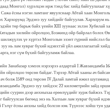
даад Монгол) хүрэлцэн ирж тэнд бас хийд байгуулахыг хүс
м Сажа ёсны нэгэн ламтанг явуулснаар Абтай хаан Монгол
ох Хархорумд Эрдэнэ зуу хийдийг байгуулав. Хархорум нь
эдэйн төр барьж байх үеийн XIII зуунаас эхлэн Хубилай х
Хятадын хилийн ойролцоо, Бээжинд ойр байрлал болох Ө
 шилжүүлэх үе хүртэл Монголын эзэнт гүрний нийслэл ба
 зуу нь лам хувраг бүхий идэвхтэй үйл ажиллагаатай хийд
варга, нэг сүм бүхий байгууламж байлаа.
йн Занабазар хэмээх нэрээрээ алдартай I Жавзандамба 16
йн ойролцоо төрсөн байдаг. Тэрээр Абтай хааны ач байса
ач болж 1589 онд төрсөн IV Далай ламтай ижил шугаманд
авзандамба Эрдэнэ зуу хийдээс 22 километрийн зайд орш
ийн суурин дээр анхныхаа ерөөлүүдийг хурж байжээ. Тэр
г байгуулсан бөгөөд энэ нь Халхын лам хувраг бүхий идэ
 Гэлүг ёсны анхны хийд болсон юм. Түүнээс хойш тун уд