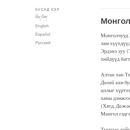
БУСАД ХЭЛ
བོད་ཡིག་
Монгол
English
Español
Монголчууд 1
Русский
лам хүүхдүүд
Эрдэнэ зуу (
хийдүүд багт
Алтан хан Т
Далай лам
бу
цолыг хүртээ
ханы дэмжлэг
(Хятд.
Дажа
Монгол гэдгэ
Түүнээс хойш