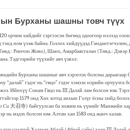
Share
Bookmark
on
facebook
ын Бурханы шашны товч түүх
20 орчим хийдийг сэргээсэн бөгөөд одоогоор нэлээд олон
 тэнд ном үзэж байна. Голлох хийдүүдэд Гандантэгчэлин,
Төвд.: Ринчэн Жово), Шанх, Амарбаясгалан (Төвд.: Дэвэр 
ана. Тэдгээрийн түүхийг авч үзвэл:
өвөдийн Бурханы шашныг авч хэрэглэх болсны дараагаар 
юу “далай” гэдэг нь “гяцо” гэдэг хэмээх нэрийн орчуулга б
жээ. Ийнхүү Сонам Гяцо нь III Далай лам болсон юм. Тэр
тэйгээр 1579 онд Хөх хотод анхын Гэлүг ёсны хийд болох
о Си
大召寺) байгуулсан ба хожим нь үүнийг Манжийн хар
эр нь мэдэх болсон юм. Алтан хан 1583 онд жанч халав.
 тун удалгүй Халхын Абдай (Абтай сайн) хаан III Далай 