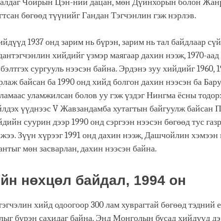
далдаг Чойрын Цэн-ний дацан, мөн Дүйнхорын болон Жан
гтсан бөгөөд түүнийг Гандан Тэгчэнлин гэж нэрлэв.
ийдүүд 1937 онд зарим нь бүрэн, зарим нь тал байдлаар сү
дантэгчэнлин хийдийг үзмэр маягаар дахин нээж, 1970-аад
 бэлтгэх сургууль нээсэн байна. Эрдэнэ зуу хийдийг 1960, 
арлаж байсан ба 1990 онд хийд болгон дахин нээсэн ба Бар
ламаас уламжилсан болов уу гэж үздэг Нингма ёсны тодорх
йлдэх үүднээс V Жавзандамба хутагтын байгуулж байсан 
дийн суурин дээр 1990 онд сэргээн нээсэн бөгөөд тус га
жээ. Зүүн хүрээг 1991 онд дахин нээж, Дашчойлин хэмээн 
нтыг мөн засварлан, дахин нээсэн байна.
йн нөхцөл байдал, 1994 он
эгчэлин хийд одоогоор 300 лам хуврагтай бөгөөд тэдний 
лыг бүрэн сахидаг байна. Энд Монголын бусад хийдүүд д