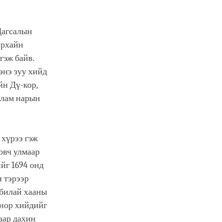
 Дагсалын
урхайн
гэж байв.
энэ зуу хийд
йн Дү-кор,
 лам нарын
 хүрээ гэж
овч улмаар
йг 1694 онд
 тэрээр
убилай хааны
онор хийдийг
аар дахин