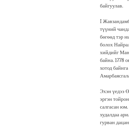
байгуулав.
I Жавзандамб
түүний чанда
бөгөөд тэр 
болох Найрал
хийдийг Манж
байна. 1778 
хотод байнга
Амарбаясгала
Эхэн үедээ Ө
эргэн тойрон
салгасан юм
худалдаа ари
гурван дацан