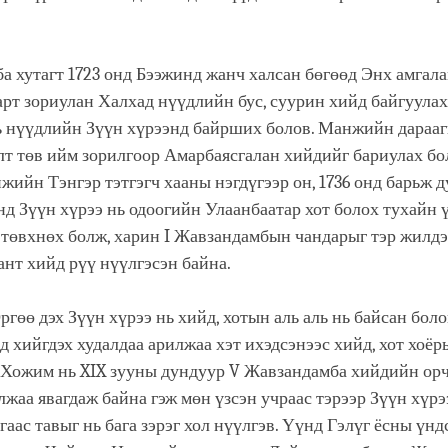
а хутагт 1723 онд Бээжинд жанч халсан бөгөөд Энх амгала
рт зориулан Халхад нүүдлийн бус, суурин хийд байгуула
нь нүүдлийн Зүүн хүрээнд байрших болов. Манжийн дараа
т төв ийм зорилгоор Амарбаясгалан хийдийг бариулах бо
ийн Тэнгэр тэтгэгч хааны нэгдүгээр он, 1736 онд барьж д
онд Зүүн хүрээ нь одоогийн Улаанбаатар хот болох тухайн
 төвхнөх болж, харин I Жавзандамбын чандарыг тэр жилдэ
нт хийд рүү нүүлгэсэн байна.
ргөө дэх Зүүн хүрээ нь хийд, хотын аль аль нь байсан бол
д хийгдэх худалдаа арилжаа хэт ихэдсэнээс хийд, хот хоёр
. Хожим нь XIX зууны дундуур V Жавзандамба хийдийн орч
лжаа явагдаж байна гэж мөн үзсэн учраас тэрээр Зүүн хүр
гаас тавыг нь бага зэрэг хол нүүлгэв. Үүнд Гэлүг ёсны үнд