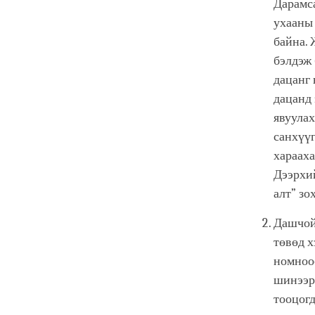
Дарамс
ухааны 
байна. 
бэлдэж
дацанг 
дацанд 
явуулах
санхүүг
харааха
Дээрхий
алт” зо
Дашчойл
төвөд х
номноос
шинээр 
тооцогд