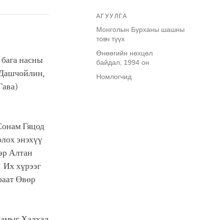
АГУУЛГА
Монголын Бурханы шашны
товч түүх
Өнөөгийн нөхцөл
 бага насны
байдал, 1994 он
 Дашчойлин,
Номлогчид
Гава)
Сонам Гяцод
олох энэхүү
ээр Алтан
 Их хүрээг
аат Өвөр
ламыг Халхад