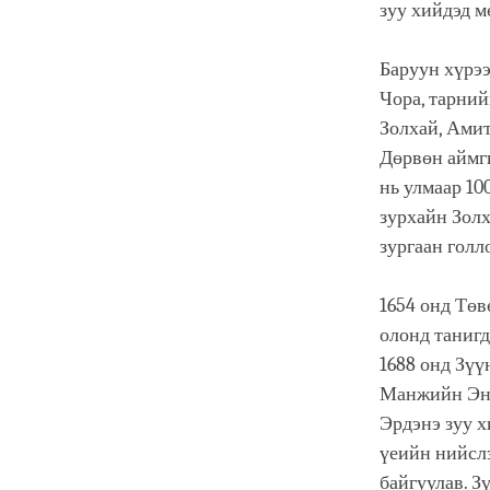
зуу хийдэд м
Баруун хүрээ
Чора, тарний
Золхай, Ами
Дөрвөн аймги
нь улмаар 10
зурхайн Золх
зургаан голл
1654 онд Төв
олонд танигд
1688 онд Зүү
Манжийн Энх
Эрдэнэ зуу 
үеийн нийсл
байгуулав. З