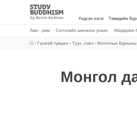
Close
Study
Buddhism
Үндсэн хэсэг
Төвөдийн Бу
Home
Лам - рим
Сэтгэлийн шинжлэх ухаан
Абидарма б
›
Гүнзгий түвшин
›
Түүх, соёл
›
Монголын Бурханы
Монгол д