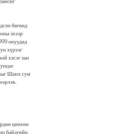
райсиг
йдсэн бөгөөд
 оны эхээр
1970 онуудад
уун хүрээг
ой хэсэг зан
Пунцаг
зрыг Шанх сум
нэрлэв.
ердөө цөөхөн
ээр байдгийн