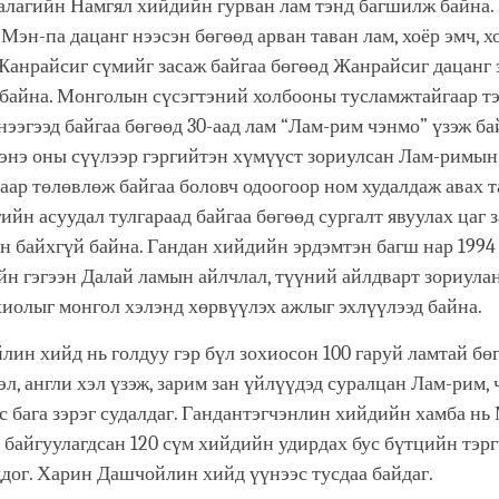
алагийн Намгял хийдийн гурван лам тэнд багшилж байна.
Мэн-па дацанг нээсэн бөгөөд арван таван лам, хоёр эмч, х
Жанрайсиг сүмийг засаж байгаа бөгөөд Жанрайсиг дацанг 
 байна. Монголын сүсэгтэний холбооны тусламжтайгаар т
нээгээд байгаа бөгөөд 30-аад лам “Лам-рим чэнмо” үзэж ба
энэ оны сүүлээр гэргийтэн хүмүүст зориулсан Лам-римын
аар төлөвлөж байгаа боловч одоогоор ном худалдаж авах т
ийн асуудал тулгараад байгаа бөгөөд сургалт явуулах цаг 
н байхгүй байна. Гандан хийдийн эрдэмтэн багш нар 1994 
н гэгээн Далай ламын айлчлал, түүний айлдварт зориула
хиолыг монгол хэлэнд хөрвүүлэх ажлыг эхлүүлээд байна.
ин хийд нь голдуу гэр бүл зохиосон 100 гаруй ламтай бөг
эл, англи хэл үзэж, зарим зан үйлүүдэд суралцан Лам-рим,
 бага зэрэг судалдаг. Гандантэгчэнлин хийдийн хамба н
байгуулагдсан 120 сүм хийдийн удирдах бус бүтцийн тэр
дог. Харин Дашчойлин хийд үүнээс тусдаа байдаг.