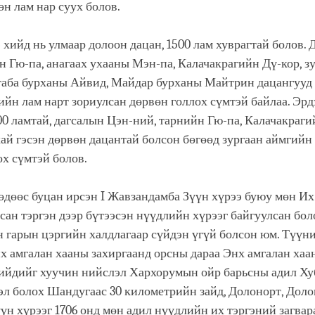
өн лам нар суух болов.
 хийд нь улмаар долоон дацан, 1500 лам хуврагтай болов.
н Гю-па, анагаах ухааны Мэн-па, Калачакрагийн Дү-кор, з
таба бурханы Айвид, Майдар бурханы Майтрин дацангууд 
йн лам нарт зориулсан дөрвөн голлох сүмтэй байлаа. Эрд
00 ламтай, дагсалын Цэн-ний, тарнийн Гю-па, Калачакраги
ай гэсэн дөрвөн дацантай болсон бөгөөд зургаан аймгийн
ох сүмтэй болов.
өдөөс буцан ирсэн I Жавзандамба Зүүн хүрээ буюу мөн Их
сан тэргэн дээр бүтээсэн нүүдлийн хүрээг байгуулсан бол
н гарын цэргийн халдлагаар сүйдэн үгүй болсон юм. Түүни
 амгалан хааны захиргаанд орсны дараа Энх амгалан хаан
хийдийг хуучин нийслэл Хархорумын ойр барьсны адил Х
эл болох Шандугаас 30 километрийн зайд, Долонорт, Дол
үүн хүрээг 1706 онд мөн адил нүүдлийн их тэргэний загвар