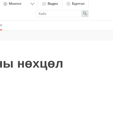
Видео
Бүртгэл
Enter
Search
search
term
ёл
ны нөхцөл