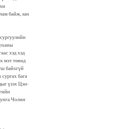
рхи
лам байж, зан
 сургуулийн
урханы
аас хэд хэд
х мэт төвөд
гш байхгүй
 сургах бага
ыг үзэх Цэн-
агийн
Кунга Чолин