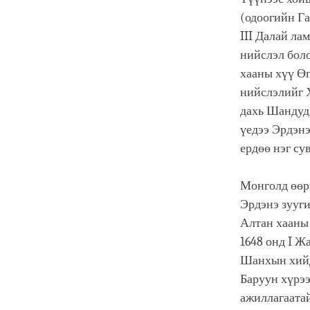
(одоогийн Га
III Далай ла
нийслэл бол
хааны хүү Өг
нийслэлийг 
дахь Шандуд
үедээ Эрдэнэ
ердөө нэг су
Монголд өөри
Эрдэнэ зууги
Алтан хааны 
1648 онд I Ж
Шанхын хийд
Баруун хүрээ
ажиллагаатай