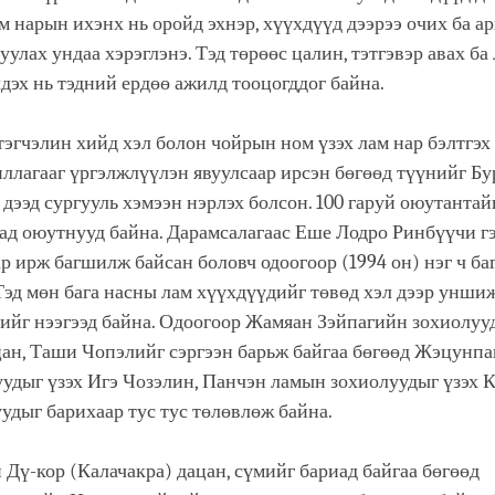
м нарын ихэнх нь оройд эхнэр, хүүхдүүд дээрээ очих ба а
уулах ундаа хэрэглэнэ. Тэд төрөөс цалин, тэтгэвэр авах ба 
дэх нь тэдний ердөө ажилд тооцогддог байна.
эгчэлин хийд хэл болон чойрын ном үзэх лам нар бэлтгэх
ллагааг үргэлжлүүлэн явуулсаар ирсэн бөгөөд түүнийг Б
ээд сургууль хэмээн нэрлэх болсон. 100 гаруй оюутантайг
ад оюутнууд байна. Дарамсалагаас Еше Лодро Ринбүүчи гэ
р ирж багшилж байсан боловч одоогоор (1994 он) нэг ч ба
Тэд мөн бага насны лам хүүхдүүдийг төвөд хэл дээр уншиж
ийг нээгээд байна. Одоогоор Жамяан Зэйпагийн зохиолууд
ан, Таши Чопэлийг сэргээн барьж байгаа бөгөөд Жэцунп
удыг үзэх Игэ Чозэлин, Панчэн ламын зохиолуудыг үзэх 
удыг барихаар тус тус төлөвлөж байна.
 Дү-кор (Калачакра) дацан, сүмийг бариад байгаа бөгөөд