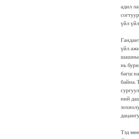
адил ла
согтуур
үйл үйл
Гандант
үйл ажи
шашны д
нь бури
багш на
байна. 
сургуул
ний дац
зохиолу
дацангу
Тэд мөн