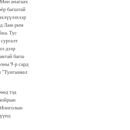
 Мөн анагаах
оёр багштай
эхлүүлэхээр
эд Лам-рим
йна. Тус
 сургалт
ал дээр
завтай багш
оны 9-р сард
н “Тунгаамал
өөд тэд
 чойрын
ь Монголын
гүүнд