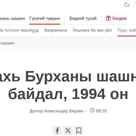
рханы шашин
Гүнзгий түвшин
Бидний тухай
Хандив
а тогтсон тааллууд
Важраяана
Уншлага ба зан үйл
Түүх, со
 шашин
ахь Бурханы шаш
байдал, 1994 он
Доктор Александер Берзин
08:20