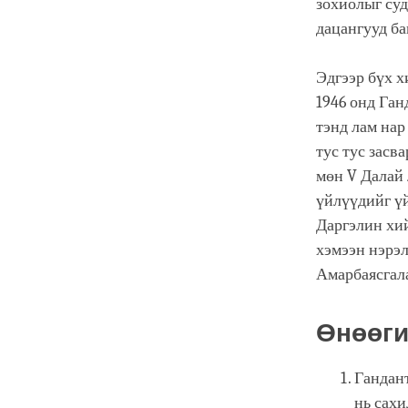
зохиолыг су
дацангууд ба
Эдгээр бүх х
1946 онд Ган
тэнд лам нар
тус тус засв
мөн V Далай 
үйлүүдийг ү
Даргэлин хий
хэмээн нэрэл
Амарбаясгала
Өнөөги
Гандант
нь сахи