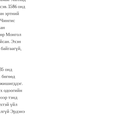
эв. 1586 онд
ын эртний
 Чингис
аан
вөр Монгол
йсан. Эхэн
 байгаагүй,
35 онд
н бөгөөд
 жишигддэг.
их одоогийн
ээр тэнд
вхтэй үйл
алгүй Эрдэнэ