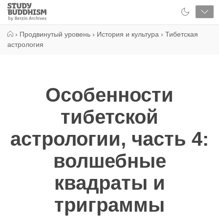
Close
Study
Buddhism
Home
›
Продвинутый уровень
›
История и культура
›
Тибетская
астрология
Особенности
тибетской
астрологии, часть 4:
волшебные
квадраты и
триграммы