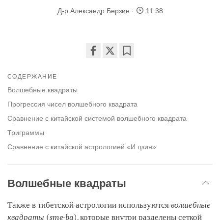
Д-р Александр Берзин
11:38
Share
Bookmark
on
СОДЕРЖАНИЕ
facebook
Волшебные квадраты
Прогрессия чисел волшебного квадрата
Сравнение с китайской системой волшебного квадрата
Триграммы
Сравнение с китайской астрологией «И цзин»
Волшебные квадраты
Также в тибетской астрологии используются
волшебные
квадраты
(
sme-ba
), которые внутри разделены сеткой