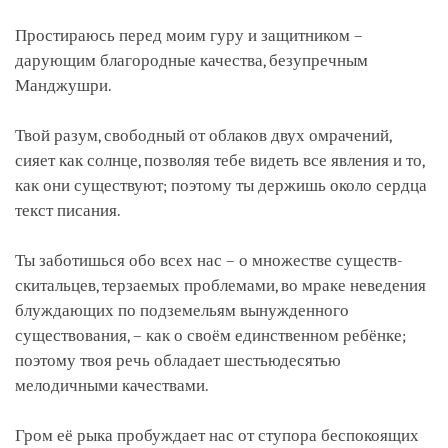
on
facebook
Простираюсь перед моим гуру и защитником –
дарующим благородные качества, безупречным
Манджушри.
Твой разум, свободный от облаков двух омрачений,
сияет как солнце, позволяя тебе видеть все явления и то,
как они существуют; поэтому ты держишь около сердца
текст писания.
Ты заботишься обо всех нас – о множестве существ-
скитальцев, терзаемых проблемами, во мраке неведения
блуждающих по подземельям вынужденного
существования, – как о своём единственном ребёнке;
поэтому твоя речь обладает шестьюдесятью
мелодичными качествами.
Гром её рыка пробуждает нас от ступора беспокоящих