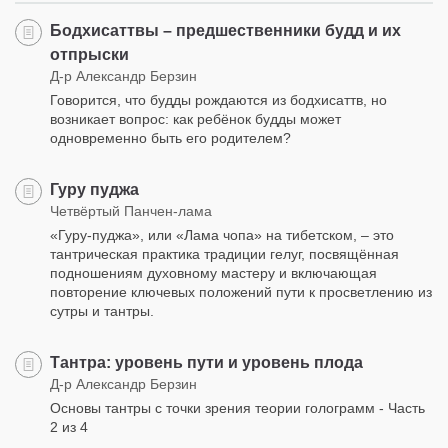
Бодхисаттвы – предшественники будд и их
отпрыски
Д-р Александр Берзин
Говорится, что будды рождаются из бодхисаттв, но
возникает вопрос: как ребёнок будды может
одновременно быть его родителем?
Гуру пуджа
Четвёртый Панчен-лама
«Гуру-пуджа», или «Лама чопа» на тибетском, – это
тантрическая практика традиции гелуг, посвящённая
подношениям духовному мастеру и включающая
повторение ключевых положений пути к просветлению из
сутры и тантры.
Тантра: уровень пути и уровень плода
Д-р Александр Берзин
Основы тантры с точки зрения теории голограмм - Часть
2 из 4