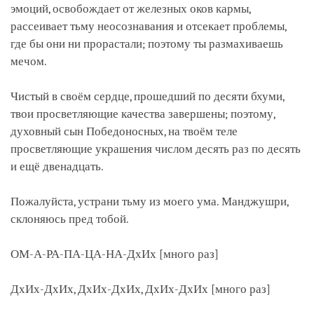
эмоций, освобождает от железных оков кармы,
рассеивает тьму неосознавания и отсекает проблемы,
где бы они ни прорастали; поэтому ты размахиваешь
мечом.
Чистый в своём сердце, прошедший по десяти бхуми,
твои просветляющие качества завершены; поэтому,
духовный сын Победоносных, на твоём теле
просветляющие украшения числом десять раз по десять
и ещё двенадцать.
Пожалуйста, устрани тьму из моего ума. Манджушри,
склоняюсь пред тобой.
ОМ-А-РА-ПА-ЦА-НА-ДхИх [много раз]
ДхИх-ДхИх, ДхИх-ДхИх, ДхИх-ДхИх [много раз]