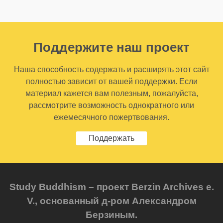
Поддержите наш проект
Наша способность содержать и расширять этот сайт
полностью зависит от вашей поддержки. Если
материал кажется вам полезным, пожалуйста,
рассмотрите возможность однократного или
ежемесячного пожертвования.
Поддержать
Study Buddhism – проект Berzin Archives e.
V., основанный д-ром Александром
Берзиным.