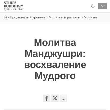
Close
Study
Buddhism
Home
›
Продвинутый уровень
›
Молитвы и ритуалы
›
Молитвы
Молитва
Манджушри:
восхваление
Мудрого
Share
Bookmark