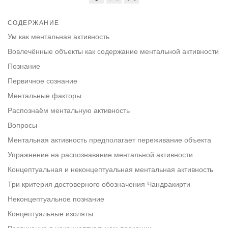
Share
Bookmark
on
СОДЕРЖАНИЕ
facebook
Ум как ментальная активность
Вовлечённые объекты как содержание ментальной активности
Познание
Первичное сознание
Ментальные факторы
Распознаём ментальную активность
Вопросы
Ментальная активность предполагает переживание объекта
Упражнение на распознавание ментальной активности
Концептуальная и неконцептуальная ментальная активность
Три критерия достоверного обозначения Чандракирти
Неконцептуальное познание
Концептуальные изоляты