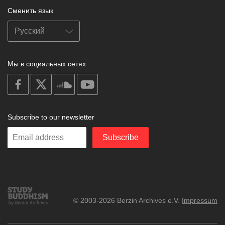
Сменить язык
Мы в социальных сетях
on
on
on
on
facebook
X
soundcloud
youtube
Subscribe to our newsletter
Enter
Subscribe
your
email
Study
© 2003-2026 Berzin Archives e.V.
Impressum
Buddhism
Home