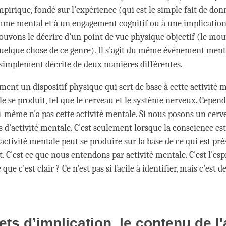
mpirique, fondé sur l’expérience (qui est le simple fait de do
me mental et à un engagement cognitif ou à une implication
pouvons le décrire d'un point de vue physique objectif (le m
quelque chose de ce genre). Il s'agit du même événement menta
simplement décrite de deux manières différentes.
ement un dispositif physique qui sert de base à cette activité 
le se produit, tel que le cerveau et le système nerveux. Cepen
i-même n'a pas cette activité mentale. Si nous posons un cerv
pas d'activité mentale. C'est seulement lorsque la conscience es
activité mentale peut se produire sur la base de ce qui est pré
C'est ce que nous entendons par activité mentale. C'est l'espri
e que c'est clair ? Ce n'est pas si facile à identifier, mais c'est d
.
ets d’implication, le contenu de l'