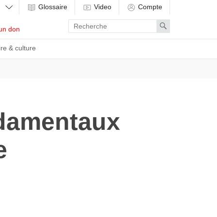
Glossaire
Video
Compte
Enter
Search
un don
search
term
ire & culture
ndamentaux
e