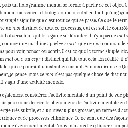
t, puis un hologramme mental se forme à partir de cet objet. C'
donnant naissance à l'hologramme mental en tant qu'engagem
mot
simple
signifie que c'est tout ce qui se passe. Ce que le ter
iste un
moi
distinct de tout ce processus, qui est soit le contrôl
oit l'observateur qui le regarde se dérouler. Il n'y a pas de
moi
, comme une machine appelée
esprit
, que ce
moi
commande e
s pour voir, penser ou sentir. C'est ce que le terme
simple
nie.
'un
moi
ou d'un
esprit
distinct qui fait tout cela. En réalité, il 
tale, qui se poursuit d'instant en instant. Si nous disons : « Qu
ment,
je
pense, mais ce
moi
n'est pas quelque chose de distinct
Il s'agit d'une activité mentale.
également considérer l'activité mentale d'un point de vue p
 nous pourrions décrire le phénomène de l'activité mentale en
nergie très subtile, et à un niveau plus grossier, en termes d'act
ectriques et de processus chimiques. Ce ne sont que des façons
e même événement mental. Nous pouvons l'expliquer d'un poi