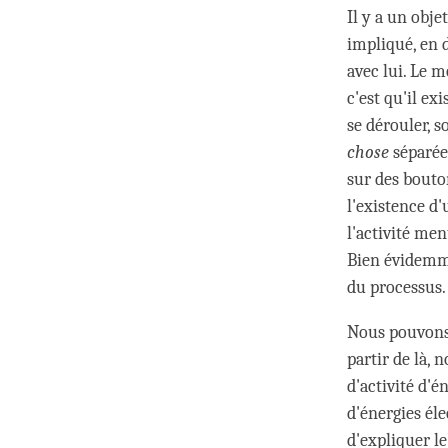
Il y a un obje
impliqué, en 
avec lui. Le 
c'est qu'il ex
se dérouler, s
chose
séparée
sur des bouton
l'existence d
l'activité men
Bien évidem
du processus. 
Nous pouvons 
partir de là,
d'activité d'é
d'énergies él
d'expliquer l