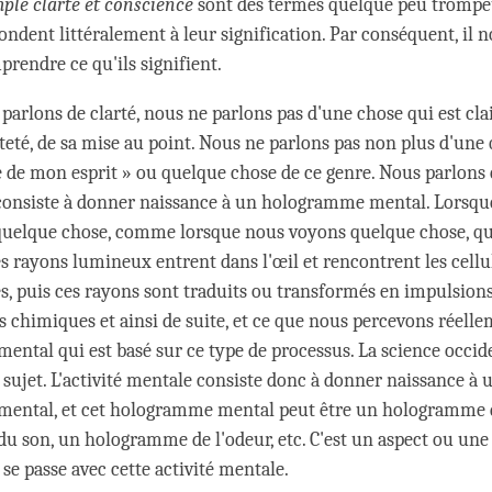
ple clarté et conscience
sont des termes quelque peu trompeu
ondent littéralement à leur signification. Par conséquent, il n
rendre ce qu'ils signifient.
parlons de clarté, nous ne parlons pas d'une chose qui est clai
teté, de sa mise au point. Nous ne parlons pas non plus d'une q
té de mon esprit » ou quelque chose de ce genre. Nous parlons 
i consiste à donner naissance à un hologramme mental. Lorsq
uelque chose, comme lorsque nous voyons quelque chose, que
es rayons lumineux entrent dans l'œil et rencontrent les cellu
s, puis ces rayons sont traduits ou transformés en impulsions
 chimiques et ainsi de suite, et ce que nous percevons réelle
ntal qui est basé sur ce type de processus. La science occid
 sujet. L'activité mentale consiste donc à donner naissance à 
ental, et cet hologramme mental peut être un hologramme d
 son, un hologramme de l'odeur, etc. C'est un aspect ou une
 se passe avec cette activité mentale.