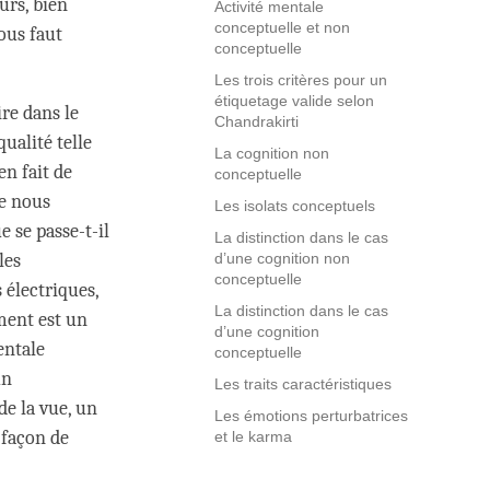
rs, bien
Activité mentale
conceptuelle et non
ous faut
conceptuelle
Les trois critères pour un
étiquetage valide selon
re dans le
Chandrakirti
ualité telle
La cognition non
en fait de
conceptuelle
ue nous
Les isolats conceptuels
 se passe-t-il
La distinction dans le cas
les
d’une cognition non
conceptuelle
 électriques,
La distinction dans le cas
ment est un
d’une cognition
entale
conceptuelle
un
Les traits caractéristiques
e la vue, un
Les émotions perturbatrices
 façon de
et le karma