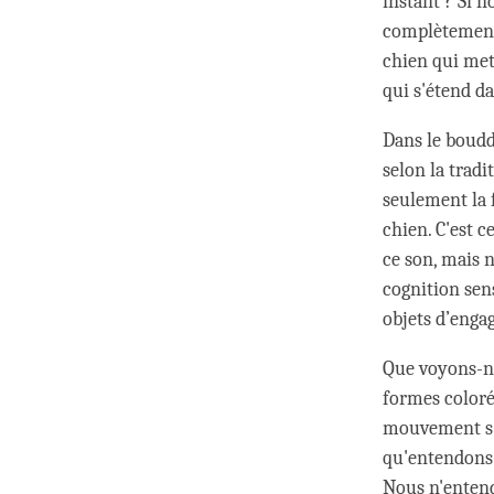
instant ? Si 
complètement 
chien qui met 
qui s'étend da
Dans le boudd
selon la trad
seulement la 
chien. C'est 
ce son, mais n
cognition sens
objets d’enga
Que voyons-no
formes coloré
mouvement s'é
qu'entendons-
Nous n'entend