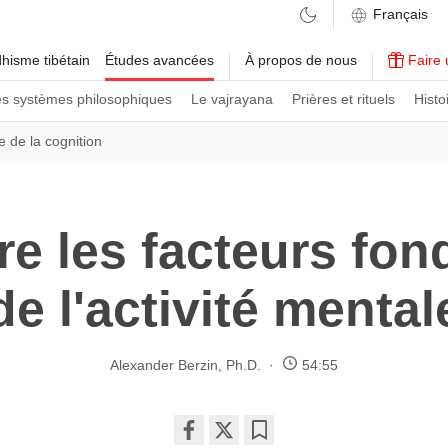
hisme tibétain
Études avancées
À propos de nous
Faire 
es systèmes philosophiques
Le vajrayana
Prières et rituels
Histo
e de la cognition
re les facteurs fo
de l'activité mental
Alexander Berzin, Ph.D.
54:55