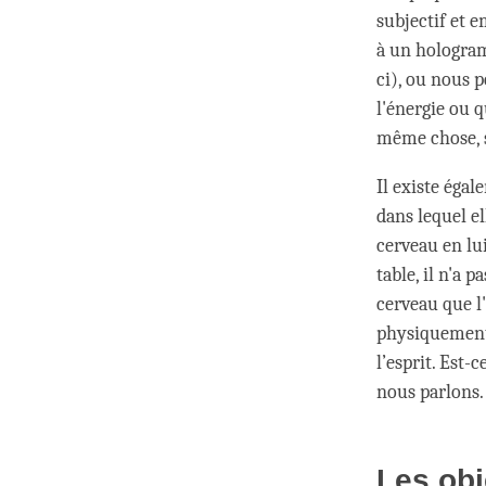
subjectif et e
à un hologram
ci), ou nous 
l'énergie ou 
même chose, 
Il existe égal
dans lequel el
cerveau en lu
table, il n'a 
cerveau que l'
physiquement. 
l’esprit. Est-c
nous parlons
Les obj