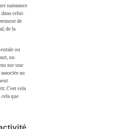
nner naissance
 dans celui-
ouvement de
l, de la
mentale ou
dant, un
eau sur une
t associée au
sent
t. C’est cela
e cela que
activité