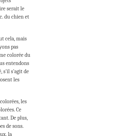
bjets
e serait le
c. du chien et
ut cela, mais
yons pas
rme colorée du
ous entendons
s'il s'agit de
osent les
olorées, les
lorées. Ce
ant. De plus,
s de sons.
ux, la