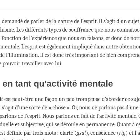
Share
Bookmark
on
facebook
a demandé de parler de la nature de l'esprit. Il s'agit d'un sujet
hisme. Les différents types de souffrance que nous connaisso
 fonction de l'expérience que nous en faisons, et donc de notre
é mentale. L’esprit est également impliqué dans notre obtentio
 de l’illumination. Il est donc très important de bien comprend
 pouvoir travailler avec lui.
t en tant qu'activité mentale
it
est peut-être une façon un peu trompeuse d'aborder ce sujet
 s'agit d'une sorte de « chose ». Or, nous ne parlons pas d'une
arlons de l'esprit. Nous parlons en fait de l'activité mentale. 
iduelle et subjective, qui se déroule en permanence. Quant à ce
est définie par trois mots : clarté (
gsal
), conscience (
rig
) et l'