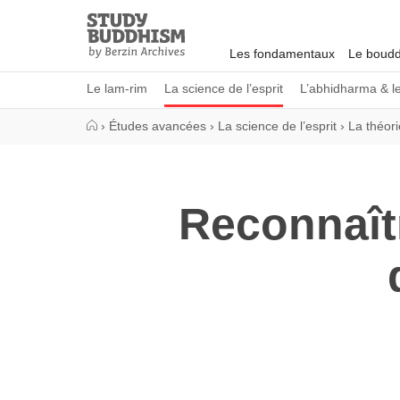
Close
Study
Buddhism
Les fondamentaux
Le boudd
Home
Le lam-rim
La science de l’esprit
L’abhidharma & l
›
Études avancées
›
La science de l’esprit
›
La théori
Reconnaît