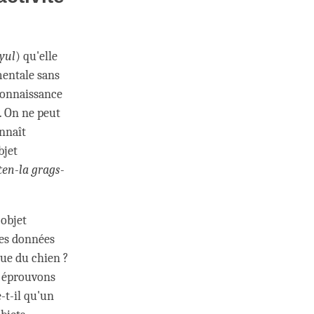
-yul
) qu'elle
mentale sans
 connaissance
. On ne peut
onnaît
bjet
rten-la grags-
'objet
tes données
vue du chien ?
s éprouvons
-t-il qu'un