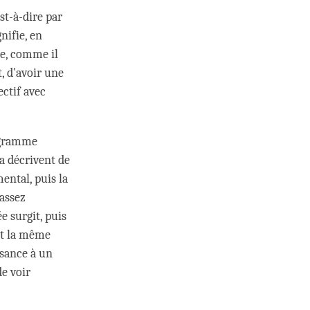
st-à-dire par
nifie, en
re, comme il
, d'avoir une
ctif avec
logramme
a décrivent de
ental, puis la
assez
e surgit, puis
nt la même
ssance à un
e voir