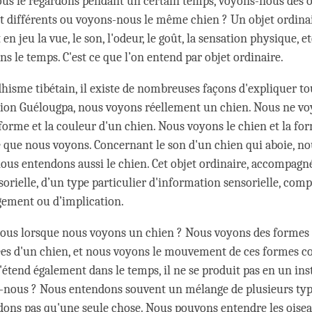
nous le regardons pendant un certain temps, voyons-nous des o
différents ou voyons-nous le même chien ? Un objet ordinair
en jeu la vue, le son, l'odeur, le goût, la sensation physique, et
ns le temps. C'est ce que l’on entend par objet ordinaire.
hisme tibétain, il existe de nombreuses façons d'expliquer to
ition Guélougpa, nous voyons réellement un chien. Nous ne vo
forme et la couleur d'un chien. Nous voyons le chien et la fo
ce que nous voyons. Concernant le son d'un chien qui aboie, n
ous entendons aussi le chien. Cet objet ordinaire, accompagné, 
orielle, d’un type particulier d'information sensorielle, comp
gement ou d’implication.
us lorsque nous voyons un chien ? Nous voyons des formes c
es d'un chien, et nous voyons le mouvement de ces formes co
tend également dans le temps, il ne se produit pas en un inst
nous ? Nous entendons souvent un mélange de plusieurs type
ons pas qu'une seule chose. Nous pouvons entendre les oisea