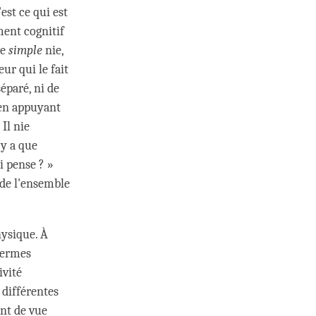
est ce qui est
ent cognitif
me
simple
nie,
eur qui le fait
séparé, ni de
n appuyant
 Il nie
n'y a que
i pense ? »
 de l'ensemble
hysique. À
 termes
ivité
 différentes
nt de vue