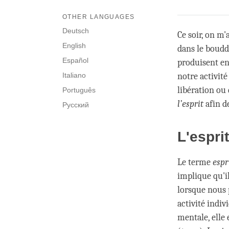
OTHER LANGUAGES
Deutsch
Ce soir, on m'
English
dans le boudd
Español
produisent en
Italiano
notre activit
libération ou
Português
l’esprit
afin de
Русский
L'espri
Le terme
espr
implique qu'il
lorsque nous p
activité indiv
mentale, elle 