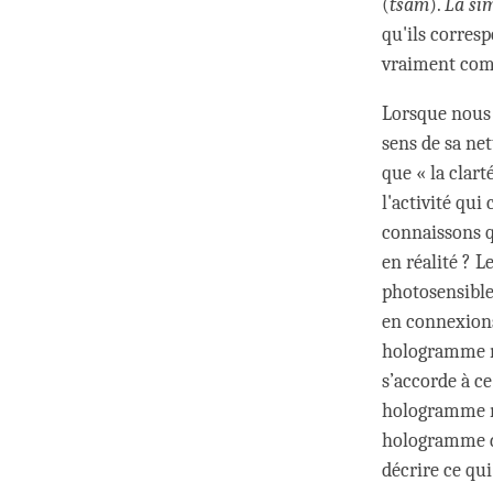
(
tsam
).
La sim
qu'ils corresp
vraiment comp
Lorsque nous 
sens de sa net
que « la clar
l'activité qu
connaissons q
en réalité ? L
photosensible
en connexions
hologramme me
s’accorde à ce
hologramme m
hologramme du
décrire ce qui