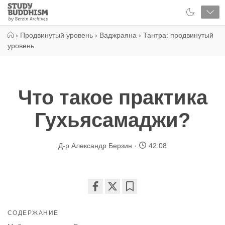
Close
Study
Buddhism
Home
›
Продвинутый уровень
›
Ваджраяна
›
Тантра: продвинутый
уровень
Что такое практика
Гухьясамаджи?
Д-р Александр Берзин
42:08
Share
Bookmark
on
СОДЕРЖАНИЕ
facebook