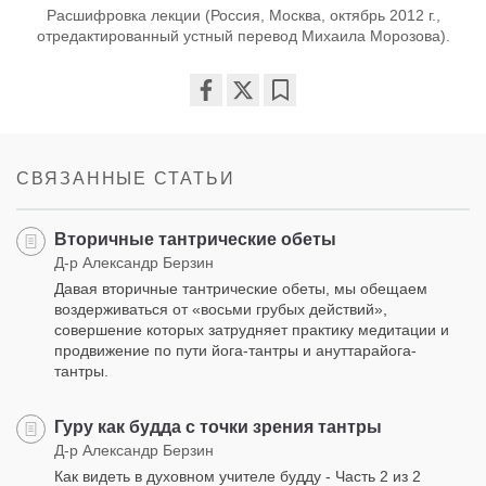
Расшифровка лекции (Россия, Москва, октябрь 2012 г.,
отредактированный устный перевод Михаила Морозова).
Share
Bookmark
on
facebook
СВЯЗАННЫЕ СТАТЬИ
Вторичные тантрические обеты
Д-р Александр Берзин
Давая вторичные тантрические обеты, мы обещаем
воздерживаться от «восьми грубых действий»,
совершение которых затрудняет практику медитации и
продвижение по пути йога-тантры и ануттарайога-
тантры.
Гуру как будда с точки зрения тантры
Д-р Александр Берзин
Как видеть в духовном учителе будду - Часть 2 из 2