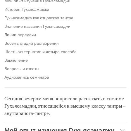
Мой опыт изучения Гухьясамаджи
История Гухьясамаджи
Гухьясамаджа как отцовская тантра
Значение названия Гухьясамаджи
Линии передачи
Восемь стадий растворения
Шесть альтернатив и четыре способа
Заключение
Вопросы и ответы
Аудиозапись семинара
Сегодня вечером меня попросили рассказать о системе
Гухьясамаджи, относящейся к высшему классу тантры –
ануттарайога-тантре.
Мой опыт изучения Гухьясамаджи