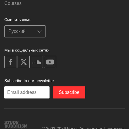
Courses
Сменить язык
Мы в социальных сетях
on
on
on
on
facebook
X
soundcloud
youtube
Subscribe to our newsletter
Enter
Subscribe
your
email
Study
© 2003-2026 Berzin Archives e.V.
Impressum
Buddhism