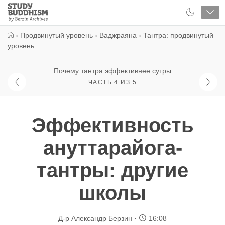
Close
Study
Buddhism
Home
›
Продвинутый уровень
›
Ваджраяна
›
Тантра: продвинутый
уровень
Почему тантра эффективнее сутры
ЧАСТЬ 4 ИЗ 5
Эффективность
ануттарайога-
тантры: другие
школы
Д-р Александр Берзин
16:08