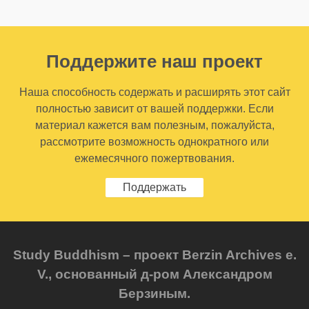
Поддержите наш проект
Наша способность содержать и расширять этот сайт
полностью зависит от вашей поддержки. Если
материал кажется вам полезным, пожалуйста,
рассмотрите возможность однократного или
ежемесячного пожертвования.
Поддержать
Study Buddhism – проект Berzin Archives e.
V., основанный д-ром Александром
Берзиным.