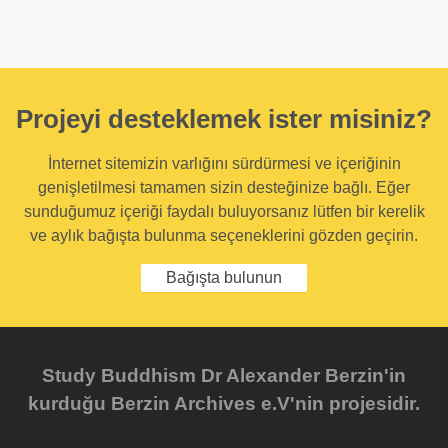
Projeyi desteklemek ister misiniz?
İnternet sitemizin varlığını sürdürmesi ve içeriğinin
genişletilmesi tamamen sizin desteğinize bağlı. Eğer
sunduğumuz içeriği faydalı buluyorsanız lütfen bir kerelik
ve aylık bağışta bulunma seçeneklerini gözden geçirin.
Bağışta bulunun
Study Buddhism Dr Alexander Berzin'in
kurduğu Berzin Archives e.V'nin projesidir.