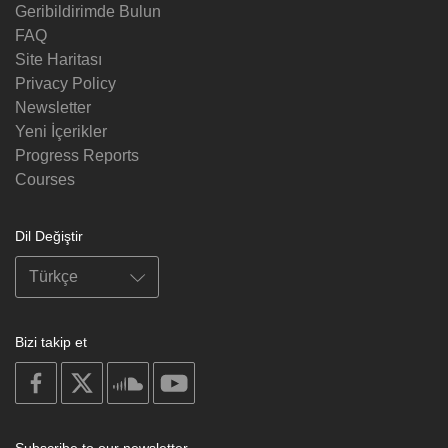
Geribildirimde Bulun
FAQ
Site Haritası
Privacy Policy
Newsletter
Yeni İçerikler
Progress Reports
Courses
Dil Değiştir
Bizi takip et
on
on
on
on
facebook
X
soundcloud
youtube