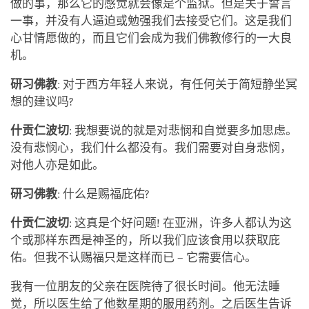
做的事，那么它的感觉就会像是个监狱。但是关于誓言
一事，并没有人逼迫或勉强我们去接受它们。这是我们
心甘情愿做的，而且它们会成为我们佛教修行的一大良
机。
研习佛教
: 对于西方年轻人来说，有任何关于简短静坐冥
想的建议吗?
什贡仁波切
: 我想要说的就是对悲悯和自觉要多加思虑。
没有悲悯心，我们什么都没有。我们需要对自身悲悯，
对他人亦是如此。
研习佛教
: 什么是赐福庇佑?
什贡仁波切
: 这真是个好问题! 在亚洲，许多人都认为这
个或那样东西是神圣的，所以我们应该食用以获取庇
佑。但我不认赐福只是这样而已 – 它需要信心。
我有一位朋友的父亲在医院待了很长时间。他无法睡
觉，所以医生给了他数星期的服用药剂。之后医生告诉