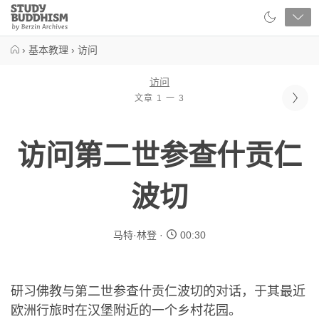
Close
Study
Buddhism
Home
›
基本教理
›
访问
访问
文章 1 一 3
访问第二世参查什贡仁
波切
马特·林登
00:30
研习佛教与第二世参查什贡仁波切的对话，于其最近
欧洲行旅时在汉堡附近的一个乡村花园。