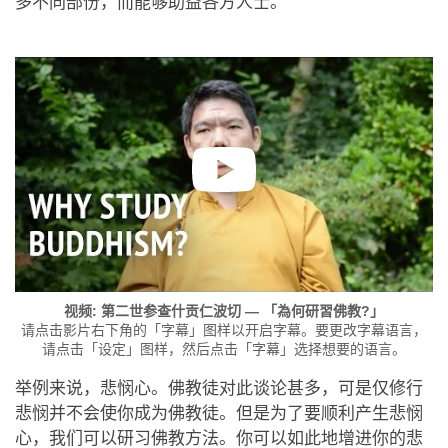
多不同部份，而能够助益各方人士。
视频: 第二世参查什贡仁波切 — 「為何研習佛教?」
请点击影片右下角的「字幕」图样以开启字幕。要更改字幕语言，
请点击「设定」图样，然后点击「字幕」选择想要的语言。
举例来说，悲悯心。佛教徒对此谈论甚多，可是仅修行
悲悯并不会使你成为佛教徒。但是为了要顺利产生悲悯
心，我们可以研习佛教方法。你可以如此地增进你的悲