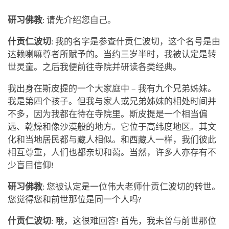
研习佛教
: 请先介绍您自己。
什贡仁波切
: 我的名字是参查什贡仁波切，这个名号是由
达赖喇嘛尊者所赋予的。当约三岁半时，我被认定是转
世灵童。之后我便前往寺院并研读各类经典。
我出身在斯皮提的一个大家庭中 – 我有九个兄弟姊妹。
我是第四个孩子。但我与家人或兄弟姊妹的相处时间并
不多，因为我都在待在寺院里。斯皮提是一个相当偏
远、乾燥和像沙漠般的地方。它位于高纬度地区。其文
化和当地居民都与藏人相似。和西藏人一样，我们彼此
相互尊重，人们也都亲切和蔼。当然，许多人亦存有不
少盲目信仰!
研习佛教
: 您被认定是一位伟大老师什贡仁波切的转世。
您觉得您和前世那位是同一个人吗?
什贡仁波切
: 哦，这很难回答! 首先，我未曾与前世那位