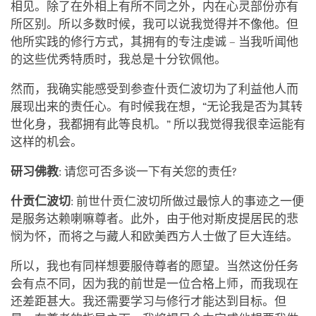
相见。除了在外相上有所不同之外，内在心灵部份亦有
所区别。所以多数时候，我可以说我觉得并不像他。但
他所实践的修行方式，其拥有的专注虔诚 – 当我听闻他
的这些优秀特质时，我总是十分钦佩他。
然而，我确实能感受到参查什贡仁波切为了利益他人而
展现出来的责任心。有时候我在想，“无论我是否为其转
世化身，我都拥有此等良机。” 所以我觉得我很幸运能有
这样的机会。
研习佛教
: 请您可否多谈一下有关您的责任?
什贡仁波切
: 前世什贡仁波切所做过最惊人的事迹之一便
是服务达赖喇嘛尊者。此外，由于他对斯皮提居民的悲
悯为怀，而将之与藏人和欧美西方人士做了巨大连结。
所以，我也有同样想要服侍尊者的愿望。当然这份任务
会有点不同，因为我的前世是一位合格上师，而我现在
还差距甚大。我还需要学习与修行才能达到目标。但