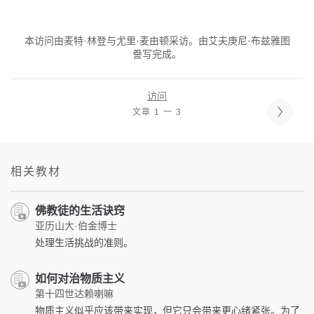
本访问由麦特·林登与尤里·麦由顿采访。由艾夫庚尼·布兹雅图
誊写完成。
访问
文章 1 一 3
相关教材
佛教徒的生活诀窍
亚历山大·伯金博士
处理生活挑战的准则。
如何对治物质主义
第十四世达赖喇嘛
物质主义似乎应该带来实现，但它只会带来更心绪紧张。为了