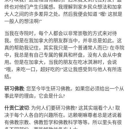
终也对他们产生归属感。我理解到家乡民众想法和加拿
大人之间的许多差异之处。然后我便会知道 “喔! 这就是
一般人的想法啊!”
当我在寺院时，每个人都会以非常崇敬的方式来对待
我。但是在我加拿大的朋友群当中，并非总是如此。这
真的帮助我记住，其实我只是一个普通常人而已! 在寺院
中，我总是有自己专属的餐具和杯盘，没有人会从中食
用。但是在加拿大，当我的朋友在吃冰淇淋时，会说
“哦，来吃一口，超好吃的!”这让我感受到与他人有所连
结。
研习佛教
: 您至今毕生研习佛教。如果您必须给出一个从
事此举的理由，它会是什么?
什贡仁波切
: 为何人们要研习佛教? 这其实端看个人! 取
决于每个人各自的兴趣所在。达赖喇嘛尊者总是述说着
有佛教宗教、佛教哲学和佛教科学等等。所以里头有很