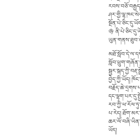
རབས་བཅོ་བརྒྱད་པ
ཤར་གྱི་ལྷ་ཁང་ས
སྔོན་པེ་ཅིང་དུ
寺 ནི་པེ་ཅིང་དུ
ཡུན་གནས་ཐུབ་
མཐོ་སློབ་དེ་ལ་ད
སློབ་ཕྲུག་གཞོན
སྦྱར་སྐད་ཀྱི་བརྡ
བྱེད་ཀྱི་ཡོད། ཁ
བརྗོད་ཆེ་དྲགས་
དང་ལྷག་པར་དུ་སྤ
རབ་ཀྱི་ཕ་རོལ་ཏུ
པ་རེད། ཐོག་མར་
ཆར་ལོ་བཞི་ཡིན་
ཡོད།