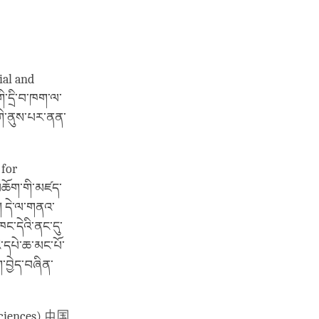
ial and
་དྲི་བ་ཁག་ལ་
་གི་ནུས་པར་ནན་
 for
ཆོག་གི་མཛད་
ད། དེ་ལ་གནའ་
ང་དེའི་ནང་དུ་
ི་དཔེ་ཆ་མང་པོ་
་བྱེད་བཞིན་
l Sciences) 中国