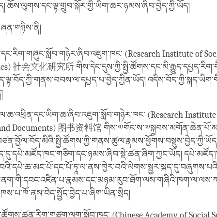
། ཆོས་ལུགས་དང་ལྟ་གྲུབ་སྐོར་གྱི་ཡིག་ཆར་ཉམས་ཞིབ་བྱེད་ཀྱི་ཡོད།
གཞན་གཉིས་ནི།
་དང་རིག་གཞུང་སློབ་གཉེར་ཞིབ་འཇུག་ཁང་ (Research Institute of Soc
ies) 社会文化研究所 གིས་དེང་དུས་ཀྱི་སྤྱི་ཚོགས་དང་མི་རྒྱུད་དཔྱད་རིག་གི
་ལྟ་བོད་ཀྱི་གནས་བབས་ལ་དཔྱད་པ་བྱེད་ཀྱིན་ཡོད། འདིས་བོད་ཀྱི་སྐད་ཡིག
ད།
ཆ་འཕྲིན་དང་ཡིག་ཆ་ཞིབ་འཇུག་སློབ་གཉེར་ཁང་ (Research Institute
 and Documents) 图书资料馆 གིས་༧གོང་ས་༧སྐྱབས་མགོན་ཆེན་པོ་མ
བྱོལ་བོད་མིའི་སྤྱི་ཚོགས་ཀྱི་གནས་ཚུལ་རྣམས་ཕྱོགས་བསྡུས་བྱེད་ཀྱི་ཡོ
ེད་དུ་དཔེ་མཛོད་ཁང་གཅིག་དང་ཉམས་ཞིབ་སྡེ་ཚན་ཞིག་ཀྱང་ཡོད། དཔེ་མཛོད་ཁ
ར་བའི་དཔེ་ཆ་མང་པོ་དང་པོ་ཏཱ་ལ་ནས་ཁྱེར་བའི་ལེགས་སྦྱར་སྐད་དུ་བཞུགས་པའ
་རྒྱ་ནག་གི་དབང་འཛིན་པ་རྣམས་དང་མཉམ་རུབ་ཐོག་ལས་གཞིའི་ཁག་ལ་ལས་ཀ
་མཁས་པ་ཁོ་ནས་བེད་སྤྱོད་བྱེད་པ་ཞིག་ཡིན་སྲིད།
སྤྱི་ཚོགས་ཚན་རིག་གཙུག་ལག་སློབ་ཁང་ (Chinese Academy of Socia