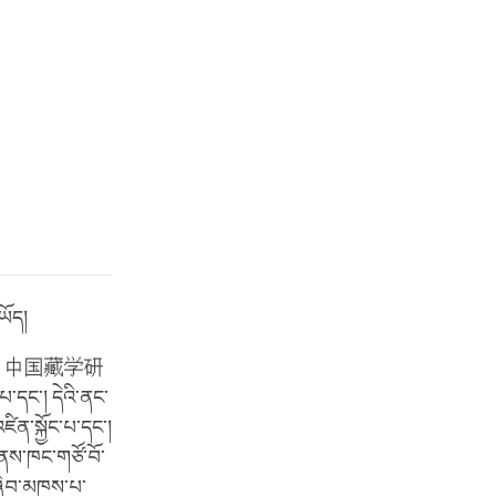
ཡོད།
enter) 中国藏学研
་དང་། དེའི་ནང་
ིན་སྐྱོང་པ་དང་།
་གནས་ཁང་གཙོ་བོ་
་ཞིབ་མཁས་པ་