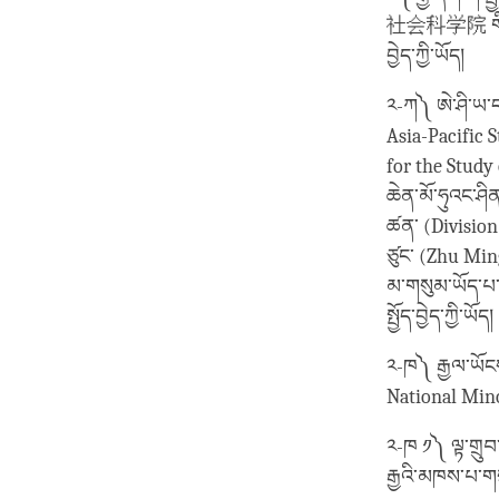
社会科学院 གི་ནང་ས
བྱེད་ཀྱི་ཡོད།
༢-ཀ༽ ཨེ་ཤི་ཡ་ད
Asia-Pacific
for the Stud
ཆེན་མོ་ཧུའང་ཤི
ཚན་ (Divisio
ཙུང་ (Zhu Min
མ་གསུམ་ཡོད་པ་དང
སྤྱོད་བྱེད་ཀྱི་ཡོད།
༢-ཁ༽ རྒྱལ་ཡོངས
National Min
༢-ཁ ༡༽ ལྟ་གྲུ
རྒྱའི་མཁས་པ་ག