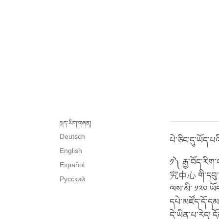
སྐད་ཡིག་གཞན།
Deutsch
པེ་ཅིང་དུ་ཡོད་པ
English
༡༽ རྒྱ་བོད་ར
Español
究中心 གི་དབུ་འཛི
Русский
ལས་མི་ ༡༢༠ ཡོད
དཔེ་མཛོད་དོ་དམ
དེ་ཡིན་པ་རེད།