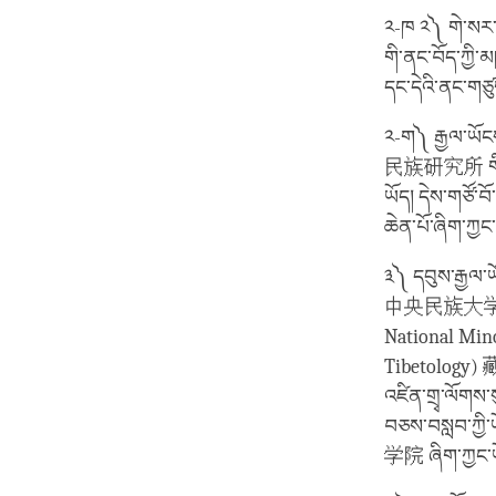
༢-ཁ ༢༽ གེ་སར་
གི་ནང་བོད་ཀྱི་
དང་དེའི་ནང་གཙུག
༢-ག༽ རྒྱལ་ཡོངས
民族研究所 གི་ནང་ལ
ཡོད། དེས་གཙོ་བོ
ཆེན་པོ་ཞིག་ཀྱང
༣༽ དབུས་རྒྱལ་
中央民族大学 ལ་སྔོན
National Mino
Tibetology) 藏
འཛིན་གྲྭ་ལོགས་ས
བཅས་བསླབ་ཀྱི་ཡ
学院 ཞིག་ཀྱང་ཡོད