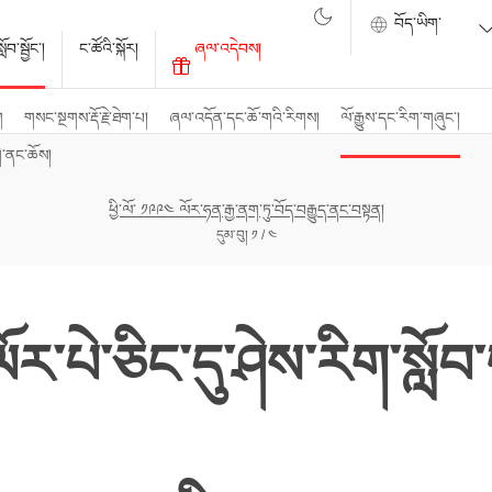
ོབ་སྦྱོང་།
ང་ཚོའི་སྐོར།
ཞལ་འདེབས།
ག
གསང་སྔགས་རྡོ་རྗེ་ཐེག་པ།
ཞལ་འདོན་དང་ཆོ་གའི་རིགས།
ལོ་རྒྱུས་དང་རིག་གཞུང་།
ི་ནང་ཆོས།
ཕྱི་ལོ་ ༡༩༩༤ ལོར་ཧན་རྒྱ་ནག་ཏུ་བོད་བརྒྱུད་ནང་བསྟན།
དུམ་བུ། ༡ / ༤
ལོར་པེ་ཅིང་དུ་ཤེས་རིག་སླ