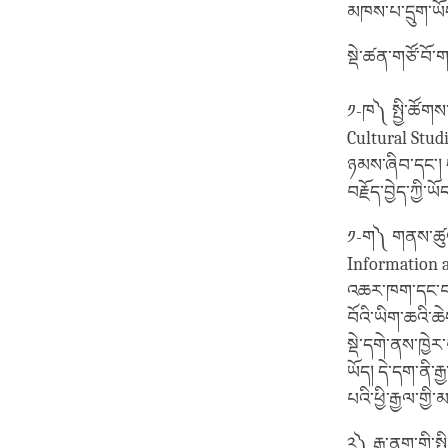
མཁས་པ་དྲུག་ཡོད
སྡེ་ཚན་གཙོ་བོ་
༡-ཁ༽ སྤྱི་ཚོགས
Cultural Stud
ཉམས་ཞིབ་དང་། ད
བརྗོད་བྱེད་ཀྱི་ཡོ
༡-ག༽ གནས་ཚུལ་
Information
འཆར་ཁག་དང་བཙན་
བོའི་ཡིག་ཆའི་ཆ
སྡེ་དགེ་ནས་ཁྱེ
ཡོད། དེ་དག་ནི
པའི་ཕྱི་རྒྱལ་གྱི
༢༽ རྒྱ་ནག་གི་