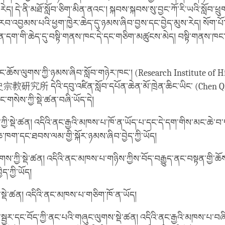
རེད། དེ་ནི་མཐོ་སློབ་ཅིག་མིན་ནའང་། སྐབས་སྐབས་སུ་བྱང་ཀོ་རི་ཡའི་སློབ་ཕ
བ་འབྱམས་པའི་ཕྱག་ཁྱེར་ཆེད་དུ་ཉམས་ཞིབ་བྱས་དང་བྱེད་མུས་རེད། སོག་པོ
གཞན་དག་གི་ཆེད་དུ་བསྟི་གནས་ཁང་དེ་དང་གཅིག་མཚུངས་མེད། བསྟི་གནས་ཁང་ད
དང་ཆོས་ལུགས་ཀྱི་ཉམས་ཞིབ་སློབ་གཉེར་ཁང་། (Research Institute of 
教研究所 དེའི་དབུ་འཛིན་སློབ་དཔོན་ཆེན་མོ་ཁྲེན་ཆིང་ཡིང་ (Chen Q
་གསེས་ཀྱི་སྡེ་ཚན་བཞི་ཡོད་དེ།
་ཀྱི་སྡེ་ཚན། འདིའི་ནང་རྒྱའི་མཁས་པ་ཁོ་ན་ཡོད་པ་དང་དེ་དག་གིས་མང་ཆེ་བ་ག
རྒྱུ་ཆ་ཁག་དང་ཐབས་ལམ་གྱི་སྐོར་ཉམས་ཞིབ་བྱེད་ཀྱི་ཡོད།
ས་ཀྱི་སྡེ་ཚན། འདིའི་ནང་མཁས་པ་གཉིས་ཀྱིས་བོད་བརྒྱུད་ནང་བསྟན་གྱི་ཆོས་
ད་ཀྱི་ཡོད།
་སྡེ་ཚན། འདིའི་ནང་མཁས་པ་གཅིག་ཁོ་ན་ཡོད།
ྱར་དང་བོད་ཀྱི་ནང་པའི་གཞུང་ལུགས་སྡེ་ཚན། འདིའི་ནང་རྒྱའི་མཁས་པ་བཞི་