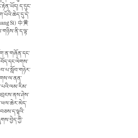
རྟེན་ཡོད། ད་དུང་
ོའི་ཆེད་དུ་དེ་
nghuang Si) 中黄
་གཉིས་ནི་ད་ལྟ་
་ཐོག་ན་གཞོན་དང་
ག བོད་དང་ལེགས་
སླབ་པ་སློབ་གཉེར་
ཕྱོགས་ལ་ནན་
ས་པའི་ལམ་རིམ་
སུ་འབྲངས་ནས་ཤེས་
ེང་ཕལ་ཆེར་མེད་
་བཅས་ད་ལྟའི་
ས་བྱེད་ཀྱི་