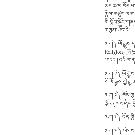
མང་ཆེ་བ་བོད་པ་
ཀྱིས་གཙུག་ལག་ར
གི་སློབ་སྦྱོང་
གསུམ་ཡོད་དེ།
༡-ཀ༽ ལོ་རྒྱུས་
Religion) 历史宗
པ་དང་། འདི་ལ་ནང
༡-ཀ ༡༽ ལོ་རྒྱུས
གི་ལོ་རྒྱུས་ཀྱི་
༡-ཀ ༢༽ ཆོས་ལུག
སྐོར་ཉམས་ཞིབ་བྱེ
༡-ཀ ༣༽ བོན་གྱི
༡-ཀ ༤༽ ལེགས་སྦ