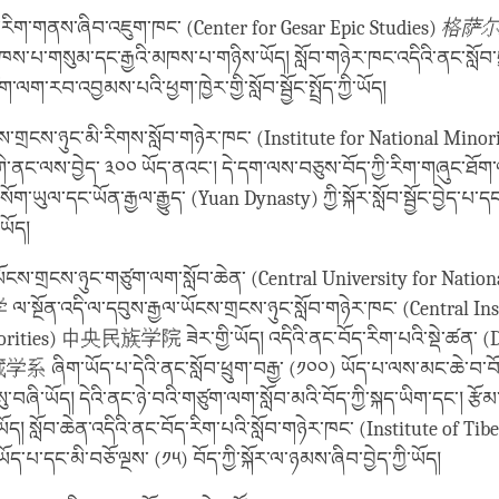
རིག་གནས་ཞིབ་འཇུག་ཁང་ (Center for Gesar Epic Studies)
格
萨
མཁས་པ་གསུམ་དང་རྒྱའི་མཁས་པ་གཉིས་ཡོད། སློབ་གཉེར་ཁང་འདིའི་ནང་སློབ་ཕ
་ལག་རབ་འབྱམས་པའི་ཕྱག་ཁྱེར་གྱི་སློབ་སྦྱོང་སྤྲོད་ཀྱི་ཡོད།
་གྲངས་ཉུང་མི་རིགས་སློབ་གཉེར་ཁང་ (Institute for National Minori
ས་བྱེད་ ༣༠༠ ཡོད་ནའང་། དེ་དག་ལས་བཅུས་བོད་ཀྱི་རིག་གཞུང་ཐོག་ལས
་སོག་ཡུལ་དང་ཡོན་རྒྱལ་རྒྱུད་ (Yuan Dynasty) ཀྱི་སྐོར་སློབ་སྦྱོང་བྱེད་པ
་ཡོད།
ཡོངས་གྲངས་ཉུང་གཙུག་ལག་སློབ་ཆེན་ (Central University for Nation
་འདི་ལ་དབུས་རྒྱལ་ཡོངས་གྲངས་ཉུང་སློབ་གཉེར་ཁང་ (Central Inst
rities) 中央民族学院 ཟེར་གྱི་ཡོད། འདིའི་ནང་བོད་རིག་པའི་སྡེ་ཚན་ (
学系 ཞིག་ཡོད་པ་དེའི་ནང་སློབ་ཕྲུག་བརྒྱ་ (༡༠༠) ཡོད་པ་ལས་མང་ཆེ་བ་བོ
ུ་བཞི་ཡོད། དེའི་ནང་ཉེ་བའི་གཙུག་ལག་སློབ་མའི་བོད་ཀྱི་སྐད་ཡིག་དང་། རྩོམ་ར
ོད། སློབ་ཆེན་འདིའི་ནང་བོད་རིག་པའི་སློབ་གཉེར་ཁང་ (Institute of 
་པ་དང་མི་བཅོ་ལྔས་ (༡༥) བོད་ཀྱི་སྐོར་ལ་ཉམས་ཞིབ་བྱེད་ཀྱི་ཡོད།