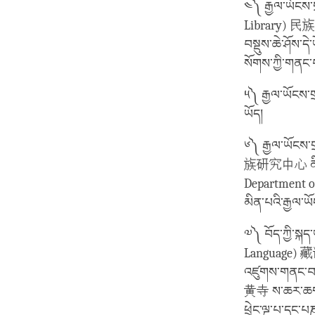
༤༽ རྒྱལ་ཡོངས་
Library) 民族文化馆
བསྡུས་ཆེ་ཤོས་ད
སོགས་ཀྱི་གནང་བ
༥༽ རྒྱལ་ཡོངས
ཡོད།
༦༽ རྒྱལ་ཡོངས་
族研究中心 ནི་དབུ
Department of
མིན་པའི་རྒྱལ་ཡ
༧༽ བོད་ཀྱི་སྐད
Language) 藏语系
འཛུགས་གནང་བའི་
黄寺 ས་ཆར་ཆགས་ཡོ
ཕྲེང་ལྔ་པ་དང་པ