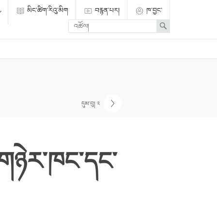
མིང་ཚིག་རིའུ་མིག
བརྙན་པར།
ཁ་བྱང་
Enter
Search
search
term
དུམ་བུ། ༢
ོབ་གཉེར་ཁང་དང་