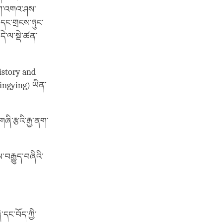
ྲུག་འགའ་ཤས་
་དང་གྲངས་ཉུང་
ེ་ལ་སྡེ་ཚན་
History and
ingying) ཡིན་
ཞི་རྩའི་རྒྱ་ནག་
བརྒྱུད་བཞིའི་
དང་བོད་ཀྱི་