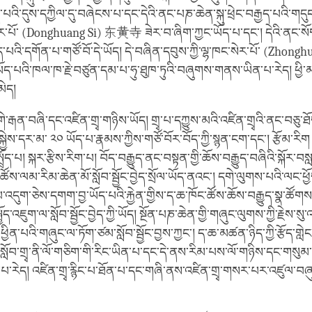
འི་དུས་དཀྱིལ་དུ་བཞེངས་པ་དང་དེའི་ནང་པཎ་ཆེན་སྐུ་ཕྲེང་བརྒྱད་པའི་གདུང་
ེར་པོ་ (Donghuang Si) 东黄寺 ཟེར་བ་ཞིག་ཀྱང་ཡོད་པ་དང་། དེའི་ནང་སོག་པ
་ཡོད་པའི་དགོན་པ་གཙོ་བོ་དེ་ཡོད། དེ་བཞིན་དབུས་ཀྱི་ལྷ་ཁང་སེར་པོ་ (Zho
་ཡོད་པའི་ཁལ་ཁ་རྗེ་བཙུན་དམ་པ་ཧུ་ཐུཁ་ཏུའི་བཞུགས་གནས་ཡིན་པ་རེད། ཕྱི་མ
མེད།
གེ་རྒན་བཞི་དང་འཛིན་གྲྭ་གཉིས་ཡོད། གྲྭ་པ་དཀྱུས་མའི་འཛིན་གྲྭའི་ནང་བཅུ
་སྐྱེས་དར་མ་ ༢༠ ཡོད་པ་རྣམས་ཀྱིས་གཙོ་བོར་བོད་ཀྱི་སྙན་ངག་དང་། རྩོམ་རི
་སྤྲོད་པ། སྐར་རྩིས་རིག་པ། བོད་བརྒྱུད་ནང་བསྟན་གྱི་ཆོས་བརྒྱུད་བཞིའི་སྐོར་བ
ོང་ཚོས་ལམ་རིམ་ཆེན་མོ་སློབ་སྦྱོང་བྱེད་སྲོལ་ཡོད་ནའང་། དགེ་ལུགས་པའི་ལང་
པ་འདུག་ཅེས་དགག་བྱ་ཡོད་པའི་རྐྱེན་གྱིས་ད་ཆ་ཁོང་ཚོས་ཆོས་བརྒྱུད་སྣ་ཚོག
ྱོད་འཇུག་ལ་སློབ་སྦྱོང་བྱེད་ཀྱི་ཡོད། སྔོན་པཎ་ཆེན་གྱི་གཞུང་ལུགས་ཀྱི་རྗེས་
་ཕྱིན་པའི་གཞུང་ལ་ཏོག་ཙམ་སློབ་སྦྱོང་བྱས་ཀྱང་། ད་ཆ་མཚན་ཉིད་ཀྱི་རྩོད་གླ
སློབ་གྲྭ་ནི་ལོ་གཅིག་གི་རིང་ཡིན་པ་དང་དེ་ནས་རིམ་པས་ལོ་གཉིས་དང་གསུམ
པ་རེད། འཛིན་གྲྭ་རྙིང་པ་ཐོན་པ་དང་གཞི་ནས་འཛིན་གྲྭ་གསར་པར་འཛུལ་བཞུག