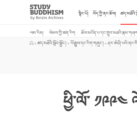
Close
Study
Buddhism
སྙིང་པོ།
བོད་ཀྱི་ནང་ཆོས།
ཚད་མཐོའི་སླ
Home
ལམ་རིམ།
སེམས་ཀྱི་ཚན་རིག
ཆོས་མངོན་པ་དང་གྲུབ་མཐའི་རྣམ་གཞ
›
ཚད་མཐོའི་སློབ་སྦྱོང་།
›
ལོ་རྒྱུས་དང་རིག་གཞུང་།
›
ཤར་ཨེ་ཤི་ཡའི་ནང་ག
ཕྱི་ལོ་ ༡༩༩༤ 