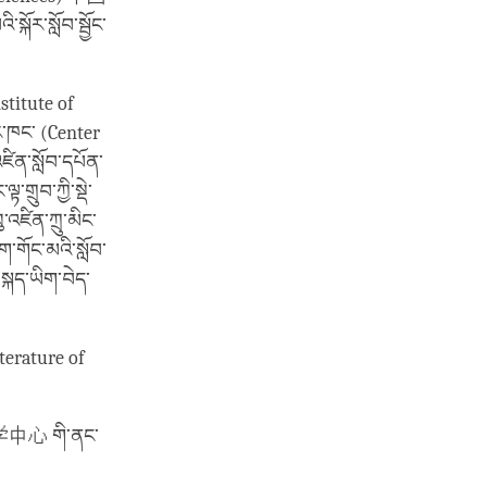
ོར་སློབ་སྦྱོང་
nstitute of
་ཁང་ (Center
ན་སློབ་དཔོན་
གྲུབ་ཀྱི་སྡེ་
ཛིན་ཀྲུ་མིང་
་གོང་མའི་སློབ་
་སྐད་ཡིག་བེད་
iterature of
 哲学中心 གི་ནང་