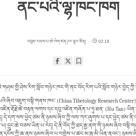
ནང་པའི་ལྷ་ཁང་ཁག
འབུམ་རམས་པ་ཨེ་ལེག་ཛན་ཌར་བྷར་ཛིན།
02:18
Share
Bookmark
on
facebook
འི་གཤམ་གྱི་ཤེས་རིག་སློབ་གཉེར་ཁང་གི་ནང་བོད་རིག་པའི་སློབ་གཉེར་བྱེད་ཀྱི་
ིག་པའི་ཞིབ་འཇུག་བསྟི་གནས་ཁང་ (China Tibetology Research C
ན་རྡོ་རྗེ་ཚེ་བརྟན་ལགས་དང་དབུ་འཛིན་གཞོན་པ་ཧུ་ཐན་ (Hu Tan) ཡིན་པ
། དེ་དག་ལས་ཕྱེད་ཙམ་ནི་ཉམས་ཞིབ་ཀྱི་ལས་ཀར་ཞུགས་པ་དང་ཕྱེད་ཙམ་ནི་འཛ
་པ། དྲུང་ཆེ་བཅས་ཡིན་པ་རེད། དེ་ནི་བོད་ཀྱི་ཐད་རྒྱ་ནག་གི་ཉམས་ཞིབ་བསྟི
 དོན་དངོས་ཀྱི་ཆ་ནས་ཉམས་ཞིབ་པ་བགྲེས་པ་ཚང་མ་རྒྱ་མི་ཡིན་ནའང་། ཉམས