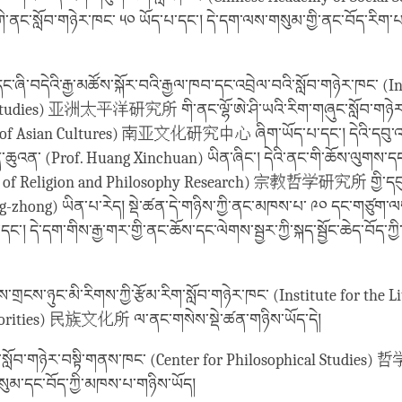
ློབ་གཉེར་ཁང་ ༥༠ ཡོད་པ་དང་། དེ་དག་ལས་གསུམ་གྱི་ནང་བོད་རིག་པའི་སྐ
ང་ཞི་བདེའི་རྒྱ་མཚོས་སྐོར་བའི་རྒྱལ་ཁབ་དང་འབྲེལ་བའི་སློབ་གཉེར་ཁང་ (I
 Studies) 亚洲太平洋研究所 གི་ནང་ལྷོ་ཨེ་ཤི་ཡའི་རིག་གཞུང་སློབ་གཉེར
y of Asian Cultures) 南亚文化研究中心 ཞིག་ཡོད་པ་དང་། དེའི་དབུ་འཛི
ན་ཆུའན་ (Prof. Huang Xinchuan) ཡིན་ཞིང་། དེའི་ནང་གི་ཆོས་ལུགས་དང་ལྟ་
n of Religion and Philosophy Research) 宗教哲学研究所 གྱི་དབུ་འ
g-zhong) ཡིན་པ་རེད། སྡེ་ཚན་དེ་གཉིས་ཀྱི་ནང་མཁས་པ་ ༩༠ དང་གཙུག་ལག
་། དེ་དག་གིས་རྒྱ་གར་གྱི་ནང་ཆོས་དང་ལེགས་སྦྱར་ཀྱི་སྐད་སྦྱོང་ཆེད་བོད་ཀྱི
་གྲངས་ཉུང་མི་རིགས་ཀྱི་རྩོམ་རིག་སློབ་གཉེར་ཁང་ (Institute for the L
orities) 民族文化所 ལ་ནང་གསེས་སྡེ་ཚན་གཉིས་ཡོད་དེ།
བ་སློབ་གཉེར་བསྟི་གནས་ཁང་ (Center for Philosophical Studies)
སུམ་དང་བོད་ཀྱི་མཁས་པ་གཉིས་ཡོད།