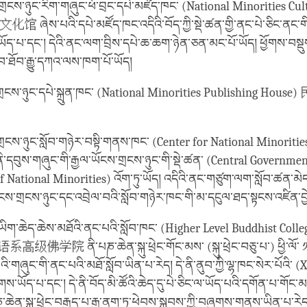
གྲངས་ཉུང་རིག་གཞུང་ཕོ་བྲང་དཔེ་མཛོད་ཁང་ (National Minorities Cul
 ཞེས་པའི་དཔེ་མཛོད་ཁང་འདིའི་བོད་ཀྱི་སྡེ་ཚན་གྱི་ནང་པེ་ཅིང་ནང་གི་ར
ེ་ཡོད་པ་དང་། དེའི་ནང་ལག་བྲིས་དཔེ་ཆ་ཆག་ཉེན་ཅན་མང་པོ་ཡོད། ཕྱོགས་བ
་ཐོབ་རྒྱུ་དཀའ་ལས་ཁག་པོ་ཡོད།
་གྲངས་ཉུང་དཔེ་སྐྲུན་ཁང་ (National Minorities Publishing H
གྲངས་ཉུང་སློབ་གཉེར་བསྟི་གནས་ཁང་ (Center for National Minoriti
ས་གཞུང་གི་རྒྱལ་ཡོངས་གྲངས་ཉུང་གི་སྡེ་ཚན་ (Central Governmen
 National Minorities) འོག་ཏུ་ཡོད། འདིའི་ནང་གཙུག་ལག་སློབ་ཚན་མེད།
ོངས་གྲངས་ཉུང་དང་འབྲེལ་བའི་སློབ་གཉེར་ཁང་གི་མ་དངུལ་ཐད་སྟངས་འཛིན་བྱེ
་ཡིག་ཆེད་ཆེས་མཐོའི་ནང་པའི་སློབ་ཁང་ (Higher Level Buddhist Colle
高级佛学院 ནི་པཎ་ཆེན་སྐུ་ཕྲེང་གོང་མས་ (སྐུ་ཕྲེང་བཅུ་པ་) ཕྱི་ལོ་ ༡
གཞུང་གི་ནང་པའི་མཐོ་སློབ་ཡིན་པ་རེད། དེ་ནི་ནུབ་ཀྱི་ལྷ་ཁང་སེར་པོའི་ 
ད་པ་དང་། དེ་ནི་བོད་མི་ཚོའི་ཆེད་དུ་པེ་ཅིང་ལ་ཡོད་པའི་དགོན་པ་གོང་མ
ཎ་ཆེན་སྐུ་ཕྲེང་བརྒྱད་པ་རྒྱ་ནག་ཏུ་ཕེབས་སྐབས་ཀྱི་བཞུགས་གནས་ཡིན་པ་རེད