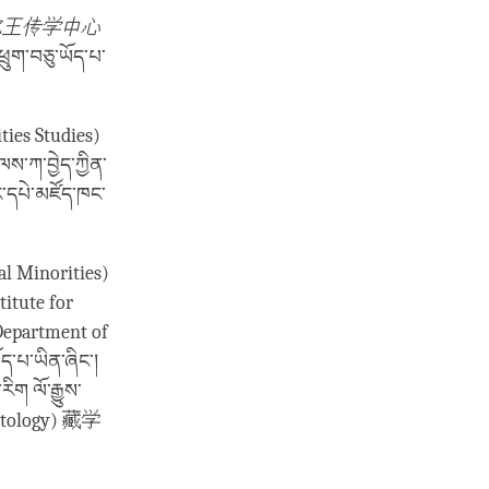
尔
王
传
学中心
ྲུག་བཅུ་ཡོད་པ་
ties Studies)
་ཀ་བྱེད་ཀྱིན་
་དང་དཔེ་མཛོད་ཁང་
al Minorities)
itute for
Department of
ད་པ་ཡིན་ཞིང་།
ིག ལོ་རྒྱུས་
Tibetology) 藏学