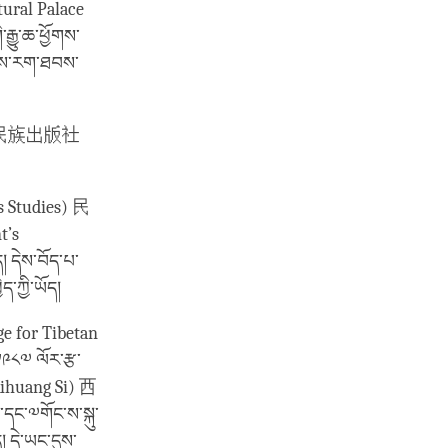
tural Palace
ྒྱུ་ཆ་ཕྱོགས་
སྡུས་རག་ཐབས་
ouse) 民族出版社
es Studies) 民
t’s
 དེས་བོད་པ་
ད་ཀྱི་ཡོད།
ge for Tibetan
༩༨༧ ལོར་རྩ་
(Xihuang Si) 西
་དང་༧གོང་ས་སྐུ་
། དེ་ཡང་དུས་