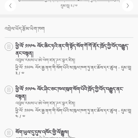
དུམ་བུ། ༢ / ༧
འབྲེལ་ཡོད་རྩོམ་ཡིག་ཁག
ཕྱི་ལོ་ ༡༩༩༤ ལོར་ཆིང་ཧའི་ནང་གི་སྟོད་སོག་ཀོ་ཀོ་ནོར་ཁྲོད་ཀྱི་བོད་བརྒྱུད་
ནང་བསྟན།
འབུམ་རམས་པ་ཨེ་ལེག་ཛན་ཌར་བྷར་ཛིན།
ཕྱི་ལོ་ ༡༩༩༤ ལོར་རྒྱ་ནག་གི་སོག་པོའི་ས་ཁུལ་ཁག་ཏུ་ནང་ཆོས་དར་ཚུལ། - དུམ་བུ།
༣ / ༧
ཕྱི་ལོ་ ༡༩༩༤ ལོར་ཤིང་ཅང་ཁལ་ཁུག་སོག་པོའི་ཁྲོད་ཀྱི་བོད་བརྒྱུད་ནང་
བསྟན།
འབུམ་རམས་པ་ཨེ་ལེག་ཛན་ཌར་བྷར་ཛིན།
ཕྱི་ལོ་ ༡༩༩༤ ལོར་རྒྱ་ནག་གི་སོག་པོའི་ས་ཁུལ་ཁག་ཏུ་ནང་ཆོས་དར་ཚུལ། - དུམ་བུ།
༤ / ༧
སོག་ཡུལ་དུ་དུས་འཁོར་གྱི་ལོ་རྒྱུས།