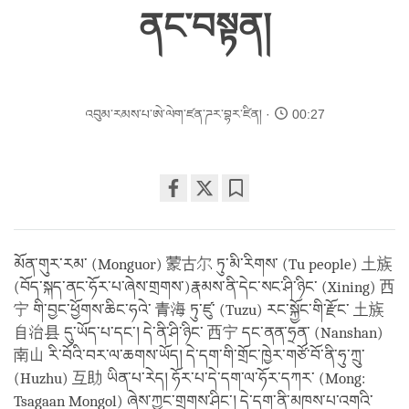
ནང་བསྟན།
འབུམ་རམས་པ་ཨེ་ལེག་ཛན་ཌར་བྷར་ཛིན།
00:27
Share
Bookmark
on
facebook
མོན་གུར་རམ་ (Monguor) 蒙古尔 ཏུ་མི་རིགས་ (Tu people) 土族
(བོད་སྐད་ནང་ཧོར་པ་ཞེས་གྲགས་)རྣམས་ནི་དེང་སང་ཤི་ཉིང་ (Xining) 西
宁 གི་བྱང་ཕྱོགས་ཆིང་ཧའེ་ 青海 ཏུ་ཛུ་ (Tuzu) རང་སྐྱོང་གི་རྫོང་ 土族
自治县 དུ་ཡོད་པ་དང་། དེ་ནི་ཤི་ཉིང་ 西宁 དང་ནན་ཧྲན་ (Nanshan)
南山 རི་བོའི་བར་ལ་ཆགས་ཡོད། དེ་དག་གི་གྲོང་ཁྱེར་གཙོ་བོ་ནི་ཧུ་ཀྲུ་
(Huzhu) 互助 ཡིན་པ་རེད། ཧོར་པ་དེ་དག་ལ་ཧོར་དཀར་ (Mong:
Tsagaan Mongol) ཞེས་ཀྱང་གྲགས་ཤིང་། དེ་དག་ནི་མཁས་པ་འགའི་