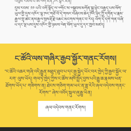
འབུམ་རམས་པ་ཨེ་ལེག་ཛན་ཌར་བྷར་ཛིན།
དུས་རབས་ ༡༩ པའི་འགོ་སྟོད་ལ་༧གོང་ས་༧སྐྱབས་མགོན་སྐུ་ཕྲེང་བརྒྱད་པས་སོག་
ཡུལ་གྱི་དུས་འཁོར་ལྷ་ཁང་གཙོ་བོ་དེ་གསར་བཞེངས་ཆེད་ཁོང་ཉིད་ཀྱི་དགོན་པ་རྣམ་
རྒྱལ་གྲྭ་ཚང་ནས་རྒྱལ་སྲས་རྡོ་རྗེ་འཆང་མངགས་གནང་བ་རེད། བོག་དོ་དགེ་གན་བཞི་
པ་དང་ལྔ་པས་དུས་འཁོར་གྱི་ཉམས་ལེན་སོག་ཡུལ་དུ་དར་ཁྱབ་མཛད།
ང་ཚོའི་ལས་གཞིར་རྒྱབ་སྐྱོར་གནང་རོགས།
“ང་ཚོའི་འཆར་གཞི་འདི་རྒྱུན་མཐུད་ཐུབ་པ་དང་རྒྱ་སྐྱེད་ཡོང་བར་ཁྱེད་ཀྱི་རྒྱབ་སྐྱོར་ལ་
རག་ ལུས་ཡོད། གལ་ཏེ་ཁྱེད་ཀྱིས་ང་ཚོས་མཁོ་སྤྲོད་བྱས་པའི་རྒྱུ་ཆ་རྣམས་ཕན་
ཐོགས་ཡོད་པ་ གཟིགས་ན། ཐེངས་གཅིག་གམ་ཡང་ན་ཟླ་རེའི་ཞལ་འདེབས་གནང་
རོགས་” ཞེས་འབོད་སྐུལ་ཞུ་རྒྱུ་ཡིན།
ཞལ་འདེབས་གནང་རོགས།