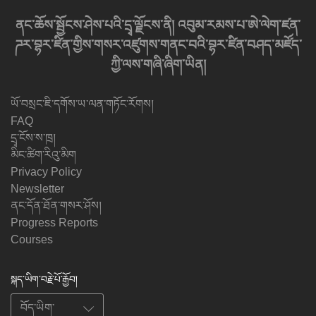
ནང་ཆོས་སྦྱོངས་ཤེས་པའི་དྲྭ་ལྗོངས་ནི། འབུམ་རམས་པ་ཨེ་ལེག་ཛན་
ཌར་བྷར་ཛིན་གྱིས་གསར་འཛུགས་གནང་བའི་བྷར་ཛིན་བཤད་མཛོད་
ཀྱི་ལས་གཞི་ཞིག་ཡིན།
ཡོ་བསྲང་ཇི་དགོས་ཡ་ལན་གཏོང་རོགས།
FAQ
དྲྭ་ངོས་ས་ཁྲ།
མིང་ཚིག་རིའུ་མིག
Privacy Policy
Newsletter
ནང་དོན་ཐོན་གསར་ཤོས།
Progress Reports
Courses
སྐད་ཡིག་བརྗེ་པོ་རྒྱོབ།