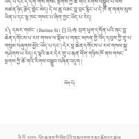
ཡོད་པ་དང་དེ་དག་གིས་གསང་སྔགས་ཀྱི་ཆོ་གའི་རིགས་བསྒྲུབ་པ་ལས་
མཚན་ཉིད་རྩོད་གླེང་མེད། དེ་ལ་ཆུ་བཟང་བླ་བྲང་རྙིང་པ་དེ་ཁོ་ན་གནས་མུས་
ཡིན་པ་དང་ལྷ་ཁང་གསར་པ་ཞིག་ཀྱང་ཡོད་པ་རེད།
༣༽ དམར་གཙང་ (Baima Si) 白马寺 བྲག་ཕུག་དགོན་པའི་ནང་བླ་
ཆེན་དགོངས་པ་རབ་གསལ་ལ་སྡོམ་པ་གནང་མཁན་གྱི་བོད་དབུས་ཀྱི་གྲྭ་པ་
གསུམ་བཞུགས་མྱོང་ཡོད་པ་དང་། དེར་བླ་ཆེན་དགོངས་པ་རབ་གསལ་སྐུ་
གཤེགས་པ་རེད། ད་ལྟའི་ཆར་དེར་གྲྭ་པ་རྒན་གོག་གཉིས་ཁོ་ནས་གསང་
སྔགས་ཀྱི་ཆོ་གའི་རིགས་བསྒྲུབ་བཞིན་འདུག །
སོག་པོ།
ཕྱི་ལོ་ ༡༩༩༤ ལོར་རྒྱ་ནག་གི་སོག་པོའི་ས་ཁུལ་ཁག་ཏུ་ནང་ཆོས་དར་ཚུལ།