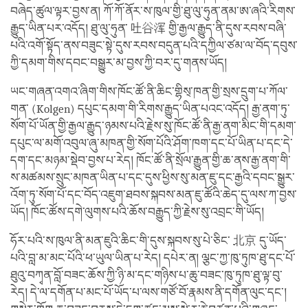
བཞེད་ཚུལ་ལྟར་བྱས་ན། ཀོ་ཀོ་ནོར་ས་ཁུལ་གྱི་ཐུ་ལུ་ཧུན་ནམ་ཨ་ཞའི་རིགས་
རྒྱུད་ཡིན་པར་འདོད། ཐུ་ལུ་ཧུན་ 吐谷浑 གྱི་རྒྱལ་རྒྱུད་ནི་དུས་རབས་བཞི་
པའི་འགོ་སྟོད་ནས་བཟུང་སྟེ་དུས་རབས་བདུན་པའི་དཀྱིལ་ཙམ་ལ་བོད་དབུས་
ཀྱི་དམག་གིས་དབང་བསྒྱུར་མ་བྱས་ཀྱི་བར་དུ་གནས་ཡོད།
ཡང་གཞན་འགའ་ཞིག་གིས་ཁོང་ཚོ་ནི་ཆིང་གྷིས྄་ཁན་གྱི་སྲས་དྲུག་པ་ཀོལ་
གན་ (Kolgen) དཔུང་དམག་གི་རིགས་རྒྱུད་ཡིན་པའང་འདོད། རྒྱ་ནག་ཏུ་
སོག་པོ་ཡོན་གྱི་རྒྱལ་རྒྱུད་ཉམས་པའི་རྗེས་སུ་ཁོང་ཚོ་ནི་རྒྱ་ནག་མིང་གི་དམག་
དཔུང་ལ་མགོ་འབུལ་ཞུ་མཁན་གྱི་སོག་པོའི་ཤོག་ཁག་དང་པོ་ཡིན་པ་དང་དེ་
དག་དང་མཉམ་སྡེབ་བྱས་པ་རེད། ཁོང་ཚོ་ནི་སྲོལ་རྒྱུན་གྱི་ཆ་ནས་རྒྱ་ནག་གི་
ས་མཚམས་སྲུང་མཁན་ཡིན་པ་དང་དུས་ཕྱིས་སུ་མན་ཇུ་དང་རྒྱའི་དབང་སྒྱུར་
འོག་ཏུ་སོག་པོ་དང་བོད་འཇུག་ཐབས་སྐབས་མན་ཇུ་ཚོའི་ཆེད་དུ་ལས་ཀ་བྱས་
ཡོད། ཁོང་ཚོས་དགེ་ལུགས་པའི་ཆོས་བརྒྱུད་ཀྱི་རྗེས་སུ་འབྲང་གི་ཡོད།
ཧོར་པའི་ས་ཁུལ་ནི་མན་ཇུའི་ཆིང་གི་དུས་སྐབས་སུ་པེ་ཅིང་ 北京 དུ་ཡོད་
པའི་བླ་མ་མང་པོའི་ཕ་ཡུལ་ཡིན་པ་རེད། དཔེར་ན། ལྕང་ཀྱ་ཁུ་ཏུཁ་ཐུ་དང་པོ་
ཐུའུ་བཀྭན་བློ་བཟང་ཆོས་ཀྱི་ཉི་མ་དང་གཉིས་པ་ཆུ་བཟང་ཁུ་ཏུཁ་ཐུ་ལྟ་བུ་
རེད། དེ་ལ་དགོན་པ་མང་པོ་ཡོད་པ་ལས་གཙོ་བོ་རྣམས་ནི་དགོན་ལུང་དང་།