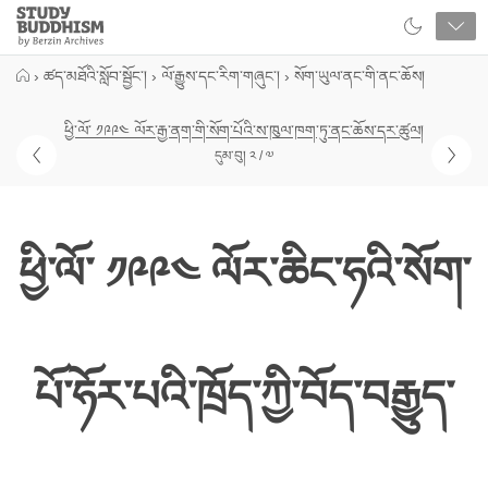
Close
Study
Buddhism
Home
›
ཚད་མཐོའི་སློབ་སྦྱོང་།
›
ལོ་རྒྱུས་དང་རིག་གཞུང་།
›
སོག་ཡུལ་ནང་གི་ནང་ཆོས།
ཕྱི་ལོ་ ༡༩༩༤ ལོར་རྒྱ་ནག་གི་སོག་པོའི་ས་ཁུལ་ཁག་ཏུ་ནང་ཆོས་དར་ཚུལ།
དུམ་བུ། ༢ / ༧
ཕྱི་ལོ་ ༡༩༩༤ ལོར་ཆིང་ཧའི་སོག་
པོ་ཧོར་པའི་ཁྲོད་ཀྱི་བོད་བརྒྱུད་