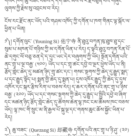
གསེར་ཁོག ཆུ་བཟང་བཅས་དེ་དག་ཚང་མས་སེ་ར་རྗེ་བཙུན་པའི་གཞུང་
ལུགས་ཀྱི་རྗེས་སུ་འབྲངས་བ་རེད།
ངོས་རང་རྫོང་ནང་ཡོད་པའི་གཤམ་འཁོད་ཀྱི་དགོན་པ་ཁག་གིནང་ལྟ་སྐོར་ལ་
ཕྱིན་པ་ཡིན།
༡༽། དགོན་ལུང་ (Youning Si) 佑宁寺 ནི་ཐུའུ་བཀྭན་ཁུ་ཐུཁ་ཐུ་དང་
སུམ་པ་མཁན་པོ་གཉིས་ཀྱི་མ་དགོན་ཡིན་པ་རེད། ད་ལྟའི་ཐུའུ་བཀྭན་རིན་པོ་
ཆེ་དགུང་ལོ་བཅུ་ཅན་དེ་ད་དུང་ཡང་དེར་བཞུགས་ཀྱི་ཡོད། སྔོན་དགོན་པའི་
ནང་གྲྭ་པ་ལྔ་བརྒྱ་ (༥༠༠) ཡོད་པ་དང་གྲྭ་ཚང་དབྱེ་བ་ལྔར་ཕྱེས་ཡོད་པ་ནི།
རྩོད་གླེང་ཆེད་དུ་མཚན་ཉིད་གྲྭ་ཚང་དང་། གསང་སྔགས་ཀྱི་ཆེད་དུ་རྒྱུད་སྨད་
པ་དང་རྒྱུད་སྟོད་པ། སྨན་གྱི་ཆེད་དུ་སྨན་པ། དུས་འཁོར་རྒྱུད་ཀྱི་ཆེད་དུ་དུས་
འཁོར་དང་སྐར་རྩིས་རིག་པ་བཅས་རེད། ད་ཆར་དགོན་པའི་ནང་གྲྭ་པ་ཉིས་
བརྒྱ་ (༢༠༠) ཡོད་པ་དང་གསང་སྔགས་ཀྱི་ཆེད་དུ་རྒྱུད་པ་སྤྱིའི་དབྱེ་བ་ཞིག་
དང་མཚན་ཉིད་རྩོད་གླེང་ཆེད་དུ་ཚོགས་ཆེན་ལྷ་ཁང་ངམ་ཚོམས་ཁང་བཅས་
ཡོད། ལྷ་ཁང་གི་སྲུང་མ་ནི་རྒྱལ་པོ་སྐུ་ལྔ་དང་གནས་ཆུང་ཆོས་སྐྱོང་ཡིན་པ་
རེད།
༢༽ ཆུ་བཟང་ (Quezang Si) 却藏寺 དགོན་པའི་ནང་གྲྭ་པ་ཉི་ཤུ་ (༢༠)