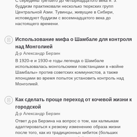
С середины третьего до четырнадцатого века н. э.
буддизм практиковали несколько тюркских групп
Центральной Азии. Тувинцы, живущие в Сибири,
исповедуют буддизм с восемнадцатого века до
настоящего времени.
Использование мифа о Шамбале для контроля
над Монголией
Д-р Александр Берзин
В 1920-е и 1930-е годы легенда о Шамбале
использовалась монгольскими повстанцами в «войне
Шамбалы» против советских коммунистов, а также
японцами во время попыток установить контроль над
Монголией.
Как сделать проще переход от кочевой жизни к
городской
Д-р Александр Берзин
Ответ д-ра Берзина на вопрос о том, как калмыкам
адаптироваться к резкому изменению образа жизни
после того, как из традиционных кибиток (больших