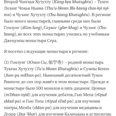
Второй Чангкья Хутухту (
lCang-kya khutughtu
) – Тукен
Лозанг Чокьи Ньима (
Thu’u-bkvan Blo-bzang chos-kyi nyi-
ma
) и Чузанг Хутухту (
Chu-bzang Khutughtu
). В регионе
было много монастырей, главными среди них были
Гонлунг (
dGon-lung
), Серког (
gSer-khog
) и Чузанг (
Chu-
bzang
), во всех этих монастырях учились по учебникам
Джецунпы монастыря Сера.
Я посетил следующие монастыри в регионе:
(1) Гонлунг (
Юнин Сы
, 佑宁寺) – родной монастырь
Тукена Хутухту (
Tu’u-bkvan Khutughtu
) и Сумпы Кенпо
(
Sum-pa mKhan-po
). Нынешний десятилетний Тукен
Ринпоче до сих пор живёт в этом монастыре. Прежде в
монастыре было 500 монахов и пять дацанов: Ценньи
(
mTshan-nyid
) для изучения дебатов, Гью Мепа (
rGyud
sMad-pa
) и Гью Топа (
rGyud sTod-pa
) для изучения
тантры, Менба (
sMan-pa
) для изучения медицины и
Дукор (
Dus-’khor
) для изучения Калачакры и астрологии.