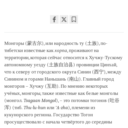
Share
Bookmark
on
facebook
Монгоры (蒙古尔), или народность ту (土族), по-
тибетски известные как
хорпа
, проживают на
территории, которая сейчас относится к Хучжу-Тускому
автономному уезду (土族自治县) провинции Цинхай,
что к северу от городского округа Синин (西宁), между
Синином и горами Наньшань (南山). Главный город
монгоров – Хучжу (互助). По мнению некоторых
учёных, монгоры, также известные как белые монголы
(монгол.
Tsagaan Mongol
), – это потомки тогонов (吐谷
浑) (тиб.
Thu-lu-hun
или
’A-zha
), племени из
кукунорского региона. Государство Тогон
просуществовало с начала четвёртого до середины