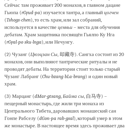
Сейчас там проживает 200 монахов, в главном дацане
Гьюпа (
rGyud-pa
) изучается тантра, а главный
цогчен
(
Tshogs-chen
), то есть храм, или зал собраний,
используется в качестве
ценньи
– места для обучения
дебатам. Храм защитника посвящён Гьялпо Ку Нга
(
rGyal-po sku-lnga
), или Нечунгу.
(2) Чузанг (
Цюэцзан Сы
, 却藏寺). Сангха состоит из 20
монахов, они выполняют тантрические ритуалы и не
проводят дебаты. На территории стоит только старый
Чузанг Лабранг (
Chu-bzang bLa-brang
) и один новый
храм.
(3) Марцанг (
dMar-gtsang
,
Байма сы
, 白马寺) –
пещерный монастырь, где жили три монаха из
Центрального Тибета, даровавших монашеский сан
Гонпе Рабселу (
dGon-pa rab-gsal
), который умер в этом
же монастыре. В настоящее время здесь проживает два