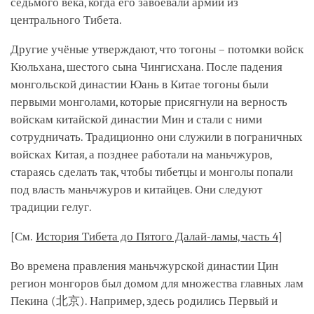
седьмого века, когда его завоевали армии из
центрального Тибета.
Другие учёные утверждают, что тогоны – потомки войск
Кюльхана, шестого сына Чингисхана. После падения
монгольской династии Юань в Китае тогоны были
первыми монголами, которые присягнули на верность
войскам китайской династии Мин и стали с ними
сотрудничать. Традиционно они служили в пограничных
войсках Китая, а позднее работали на маньчжуров,
стараясь сделать так, чтобы тибетцы и монголы попали
под власть маньчжуров и китайцев. Они следуют
традиции гелуг.
[См.
История Тибета до Пятого Далай-ламы, часть 4
]
Во времена правления маньчжурской династии Цин
регион монгоров был домом для множества главных лам
Пекина (北京). Например, здесь родились Первый и