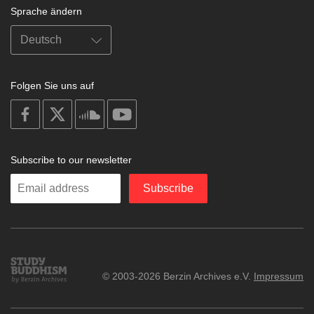
Sprache ändern
Folgen Sie uns auf
on
on
on
on
facebook
X
soundcloud
youtube
Subscribe to our newsletter
Enter
Subscribe
your
email
Study
© 2003-2026 Berzin Archives e.V.
Impressum
Buddhism
Home