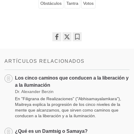
Obstáculos
Tantra
Votos
Share
Bookmark
on
facebook
ARTÍCULOS RELACIONADOS
Los cinco caminos que conducen a la liberación y
a la iluminación
Dr. Alexander Berzin
En "Filigrana de Realizaciones" ("Abhisamayalamkara"),
Maitreya explica la progresión de los cinco niveles de la
mente que alcanzamos, que sirven como caminos que
conducen a la liberación y a la iluminación.
¿Qué es un Damtsig o Samaya?