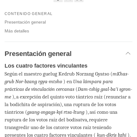
Share
Bookmark
on
CONTENIDO GENERAL
facebook
Presentación general
Más detalles
Presentación general
Los cuatro factores vinculantes
Según el maestro guelug Kedrub Norzang Gyatso (
mKhas-
grub Nor-bzang rgya-mtsho
) en
Una lámpara para
prácticas de vinculación cercanas
(
Dam-tshig gsal-ba’i sgron-
me
), a excepción del quinto voto tántrico raíz (renunciar a
la bodichita de aspiración), una ruptura de los votos
tántricos (
gsang-sngags-kyi rtsa-ltung
), así como una
ruptura de los votos raíz del bodisatva, requiere
transgredir uno de los catorce votos raíz teniendo
presentes los cuatro factores vinculantes (
kun-dkris bzhi
).