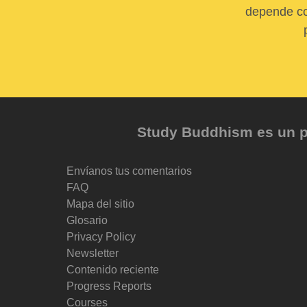
depende com
Study Buddhism es un pr
Envíanos tus comentarios
FAQ
Mapa del sitio
Glosario
Privacy Policy
Newsletter
Contenido reciente
Progress Reports
Courses