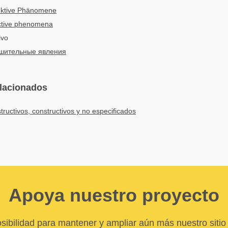
uktive Phänomene
ctive phenomena
ivo
шительные явления
elacionados
uctivos, constructivos y no especificados
Apoya nuestro proyecto
sibilidad para mantener y ampliar aún más nuestro sitio 