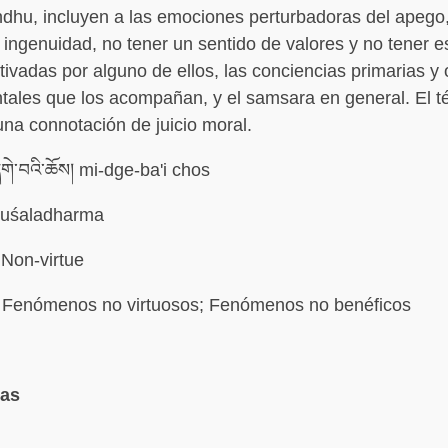
hu, incluyen a las emociones perturbadoras del apego,
la ingenuidad, no tener un sentido de valores y no tener e
ivadas por alguno de ellos, las conciencias primarias y 
tales que los acompañan, y el samsara en general. El t
una connotación de juicio moral.
གེ་བའི་ཆོས། mi-dge-ba'i chos
uśaladharma
Non-virtue
Fenómenos no virtuosos; Fenómenos no benéficos
mas