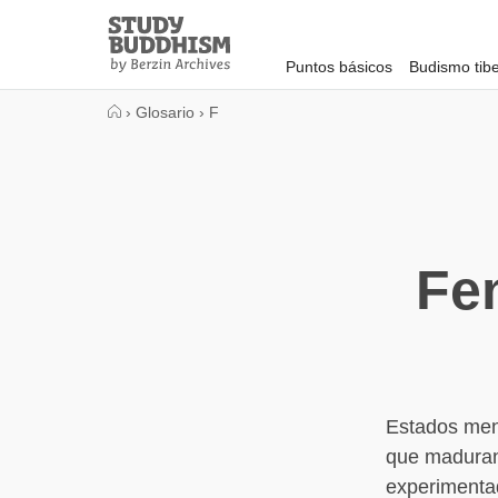
Close
Study
Buddhism
Puntos básicos
Budismo tib
Home
›
Glosario
›
F
Fe
Estados ment
que maduran 
experimenta