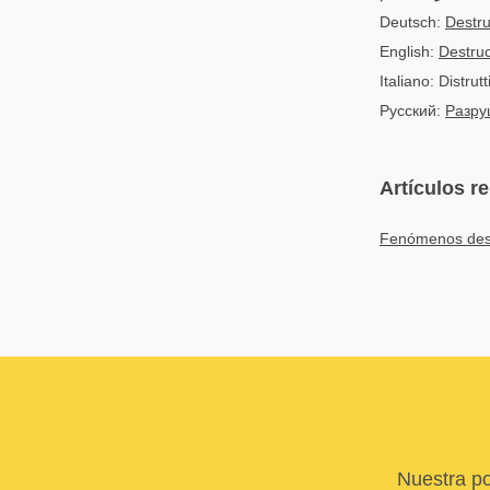
Deutsch:
Destr
English:
Destru
Italiano: Distrutt
Русский:
Разру
Artículos r
Fenómenos destr
Nuestra po