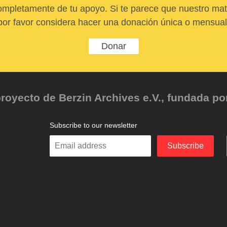
pletamente de tu apoyo. Si te parece que nuestro mater
por favor considera hacer una donación única o mensual
Donar
oyecto de Berzin Archives e.V., fundada por 
Subscribe to our newsletter
Enter
Subscribe
your
email