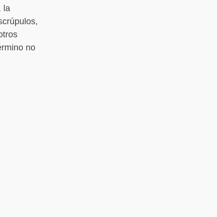
 la
scrúpulos,
otros
érmino no