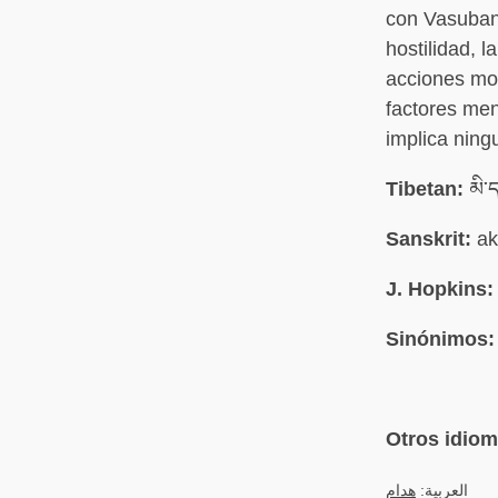
con Vasuband
hostilidad, 
acciones mot
factores men
implica ning
Tibetan:
མི་ད
Sanskrit:
ak
J. Hopkins:
Sinónimos:
Otros idio
العربية:
هدام