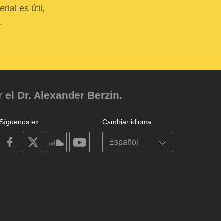
ial es útil,
.
el Dr. Alexander Berzin.
Síguenos en
Cambiar idioma
on
on
on
on
facebook
X
soundcloud
youtube