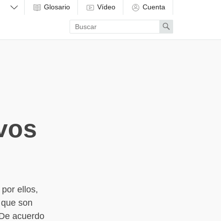
Glosario
Vídeo
Cuenta
Enter
Search
search
term
vos
por ellos,
, que son
 De acuerdo