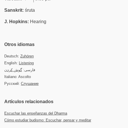
Sanskrit:
śruta
J. Hopkins:
Hearing
Otros idiomas
Deutsch:
Zuhören
English:
Listening
فارسی:
گوش کردن
Italiano: Ascolto
Русский:
Слушание
Artículos relacionados
Escuchar las enseñanzas del Dharma
Cómo estudiar budismo: Escuchar, pensar y meditar