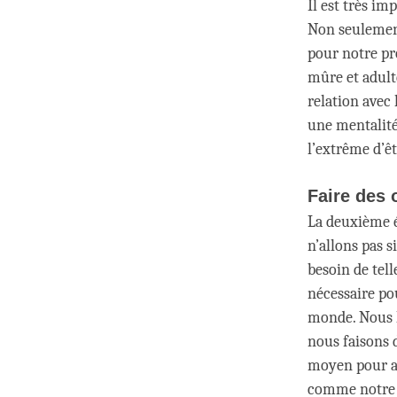
Il est très im
Non seulement
pour notre pr
mûre et adulte
relation avec
une mentalité
l’extrême d’êt
Faire des 
La deuxième é
n’allons pas 
besoin de tell
nécessaire pou
monde. Nous l
nous faisons 
moyen pour at
comme notre t