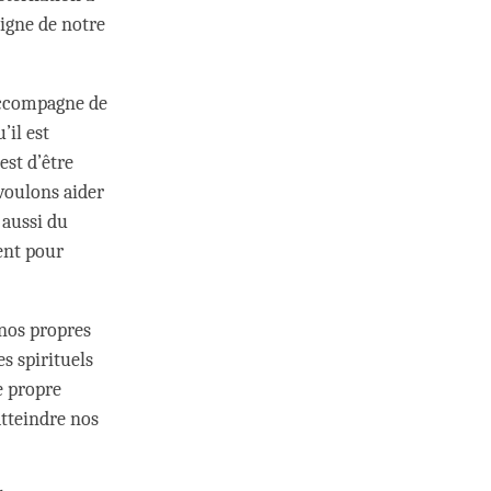
ligne de notre
’accompagne de
’il est
est d’être
voulons aider
 aussi du
ent pour
nos propres
s spirituels
e propre
atteindre nos