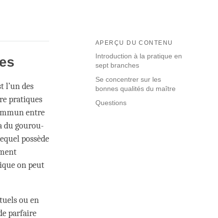
APERÇU DU CONTENU
Introduction à la pratique en
hes
sept branches
Se concentrer sur les
t l’un des
bonnes qualités du maître
re pratiques
Questions
 commun entre
ra du gourou-
lequel possède
ement
tique on peut
tuels ou en
de parfaire