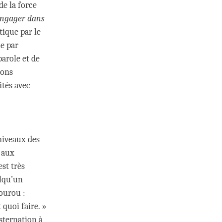
e la force
Engager dans
ique par le
ue par
parole et de
nons
ités avec
 niveaux des
s aux
est très
elqu’un
gourou :
 quoi faire. »
sternation à