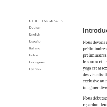
OTHER LANGUAGES
Deutsch
Introdu
English
Español
Nous devons r
Italiano
préliminaires
préliminaires
Polski
le soutra et l
Português
yoga est asse
Русский
des visualisat
exclusive au 
imaginer dive
Nous débutons
regardant leur