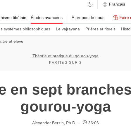
hisme tibétain
Études avancées
À propos de nous
Faire 
es systèmes philosophiques
Le vajrayana
Prières et rituels
Histo
aître et élève
Théorie et pratique du gourou-yoga
PARTIE 2 SUR 3
re en sept branches
gourou-yoga
Alexander Berzin, Ph.D.
36:06