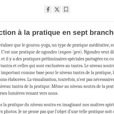
Share
Bookmark
on
facebook
ction à la pratique en sept branc
éaliser que le gourou-yoga, un type de pratique méditative, es
. C’est une pratique de ngondro (
sngon-‘gro
). Ngondro veut di
, et il y a des pratiques préliminaires spéciales partagées en
e tantra et celles qui sont exclusives au tantra. Le niveau sout
z important comme base pour le niveau tantra de la pratique, 
ions élaborées. La visualisation, toutefois, n’est pas nécessair
niveau tantra de la pratique. Même au niveau soutra de la pra
rses lumières venant vers nous.
 la pratique du niveau soutra en imaginant nos maîtres spiri
s photos. Je ne pense pas que l’objet d’une telle pratique soit 