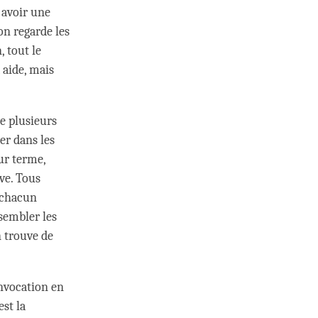
s avoir une
on regarde les
, tout le
 aide, mais
de plusieurs
ier dans les
eur terme,
ve. Tous
t chacun
sembler les
n trouve de
invocation en
est la