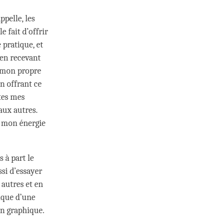
ppelle, les
e fait d’offrir
 pratique, et
 en recevant
s mon propre
en offrant ce
utes mes
aux autres.
te mon énergie
 à part le
ssi d’essayer
 autres et en
lique d’une
on graphique.