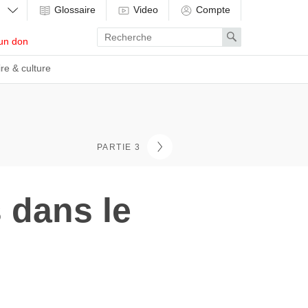
Glossaire
Video
Compte
Enter
Search
un don
search
term
ire & culture
PARTIE 3
 dans le