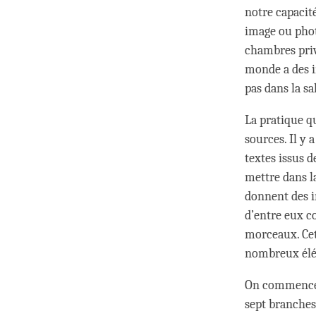
notre capacité
image ou phot
chambres privé
monde a des im
pas dans la sa
La pratique qu
sources. Il y 
textes issus d
mettre dans l
donnent des in
d’entre eux c
morceaux. Cet
nombreux élém
On commence p
sept branches,