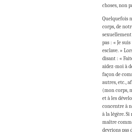
choses, non p
Quelquefois n
corps, de notr
sexuellement 
pas : « Je sui
esclave. » Lo
disant : « Fait
aidez-moi à d
façon de comm
autres, etc., 
(mon corps, m
et à les dével
concentre à no
à la légère. S
maître commen
devrions pas 