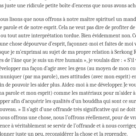
as juste une ridicule petite boîte d’encens que nous avons ach
ous lisons que nous offrons à notre maître spirituel un mand
e parole et de notre esprit. Cela ne veut pas dire de profiter d
ou tout autre interprétation tordue. Bien évidemment non. Ce
s une chose dépourvue d’esprit, façonnez-moi et faites de moi 
rsque je m’exprimai au sujet de ma propre relation à Serkong
es de l’âne que je suis un être humain », je voulais dire : « S’il 
évelopper ma façon d’agir avec les gens (au moyen de mon co
uniquer (par ma parole), mes attitudes (avec mon esprit) en
afin de pouvoir les aider plus. Aidez-moi à me développer. Je vou
a parole et mon esprit) comme les matériaux pour m’aider à l
opper afin d’acquérir les qualités d’un bouddha qui sont ce su
uveau. » Il s’agit d’une offrande très significative qui ne doit 
i nous offrons une chose, nous l’offrons réellement, pour de vr
ce à véritablement se servir de l’offrande et à nous corriger
donner juste un peu, reconsidérer la chose et la reprendre.