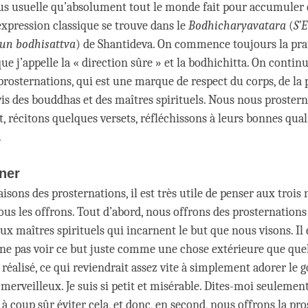
lus usuelle qu’absolument tout le monde fait pour accumuler d
expression classique se trouve dans le
Bodhicharyavatara
(
S’
’un bodhisattva
) de Shantideva. On commence toujours la prat
ue j’appelle la « direction sûre » et la bodhichitta. On contin
prosternations, qui est une marque de respect du corps, de la 
-vis des bouddhas et des maîtres spirituels. Nous nous proster
 récitons quelques versets, réfléchissons à leurs bonnes qual
.
ner
sons des prosternations, il est très utile de penser aux trois
nous les offrons. Tout d’abord, nous offrons des prosternation
x maîtres spirituels qui incarnent le but que nous visons. Il 
ne pas voir ce but juste comme une chose extérieure que qu
 réalisé, ce qui reviendrait assez vite à simplement adorer le 
 merveilleux. Je suis si petit et misérable. Dites-moi seulement
à coup sûr éviter cela, et donc, en second, nous offrons la pro