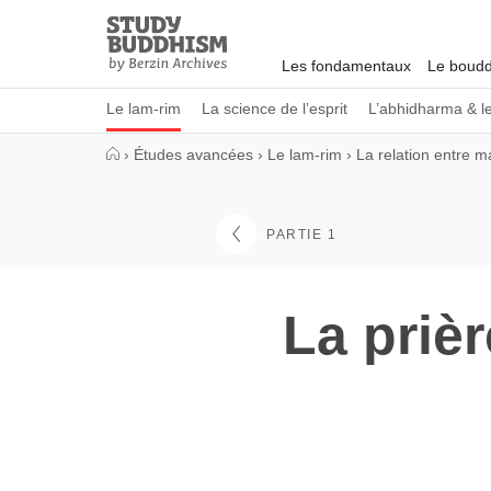
Close
Study
Buddhism
Les fondamentaux
Le boudd
Home
Le lam-rim
La science de l’esprit
L’abhidharma & l
›
Études avancées
›
Le lam-rim
›
La relation entre m
PARTIE 1
La priè