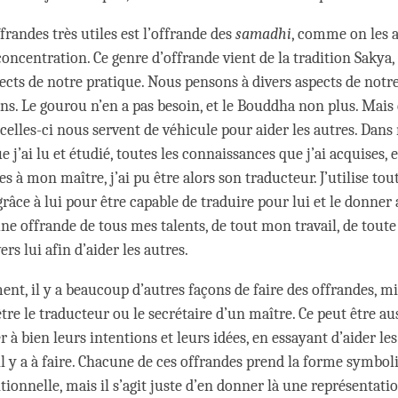
frandes très utiles est l’offrande des
samadhi
, comme on les a
oncentration. Ce genre d’offrande vient de la tradition Sakya, l
ects de notre pratique. Nous pensons à divers aspects de notre
ons. Le gourou n’en a pas besoin, et le Bouddha non plus. Mais
 celles-ci nous servent de véhicule pour aider les autres. Dan
ue j’ai lu et étudié, toutes les connaissances que j’ai acquises, 
s à mon maître, j’ai pu être alors son traducteur. J’utilise to
grâce à lui pour être capable de traduire pour lui et le donner 
 une offrande de tous mes talents, de tout mon travail, de tou
ers lui afin d’aider les autres.
t, il y a beaucoup d’autres façons de faire des offrandes, mis
être le traducteur ou le secrétaire d’un maître. Ce peut être au
 à bien leurs intentions et leurs idées, en essayant d’aider les
’il y a à faire. Chacune de ces offrandes prend la forme symbo
tionnelle, mais il s’agit juste d’en donner là une représentati