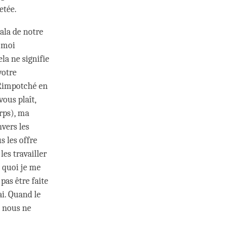
etée.
ala de notre
e moi
la ne signifie
votre
 Rimpotché en
vous plaît,
rps), ma
vers les
s les offre
es travailler
r quoi je me
pas être faite
ai. Quand le
, nous ne