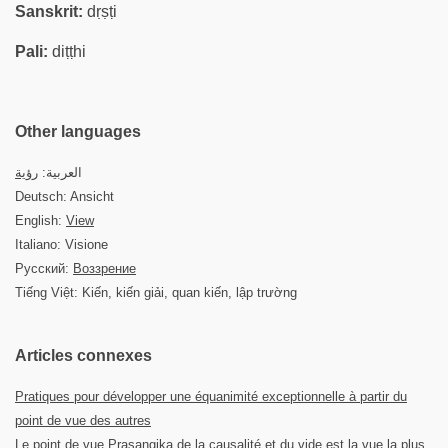
Sanskrit:
dṛṣṭi
Pali:
diṭṭhi
Other languages
العربية:
رؤية
Deutsch: Ansicht
English:
View
Italiano: Visione
Русский:
Воззрение
Tiếng Việt: Kiến, kiến giải, quan kiến, lập trường
Articles connexes
Pratiques pour développer une équanimité exceptionnelle à partir du
point de vue des autres
Le point de vue Prasangika de la causalité et du vide est la vue la plus