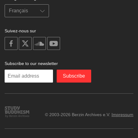
Suivez-nous sur
on
on
on
on
facebook
X
soundcloud
youtube
Subscribe to our newsletter
Enter
Subscribe
your
email
Study
© 2003-2026 Berzin Archives e.V.
Impressum
Buddhism
Home