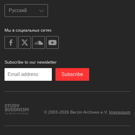
Мы в социальных сетях
on
on
on
on
facebook
X
soundcloud
youtube
Subscribe to our newsletter
Enter
Subscribe
your
email
Study
© 2003-2026 Berzin Archives e.V.
Impressum
Buddhism
Home