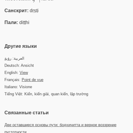
Санскрит:
dṛṣṭi
Пали:
diṭṭhi
Другие языки
العربية:
رؤية
Deutsch: Ansicht
English:
View
Français:
Point de vue
Italiano: Visione
Tiếng Việt: Kiến, kiến giải, quan kiến, lập trường
Связанные статьи
Две оставшиеся основы пути: бодхичитта и верное воззрение
пустотности