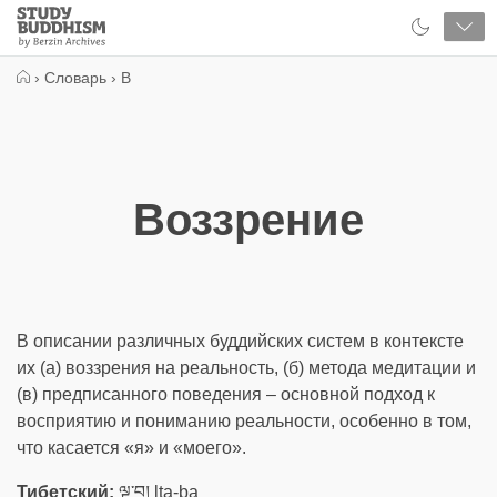
Close
Study
Buddhism
Home
›
Словарь
›
В
Воззрение
В описании различных буддийских систем в контексте
их (а) воззрения на реальность, (б) метода медитации и
(в) предписанного поведения – основной подход к
восприятию и пониманию реальности, особенно в том,
что касается «я» и «моего».
Тибетский:
ལྟ་བ། lta-ba