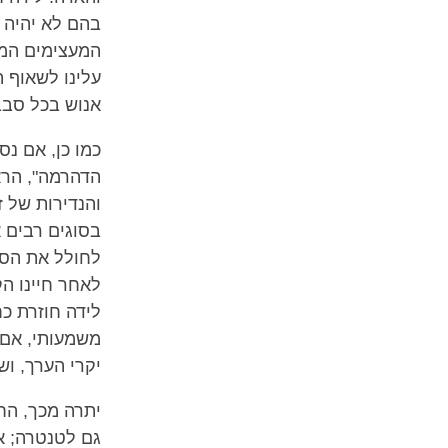
בהם לא יהיה ל
המעצימים המע
עלינו לשאוף 
אנוש בכל סבב
כמו כן, אם נס
הדהרמה", הרא
והנדירות של 
בסוגים רבים א
לחולל את הסי
לאחר חיינו ה
לידה חוזרת כח
משמעותי, אם כ
יקרי הערך, ו
יתרה מכך, הח
גם לטנטרה; א