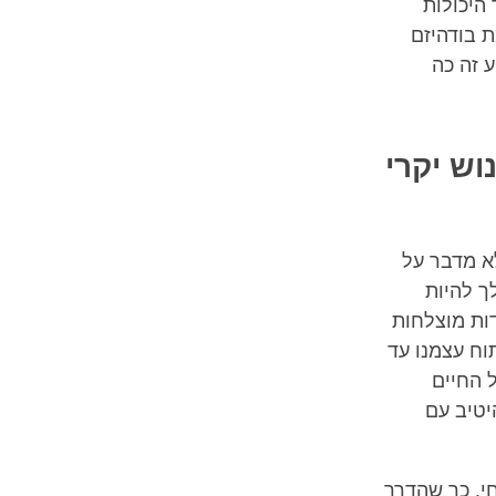
היכולות
 בודהיזם
ע זה כה
וש יקרי
א מדבר על
ך להיות
דות מוצלחות
וח עצמנו עד
 החיים
יטיב עם
י. כך שהדרך