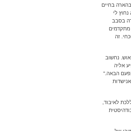
בהארה בחיים
נחוץ לי
רה בסבב
י מתקדמים
חי. זה
אוש. נחשוב
ע אליה
בפעם הבאה."
אנישדות
לכת לאיבוד,
בודהיסטית