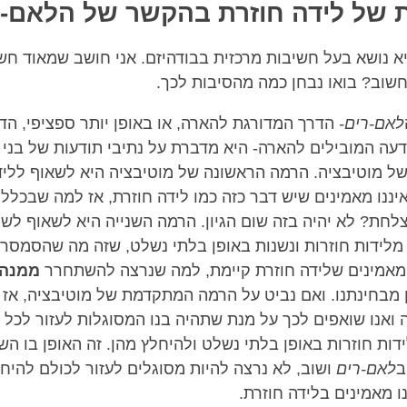
facebook
 של לידה חוזרת בהקשר של הלאם-ר
יא נושא בעל חשיבות מרכזית בבודהיזם. אני חושב שמאוד חש
חשוב? בואו נבחן כמה מהסיבות לכך.
לאם-רים-
הדרך המדורגת להארה, או באופן יותר ספציפי, הד
דעה המובילים להארה- היא מדברת על נתיבי תודעות של בני 
ל מוטיבציה. הרמה הראשונה של מוטיבציה היא לשאוף לליד
יננו מאמינים שיש דבר כזה כמו לידה חוזרת, אז למה שבכלל
צלחת? לא יהיה בזה שום הגיון. הרמה השנייה היא לשאוף לש
לידות חוזרות ונשנות באופן בלתי נשלט, שזה מה שהסמסרה 
ו מאמינים שלידה חוזרת קיימת, למה שנרצה להשתחרר
ממנה
ן מבחינתנו. ואם נביט על הרמה המתקדמת של מוטיבציה, אז 
 ואנו שואפים לכך על מנת שתהיה בנו המסוגלות לעזור לכל 
דות חוזרות באופן בלתי נשלט ולהיחלץ מהן. זה האופן בו ה
ב
לאם-רים
ושוב, לא נרצה להיות מסוגלים לעזור לכולם להיח
ו מאמינים בלידה חוזרת.