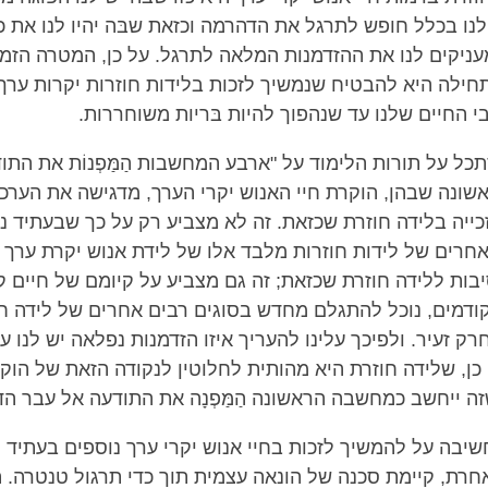
נו בכלל חופש לתרגל את הדהרמה וכזאת שבּה יהיו לנו את כ
ניקים לנו את ההזדמנות המלאה לתרגל. על כן, המטרה הזמ
תחילה היא להבטיח שנמשיך לזכות בלידות חוזרות יקרות ערך 
י החיים שלנו עד שנהפוך להיות בּריות משוחררות.
תכל על תורות הלימוד על "ארבע המחשבות הַמַּפְנוֹת את הת
שונה שבהן, הוקרת חיי האנוש יקרי הערך, מדגישה את הערכ
זכייה בלידה חוזרת שכזאת. זה לא מצביע רק על כך שבעתיד נ
חרים של לידות חוזרות מלבד אלו של לידת אנוש יקרת ערך ו
בות ללידה חוזרת שכזאת; זה גם מצביע על קיומם של חיים ק
קודמים, נוכל להתגלם מחדש בסוגים רבים אחרים של לידה ח
רק זעיר. ולפיכך עלינו להעריך איזו הזדמנות נפלאה יש לנו עכ
ן, שלידה חוזרת היא מהותית לחלוטין לנקודה הזאת של הוקר
שזה ייחשב כמחשבה הראשונה הַמַּפְנָה את התודעה אל עבר ה
שיבה על להמשיך לזכות בחיי אנוש יקרי ערך נוספים בעתיד 
חרת, קיימת סכנה של הונאה עצמית תוך כדי תרגול טנטרה.