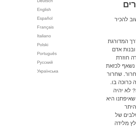
Deutsch
ים
English
Español
וב להכיר
Français
Italiano
רך המדורגת
Polski
ובנות אדם
Português
ה חוזרת
Русский
 נשאף לכזאת
Українська
חרור. שחרור
כרוכה בו.
? לא יהיה
שאיפתנו היא
היתר
שלבים של
לץ מלידה