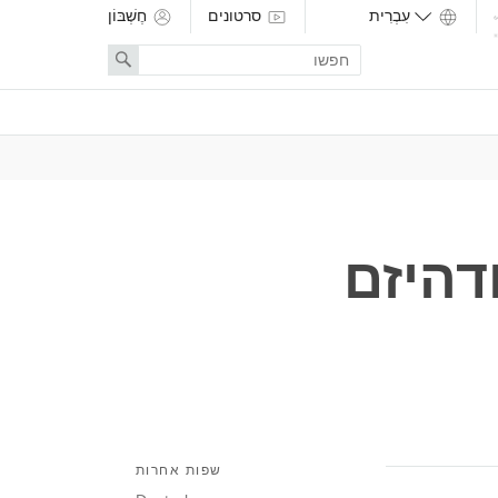
סרטונים
חֶשְׁבּוֹן
Enter
Search
search
term
דהיזם
שפות אחרות