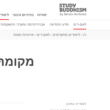
Study
Clos
Buddhism
יסודות
בודהיזם טיבטי
לימוד
Home
לאם-רים
מדע התודעה
אבהידהרמה ומערכי ההשקפות ה
›
לימודים מתקדמים
›
לאם-רים
›
אירעיות ומוות
מקומהּ
לצפייה בתוכן