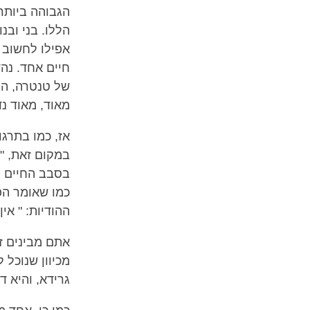
הגבוהה ביותר
הללו. בני ובנ
אפילו לחשוב 
חיים אחד. נהד
של טנטרה, הס
מאוד, מאוד נד
אז, כמו בתרגו
במקום זאת, "
בסבב החיים ה
כמו שאומר הפ
ההודיות: " א
אתם מבינים ז
מכיוון שנוכל 
גרידא, והיא ד