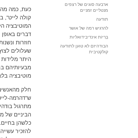
ארבעה סוגים של רצפים
כעת, כמה מהמ
מנטליים זמניים
קולה לייט", 
תודעה
המוטיבציה הל
להרגיש רמה של אושר
דברים באופן 
בְּרִיּוֹת אינדיבידואליות
חוזרות ונשנו
הבודהיזם לא טוען לתודעה
שעלולים לצוץ
קולקטיבית
היתר מלידות 
מבעיותיהם בח
מוטיבציה ב
לא
חלק מהאנשים,
ש"דהרמה-לייט"
מתרגול בודהי
הביניים של מו
כלשהן בחיים.
להזכיר עשייה