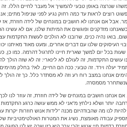
משהו שנרצה באופן טבעי להמשיך אל מעבר לחיים הללו. זה 
שוט רוצים לראות עד כמה רחוק נגיע לפני שניפול מתים; אנח
מר. אבל אם אנחנו לא חושבים במונחים של לידה חוזרת, אז 
כשאנחנו מזדקנים ופוגשים את המיתות שלנו, אם לא עשינו 
שום, בואו נהיה כנים, שרובנו לא הולכים לעשות התקדמות ע
יבוי העיסוקים שלנו עם דברים אחרים, ומעט מאוד מאיתנו יכו
שעות בכל יום למשך שארית חיינו לתרגול דהרמה. כמו כן, כש
ו עושים התקדמות, זה לעולם לא לינארי: זה לא שזה הולך ל
תמיד יעלה וירד. זה טבעי; ככה הם החיים, לא? בחלק מהימים 
ימים אנחנו במצב רוח רע וזה לא מסתדר כלל. כך זה הולך ל
שנשתחרר מסמסרה.
 אם אנחנו חושבים במונחים של לידה חוזרת, זה עוזר לנו לכך
בה יותר ושלא נילחץ מ"אני לא ממש עושה כרגע התקדמות א
להיות לנו מה שהבודהיזם מכנה "לידות אנוש חוזרות יקרות ער
ספיק עבודה מאומצת, נשיג את המטרות האולטימטיביות שלנ
וזרת בדמות חיי אנוש יקרי ערך היא כזו שבּה יש לנו הפוגה 