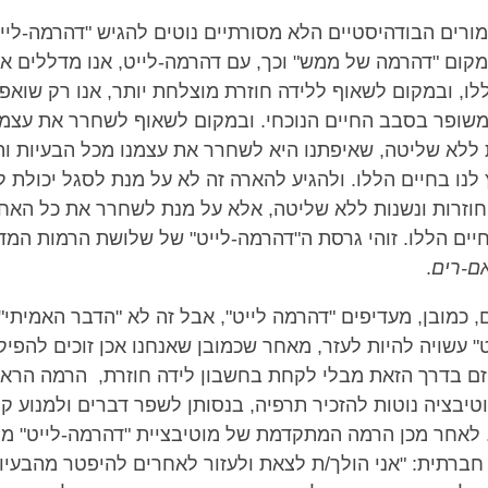
ורים הבודהיסטיים הלא מסורתיים נוטים להגיש "דהרמה-לייט
במקום "דהרמה של ממש" וכך, עם דהרמה-לייט, אנו מדללים א
לו, ובמקום לשאוף ללידה חוזרת מוצלחת יותר, אנו רק שואפ
משופר בסבב החיים הנוכחי. ובמקום לשאוף לשחרר את עצמנ
ת ללא שליטה, שאיפתנו היא לשחרר את עצמנו מכל הבעיות ו
 לנו בחיים הללו. ולהגיע להארה זה לא על מנת לסגל יכולת 
חוזרות ונשנות ללא שליטה, אלא על מנת לשחרר את כל האח
יים הללו. זוהי גרסת ה"דהרמה-לייט" של שלושת הרמות המד
ם-רים
.
 כמובן, מעדיפים "דהרמה לייט", אבל זה לא "הדבר האמיתי".
 עשויה להיות לעזר, מאחר שכמובן שאנחנו אכן זוכים להפיק
זם בדרך הזאת מבלי לקחת בחשבון לידה חוזרת, הרמה הראש
טיבציה נוטות להזכיר תרפיה, בנסותן לשפר דברים ולמנוע קי
 לאחר מכן הרמה המתקדמת של מוטיבציית "דהרמה-לייט" מ
 חברתית: "אני הולך/ת לצאת ולעזור לאחרים להיפטר מהבעי