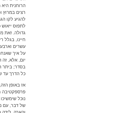
הרוחנית היא 
רצים במרוץ ופ
להגיע לקו הג
לתפוס ייאוש 
גדולה. זאת מ
חיינו, בגלל ר
עשרים וארבע 
על איך שאנחנ
יום, אלא, זה 
בסדר; ביתר ה
כל הדרך עד 
אז באופן הזה,
פרספקטיבה רח
נוכל שימשיכו 
של דבר, עם מ
והארה. לידה ח