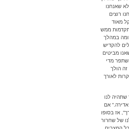
לא שאנחנו
נו רוצים
קל מאוד
התקדמות ממש
צומה במהלך
לים להקדיש
אנו מביטים
השתפר מדי
זה הולך
קרות לאורך
 שתהיה לנו
דירה." אם
ך", אז בסופו
ו של שחרור
מכל המצבים