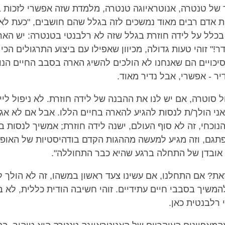
 של טנטרה, אנוטראיוגה טנטרה, מלמדת שזה אפשרי לזכות 
ות אדם רבים מאוד נמשכים לזה בגלל שהם חושבים, "כעת לא 
בכלל על לידה חוזרת בגלל שזה לא רלבנטי בטנטרה: יש הא
ר!" זוהי טעות גדולה, מכיוון שאפילו עם ביצוע התרגולים הכ
יכויים הם שאנחנו לא הולכים להשיג הארה בסבב החיים הנוכ
יר - אפשרי, אבל נדיר מאוד.
ל סוטרה, אם יש לנו את ההבנה של לידה חוזרת. לא ניפול ליי
אני הולך/ת לנסות להגיע להארה בחיים הללו. אבל אם לא אגי
נוכחי, זה לא סוף העולם, ישנה לידה חוזרת; אמשיך לנסות 
תגם, וזה מגיע למעשה מההגות הקדם בודהיסטיות של האופ
ין אובדן של התחלה ברגע שהיא כבר התחוללה".
את? אם התחלנו, אם עשינו צעד ראשון במשהו, זה לא הולך ל
להמשיך בסבבי חיים עתידיים. זוהי חשיבה הודית כללית, לא 
י רלבנטית כאן.