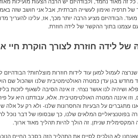
כל זה מאוד נחמד, ולבודהיזם יש הרבה הצעות מועילות מאוד 
 של תרפיה ואימון לעשייה חברתית, אבל אני חושב שזה באמת
מועד. הבודהיזם מציע הרבה יותר מכך, אז, עלינו להעריך מדו
ם עצמנו בתוך ההקשר של לידה חוזרת.
 של לידה חוזרת לצורך הוקרת חיי אנ
שנרצה לעמול למען עוד לידות חוזרות מוצלחות? הבודהיזם ל
ד מחדש בגן עדן כמטרה האולטימטיבית שלנו ושהכול שם הול
א ושיהיה לנו אושר נצחי. זו אינה הסיבה לשאוף לזכות בלי
, וזו איננה המטרה האולטימטיבית. אלא, עבודתנו היא על פית
נו מתגברים על הבעיות והחסרונות שלנו- ולא רק על אלה של
רה בפוטנציאליים המלאים שלנו, כך שבסופו של דבר נוכל לה
דָּה המקסימלית שניתן. זה הולך להיות תהליך מאוד ארוך.
שאנחנו לא הולכים לסיים את התהליך הזה בסבב החיים הנוכח