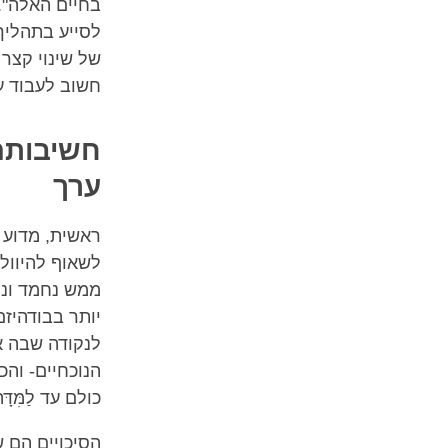
בחיים האלה". 
לסייע בתהליך
של שינוי קצר 
חשוב לעבוד ע
חשיבותהּ
ערך
ראשית, מדוע 
לשאוף להיוול
ממש נחמד ונפל
יותר בבודהיזם
לנקודה שבה א
הנוכחיים- והכ
כולם עד לַמִּ
הסיכויים הם 