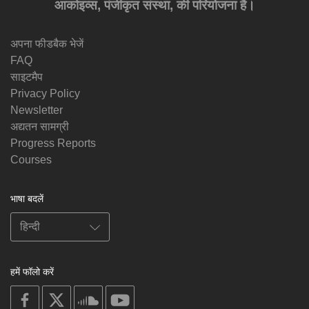
आर्काइव्स, पंजीकृत संस्था, की परियोजना है।
अपना फीडबैक भेजें
FAQ
साइटमैप
Privacy Policy
Newsletter
अद्यतन सामग्री
Progress Reports
Courses
भाषा बदलें
हमें फॉलो करें
on
on
on
on
facebook
X
soundcloud
youtube