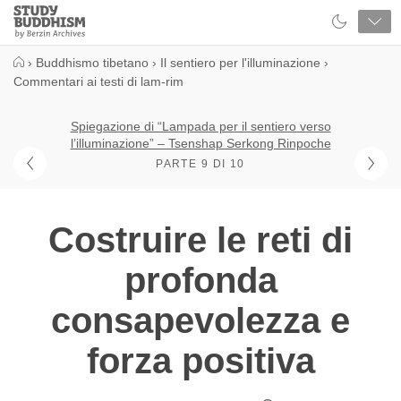
Close
Study
Buddhism
Home
›
Buddhismo tibetano
›
Il sentiero per l'illuminazione
›
Commentari ai testi di lam-rim
Spiegazione di “Lampada per il sentiero verso
l’illuminazione” – Tsenshap Serkong Rinpoche
PARTE 9 DI 10
Costruire le reti di
profonda
consapevolezza e
forza positiva