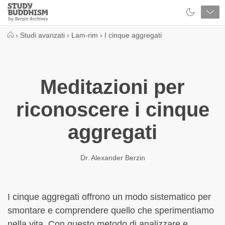
Close
Study
Buddhism
Home
›
Studi avanzati
›
Lam-rim
›
I cinque aggregati
Meditazioni per
riconoscere i cinque
aggregati
Dr. Alexander Berzin
I cinque aggregati offrono un modo sistematico per
smontare e comprendere quello che sperimentiamo
nella vita. Con questo metodo di analizzare e