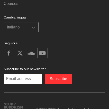
Courses
Cambia lingua
Seguici su
on
on
on
on
facebook
X
soundcloud
youtube
Subscribe to our newsletter
Enter
Subscribe
your
email
Study