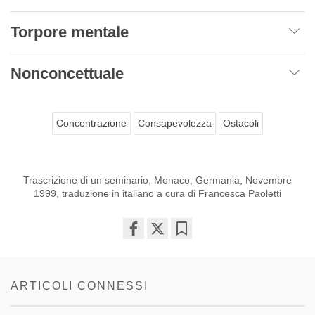
Torpore mentale
Nonconcettuale
Concentrazione
Consapevolezza
Ostacoli
Trascrizione di un seminario, Monaco, Germania, Novembre
1999, traduzione in italiano a cura di Francesca Paoletti
Share
Bookmark
on
facebook
ARTICOLI CONNESSI