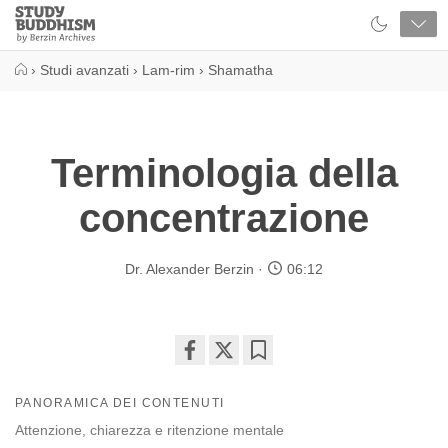
Close
Study
Buddhism
Home
›
Studi avanzati
›
Lam-rim
›
Shamatha
Terminologia della
concentrazione
Dr. Alexander Berzin
06:12
Share
Bookmark
on
PANORAMICA DEI CONTENUTI
facebook
Attenzione, chiarezza e ritenzione mentale