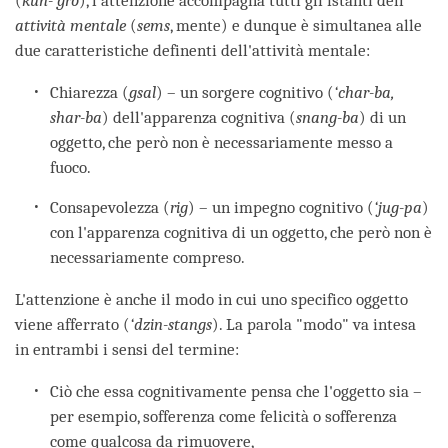
(
kun-‘gro
), l'attenzione accompagna tutti gli istanti dell'
attività mentale
(
sems
, mente) e dunque è simultanea alle
due caratteristiche definenti dell'attività mentale:
Chiarezza (
gsal
) – un sorgere cognitivo (
‘char-ba,
shar-ba
) dell'apparenza cognitiva (
snang-ba
) di un
oggetto, che però non è necessariamente messo a
fuoco.
Consapevolezza (
rig
) – un impegno cognitivo (
‘jug-pa
)
con l'apparenza cognitiva di un oggetto, che però non è
necessariamente compreso.
L'attenzione è anche il modo in cui uno specifico oggetto
viene afferrato (
‘dzin-stangs
). La parola "modo" va intesa
in entrambi i sensi del termine:
Ciò che essa cognitivamente pensa che l'oggetto sia –
per esempio, sofferenza come felicità o sofferenza
come qualcosa da rimuovere,