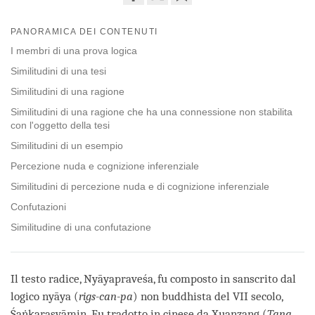
Share
Bookmark
on
PANORAMICA DEI CONTENUTI
facebook
I membri di una prova logica
Similitudini di una tesi
Similitudini di una ragione
Similitudini di una ragione che ha una connessione non stabilita
con l'oggetto della tesi
Similitudini di un esempio
Percezione nuda e cognizione inferenziale
Similitudini di percezione nuda e di cognizione inferenziale
Confutazioni
Similitudine di una confutazione
Il testo radice, Nyāyapraveśa, fu composto in sanscrito dal
logico nyāya (
rigs-can-pa
) non buddhista del VII secolo,
Śaṅkarasvāmin. Fu tradotto in cinese da Xuanzang (
Tang