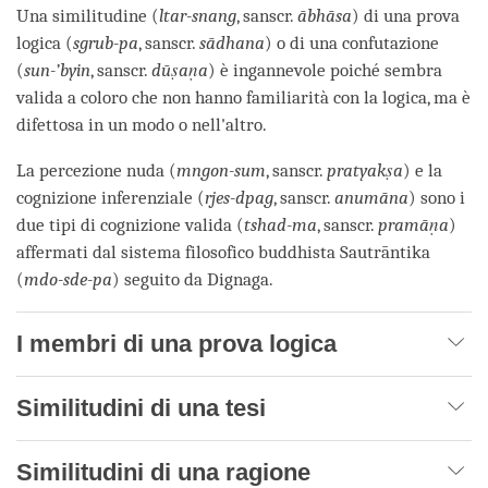
Una similitudine (
ltar-snang
, sanscr.
ābhāsa
) di una prova
logica (
sgrub-pa
, sanscr.
sādhana
) o di una confutazione
(
sun-’byin
, sanscr.
dūṣaṇa
) è ingannevole poiché sembra
valida a coloro che non hanno familiarità con la logica, ma è
difettosa in un modo o nell'altro.
La percezione nuda (
mngon-sum
, sanscr.
pratyakṣa
) e la
cognizione inferenziale (
rjes-dpag
, sanscr.
anumāna
) sono i
due tipi di cognizione valida (
tshad-ma
, sanscr.
pramāṇa
)
affermati dal sistema filosofico buddhista Sautrāntika
(
mdo-sde-pa
) seguito da Dignaga.
I membri di una prova logica
Similitudini di una tesi
Similitudini di una ragione