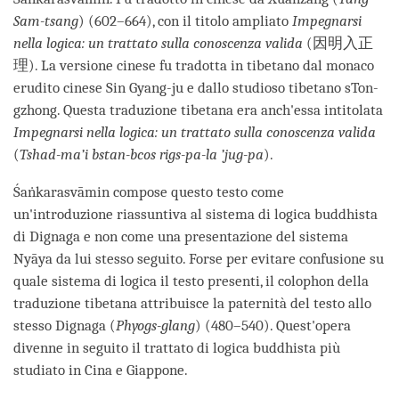
Sam-tsang
) (602–664), con il titolo ampliato
Impegnarsi
nella logica: un trattato sulla conoscenza valida
(因明入正
理). La versione cinese fu tradotta in tibetano dal monaco
erudito cinese Sin Gyang-ju e dallo studioso tibetano sTon-
gzhong. Questa traduzione tibetana era anch'essa intitolata
Impegnarsi nella logica: un trattato sulla conoscenza valida
(
Tshad-ma’i bstan-bcos rigs-pa-la ’jug-pa
).
Śaṅkarasvāmin compose questo testo come
un'introduzione riassuntiva al sistema di logica buddhista
di Dignaga e non come una presentazione del sistema
Nyāya da lui stesso seguito. Forse per evitare confusione su
quale sistema di logica il testo presenti, il colophon della
traduzione tibetana attribuisce la paternità del testo allo
stesso Dignaga (
Phyogs-glang
) (480–540). Quest'opera
divenne in seguito il trattato di logica buddhista più
studiato in Cina e Giappone.