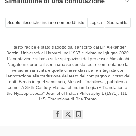
Similitudine di una confutazione
Scuole filosofiche indiane non buddhiste
Logica
Sautrantika
Il testo radice è stato tradotto dal sanscrito dal Dr. Alexander
Berzin, Università di Harvard, nel 1967 e rivisto nel giugno 2020.
L'annotazione si basa sulle spiegazioni del professor Masatoshi
Nagatomi durante il seminario su questo testo, confrontando la
versione sanscrita e quella cinese classica, e integrata con
l'annotazione alla traduzione del testo del compagno di corso del
dott. Berzin in quel seminario, Musashi Tachikawa, pubblicata
come "A Sixth-Century Manual of Indian Logic (A Translation of
the Nyāyapraveśa)" Journal of Indian Philosophy 1 (1971), 111–
145. Traduzione di Rita Trento.
Share
Bookmark
on
facebook