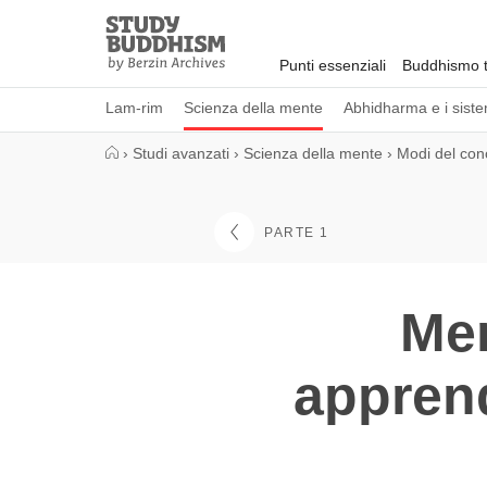
Close
Study
Buddhism
Punti essenziali
Buddhismo t
Home
Lam-rim
Scienza della mente
Abhidharma e i sistem
›
Studi avanzati
›
Scienza della mente
›
Modi del con
PARTE 1
Men
appren