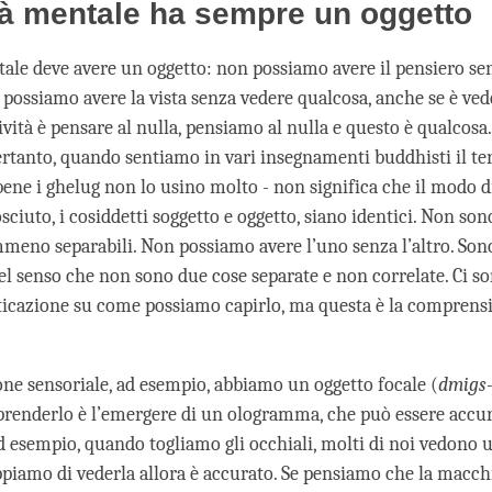
ità mentale ha sempre un oggetto
ntale deve avere un oggetto: non possiamo avere il pensiero s
possiamo avere la vista senza vedere qualcosa, anche se è vede
ività è pensare al nulla, pensiamo al nulla e questo è qualcosa
ertanto, quando sentiamo in vari insegnamenti buddhisti il t
bbene i ghelug non lo usino molto - non significa che il modo 
sciuto, i cosiddetti soggetto e oggetto, siano identici. Non son
eno separabili. Non possiamo avere l’uno senza l’altro. Sono
nel senso che non sono due cose separate e non correlate. Ci s
fisticazione su come possiamo capirlo, ma questa è la comprens
one sensoriale, ad esempio, abbiamo un oggetto focale (
dmigs-
enderlo è l’emergere di un ologramma, che può essere accur
d esempio, quando togliamo gli occhiali, molti di noi vedono
appiamo di vederla allora è accurato. Se pensiamo che la macchi