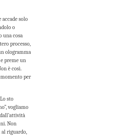
e accade solo
andolo o
 o una cosa
ntero processo,
e un ologramma
o e preme un
on è così.
de momento per
Lo sto
no”, vogliamo
all’attività
oni. Non
 al riguardo,