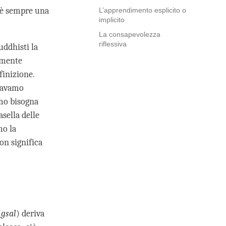
C’è sempre una
L’apprendimento esplicito o
implicito
La consapevolezza
riflessiva
uddhisti la
amente
efinizione.
stavamo
smo bisogna
asella delle
mo la
on significa
(
gsal
) deriva