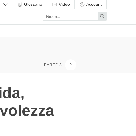
Glossario
Video
Account
Enter
Search
search
term
PARTE 3
ida,
volezza