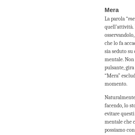
Mera
La parola “
me
quell’attività
osservandolo,
che lo fa acca
sia seduto su
mentale. Non 
pulsante, gira
“Mera” esclud
momento.
Naturalmente,
facendo, lo s
evitare questi
mentale che c
possiamo cont