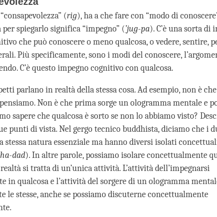
evolezza
, “consapevolezza” (
rig
), ha a che fare con “modo di conoscere”
 per spiegarlo significa “impegno” (
’jug-pa
). C’è una sorta di
itivo che può conoscere o meno qualcosa, o vedere, sentire, pe
erali. Più specificamente, sono i modi del conoscere, l’argome
endo. C’è questo impegno cognitivo con qualcosa.
etti parlano in realtà della stessa cosa. Ad esempio, non è ch
o pensiamo. Non è che prima sorge un ologramma mentale e po
 sapere che qualcosa è sorto se non lo abbiamo visto? Descr
ue punti di vista. Nel gergo tecnico buddhista, diciamo che i d
a stessa natura essenziale ma hanno diversi isolati concettual
tha-dad
). In altre parole, possiamo isolare concettualmente q
realtà si tratta di un’unica attività. L’attività dell’impegnarsi
e in qualcosa e l’attività del sorgere di un ologramma menta
e le stesse, anche se possiamo discuterne concettualmente
nte.