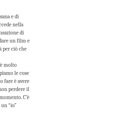
sana e di
ccede nella
nsazione di
dare un film e
à per ciò che
 è molto
ppiamo le cose
o fare è avere
non perdere il
i momento. C’è
 un “io”