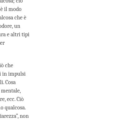
alcosa; ciò
 è il modo
lcosa che è
odore, un
a e altri tipi
er
iò che
i in impulsi
i. Cosa
 mentale,
e, ecc. Ciò
o qualcosa.
hiarezza”, non