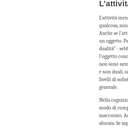
L’attiv
L’attività me
qualcosa, non 
Anche se l’att
un oggetto. P
dualità” - se
l’oggetto cono
non sono nemm
e non duali, 
livelli di so
generale.
Nella cognizi
modo di compr
inaccurato. A
sfocata. Se s