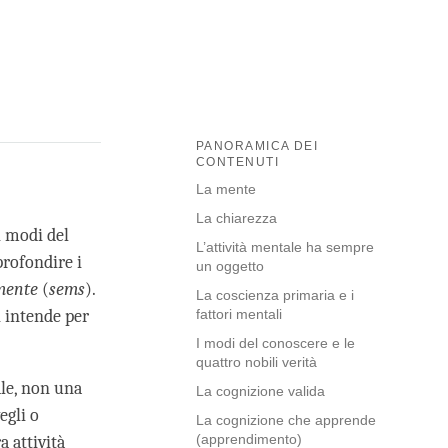
PANORAMICA DEI
CONTENUTI
La mente
La chiarezza
i modi del
L’attività mentale ha sempre
profondire i
un oggetto
mente
(
sems
).
La coscienza primaria e i
 intende per
fattori mentali
I modi del conoscere e le
quattro nobili verità
ale, non una
La cognizione valida
egli o
La cognizione che apprende
(apprendimento)
 attività