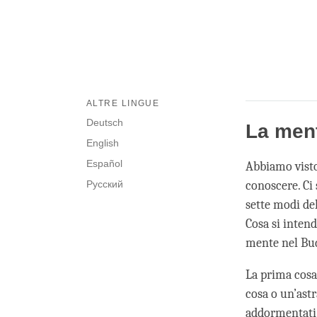
ALTRE LINGUE
Deutsch
La men
English
Español
Abbiamo visto
Русский
conoscere. Ci
sette modi de
Cosa si inten
mente nel Bu
La prima cosa
cosa o un’ast
addormentati 