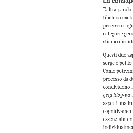
La consap
L’altra parola
tibetana usata
processo cogn
categorie gen
stiamo discut
Questi due asp
sorge e poi l
Come potremmo
processo da d
condividono l
gcig ldog-pa 
aspetti, ma in 
cognitivament
essenzialment
individualme