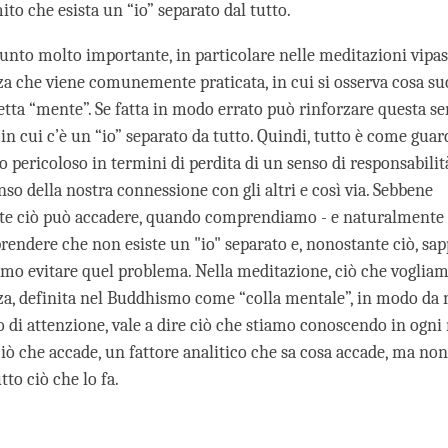
to che esista un “io” separato dal tutto.
unto molto importante, in particolare nelle meditazioni vipas
a che viene comunemente praticata, in cui si osserva cosa su
etta “mente”. Se fatta in modo errato può rinforzare questa se
in cui c’è un “io” separato da tutto. Quindi, tutto è come guar
 pericoloso in termini di perdita di un senso di responsabilit
nso della nostra connessione con gli altri e così via. Sebbene
te ciò può accadere, quando comprendiamo - e naturalmente
prendere che non esiste un "io" separato e, nonostante ciò, sa
iamo evitare quel problema. Nella meditazione, ciò che vogliam
a, definita nel Buddhismo come “colla mentale”, in modo da 
o di attenzione, vale a dire ciò che stiamo conoscendo in ogn
iò che accade, un fattore analitico che sa cosa accade, ma non
tto ciò che lo fa.