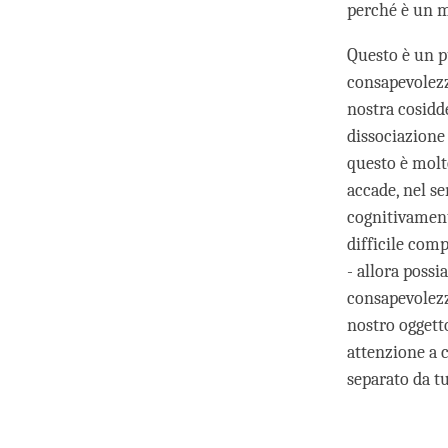
perché è un mi
Questo è un p
consapevolezz
nostra cosidd
dissociazione 
questo è molto
accade, nel se
cognitivamen
difficile com
- allora poss
consapevolezz
nostro oggett
attenzione a c
separato da tu