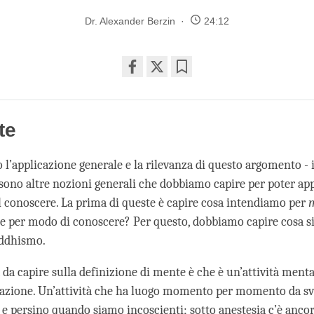
Dr. Alexander Berzin
24:12
Share
Bookmark
on
facebook
te
 l’applicazione generale e la rilevanza di questo argomento - 
 sono altre nozioni generali che dobbiamo capire per poter ap
l conoscere. La prima di queste è capire cosa intendiamo per
de per modo di conoscere? Per questo, dobbiamo capire cosa si
ddhismo.
 da capire sulla definizione di mente è che è un’attività ment
razione. Un’attività che ha luogo momento per momento da sv
e persino quando siamo incoscienti; sotto anestesia c’è ancora