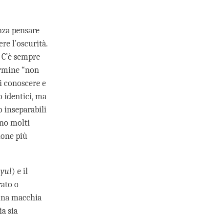
enza pensare
re l’oscurità.
. C’è sempre
ermine “non
di conoscere e
o identici, ma
 inseparabili
ono molti
ione più
yul
) e il
ato o
 una macchia
a sia