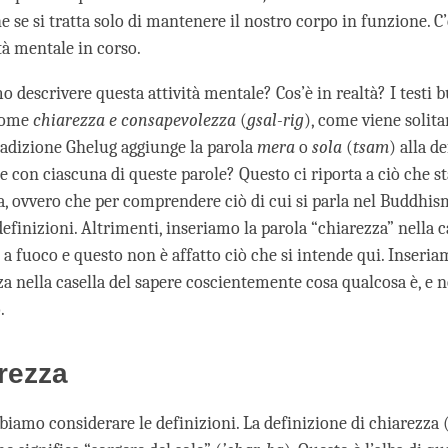
e se si tratta solo di mantenere il nostro corpo in funzione. 
ità mentale in corso.
descrivere questa attività mentale? Cos’è in realtà? I testi b
come
chiarezza e consapevolezza
(
gsal-rig
), come viene solit
tradizione Ghelug aggiunge la parola
mera
o
sola
(
tsam
) alla d
de con ciascuna di queste parole? Questo ci riporta a ciò che 
, ovvero che per comprendere ciò di cui si parla nel Buddhi
efinizioni. Altrimenti, inseriamo la parola “chiarezza” nella c
a fuoco e questo non è affatto ciò che si intende qui. Inseria
a nella casella del sapere coscientemente cosa qualcosa è, e n
.
rezza
biamo considerare le definizioni. La definizione di chiarezza 