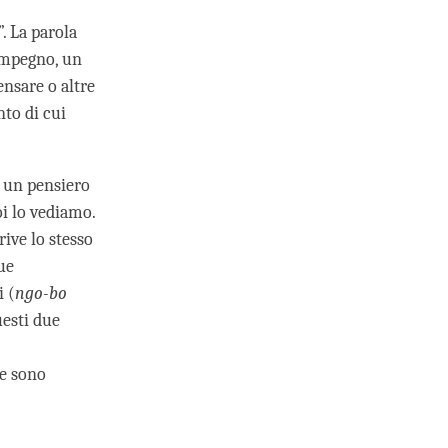
. La parola
 impegno, un
nsare o altre
nto di cui
e un pensiero
i lo vediamo.
ive lo stesso
ue
i (
ngo-bo
uesti due
le sono