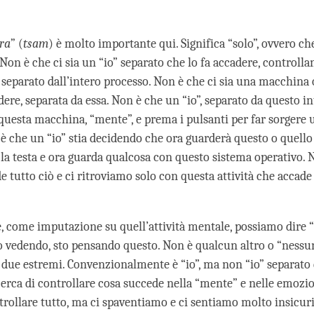
ra
” (
tsam
) è molto importante qui. Significa “solo”, ovvero ch
. Non è che ci sia un “io” separato che lo fa accadere, controll
 separato dall’intero processo. Non è che ci sia una macchina
dere, separata da essa. Non è che un “io”, separato da questo i
 questa macchina, “mente”, e prema i pulsanti per far sorger
è che un “io” stia decidendo che ora guarderà questo o quell
 la testa e ora guarda qualcosa con questo sistema operativo. N
e tutto ciò e ci ritroviamo solo con questa attività che acca
 come imputazione su quell’attività mentale, possiamo dire “
to vedendo, sto pensando questo. Non è qualcun altro o “nessu
 due estremi. Convenzionalmente è “io”, ma non “io” separato d
erca di controllare cosa succede nella “mente” e nelle emozi
rollare tutto, ma ci spaventiamo e ci sentiamo molto insicuri