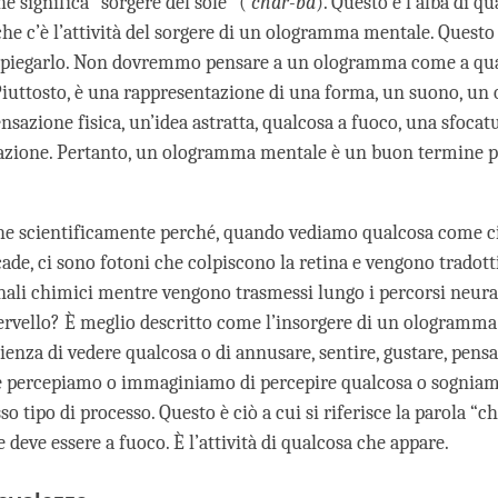
he significa “sorgere del sole” (
’char-ba
). Questo è l’alba di qu
che c’è l’attività del sorgere di un ologramma mentale. Questo
 spiegarlo. Non dovremmo pensare a un ologramma come a qua
. Piuttosto, è una rappresentazione di una forma, un suono, un 
nsazione fisica, un’idea astratta, qualcosa a fuoco, una sfocatur
azione. Pertanto, un ologramma mentale è un buon termine p
he scientificamente perché, quando vediamo qualcosa come c
ade, ci sono fotoni che colpiscono la retina e vengono tradott
egnali chimici mentre vengono trasmessi lungo i percorsi neural
ervello? È meglio descritto come l’insorgere di un ologramma
ienza di vedere qualcosa o di annusare, sentire, gustare, pensar
e percepiamo o immaginiamo di percepire qualcosa o sogniam
so tipo di processo. Questo è ciò a cui si riferisce la parola “c
 deve essere a fuoco. È l’attività di qualcosa che appare.