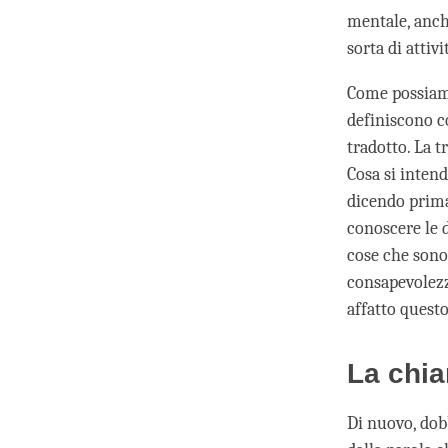
mentale, anch
sorta di attiv
Come possiamo 
definiscono 
tradotto. La 
Cosa si inten
dicendo prima
conoscere le d
cose che sono 
consapevolezz
affatto questo
La chia
Di nuovo, dob