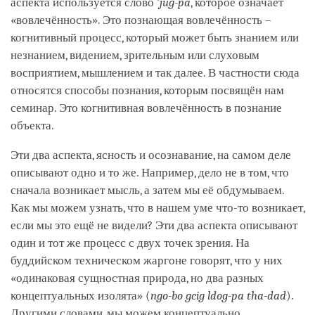
аспекта используется слово ’
jug-pa
, которое означает
«вовлечённость». Это познающая вовлечённость –
когнитивный процесс, который может быть знанием или
незнанием, видением, зрительным или слуховым
восприятием, мышлением и так далее. В частности сюда
относятся способы познания, которым посвящён нам
семинар. Это когнитивная вовлечённость в познание
объекта.
Эти два аспекта, ясность и осознавание, на самом деле
описывают одно и то же. Например, дело не в том, что
сначала возникает мысль, а затем мы её обдумываем.
Как мы можем узнать, что в нашем уме что-то возникает,
если мы это ещё не видели? Эти два аспекта описывают
один и тот же процесс с двух точек зрения. На
буддийском техническом жаргоне говорят, что у них
«одинаковая сущностная природа, но два разных
концептуальных изолята» (
ngo-bo gcig ldog-pa tha-dad
).
Другими словами, мы можем концептуально