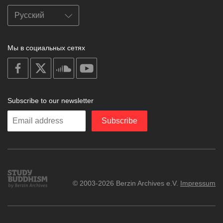
Мы в социальных сетях
on
on
on
on
facebook
X
soundcloud
youtube
Subscribe to our newsletter
Enter
Subscribe
your
email
Study
© 2003-2026 Berzin Archives e.V.
Impressum
Buddhism
Home