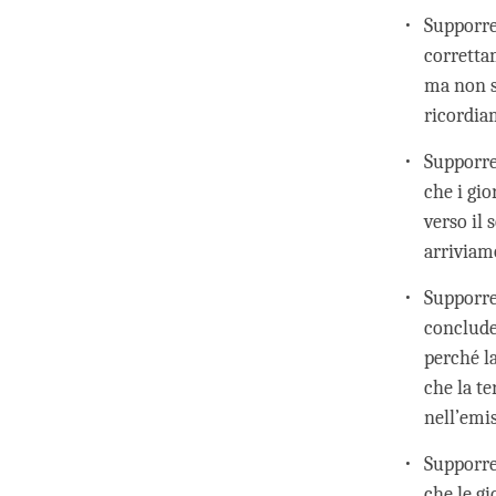
Supporre
corretta
ma non s
ricordia
Supporre
che i gio
verso il
arriviam
Supporre
conclude
perché la
che la te
nell’emis
Supporre
che le g