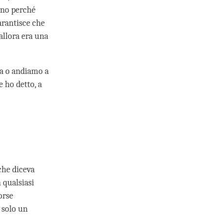
ono perché
arantisce che
allora era una
ta o andiamo a
 ho detto, a
che diceva
 qualsiasi
orse
a solo un