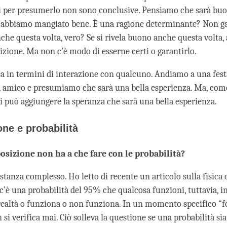
i per presumerlo non sono conclusive. Pensiamo che sarà bu
a abbiamo mangiato bene. È una ragione determinante? Non g
he questa volta, vero? Se si rivela buono anche questa volta, 
zione. Ma non c’è modo di esserne certi o garantirlo.
osa in termini di interazione con qualcuno. Andiamo a una fes
 amico e presumiamo che sarà una bella esperienza. Ma, come
si può aggiungere la speranza che sarà una bella esperienza.
ne e probabilità
osizione non ha a che fare con le probabilità?
tanza complesso. Ho letto di recente un articolo sulla fisica 
c’è una probabilità del 95% che qualcosa funzioni, tuttavia, in
altà o funziona o non funziona. In un momento specifico “f
si verifica mai. Ciò solleva la questione se una probabilità si