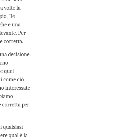
a volte la
io, “le
 che è una
levante. Per
e corretta.
una decisione:
erno
te quel
di come ciò
no interessate
apiamo
 corretta per
i qualsiasi
ere qual è la