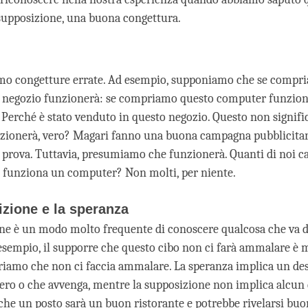
 supposizione, una buona congettura.
amo congetture errate. Ad esempio, supponiamo che se compr
n negozio funzionerà: se compriamo questo computer funzion
erché è stato venduto in questo negozio. Questo non signifi
zionerà, vero? Magari fanno una buona campagna pubblicita
 prova. Tuttavia, presumiamo che funzionerà. Quanti di noi c
 funziona un computer? Non molti, per niente.
zione e la speranza
ne è un modo molto frequente di conoscere qualcosa che va di
esempio, il supporre che questo cibo non ci farà ammalare è m
riamo che non ci faccia ammalare. La speranza implica un des
vero o che avvenga, mentre la supposizione non implica alcun 
e un posto sarà un buon ristorante e potrebbe rivelarsi buo