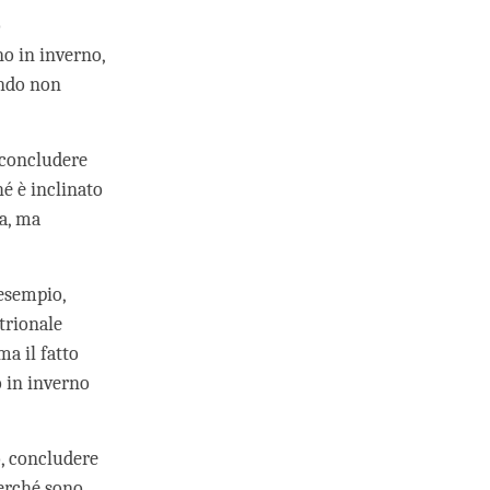
o
no in inverno,
ando non
 concludere
hé è inclinato
ia, ma
esempio,
trionale
ma il fatto
o in inverno
o, concludere
perché sono