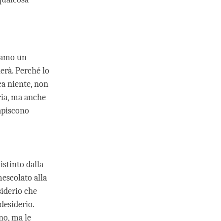
iamo un
erà. Perché lo
ca niente, non
ria, ma anche
apiscono
stinto dalla
escolato alla
iderio che
desiderio.
no, ma le