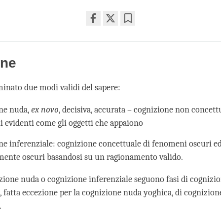
Share
Bookmark
on
facebook
one
nato due modi validi del sapere:
ne nuda,
ex novo
, decisiva, accurata – cognizione non concett
 evidenti come gli oggetti che appaiono
ne inferenziale: cognizione concettuale di fenomeni oscuri e
ente oscuri basandosi su un ragionamento valido.
zione nuda o cognizione inferenziale seguono fasi di cognizi
, fatta eccezione per la cognizione nuda yoghica, di cognizio
.