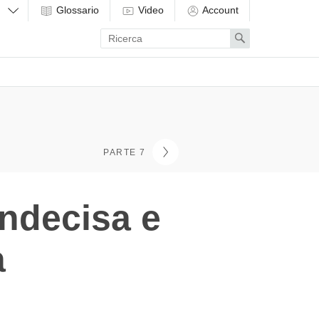
Glossario
Video
Account
Enter
Search
search
term
PARTE 7
indecisa e
a