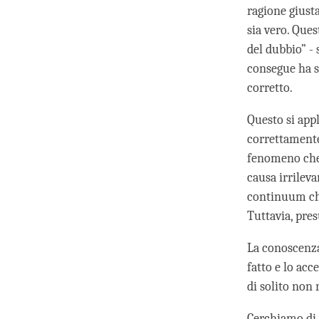
ragione giust
sia vero. Que
del dubbio” -
consegue ha s
corretto.
Questo si appl
correttamente.
fenomeno che
causa irrilev
continuum che
Tuttavia, pre
La conoscenza
fatto e lo ac
di solito non 
Cerchiamo di 