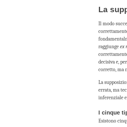
La sup
Il modo succe
correttamente
fondamentalme
raggiunge
ex 
correttamente
decisiva e, p
corretto, ma 
La supposizio
errata, ma te
inferenziale e
I cinque t
Esistono cinq