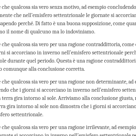
 che qualcosa sia vero senza motivo, ad esempio concludend
mente che nell’emisfero settentrionale le giornate si accorcia
apendo perché. Di fatto è una buona supposizione, come qu
mo il nome di qualcuno ma lo indoviniamo.
 che qualcosa sia vero per una ragione contraddittoria, come
rni si accorciano in inverno nell’emisfero settentrionale perc
 sole durante quel periodo. Questa è una ragione contraddittor
o comunque alla conclusione corretta.
 che qualcosa sia vero per una ragione non determinante, ad 
ndo che i giorni si accorciano in inverno nell’emisfero setten
 terra gira intorno al sole. Arriviamo alla conclusione giusta, 
rra gira intorno al sole non dimostra che i giorni si accorcian
fero settentrionale.
 che qualcosa sia vero per una ragione irrilevante, ad esempi
iornate si accorciano in inverno nell’emisfero settentrionale 