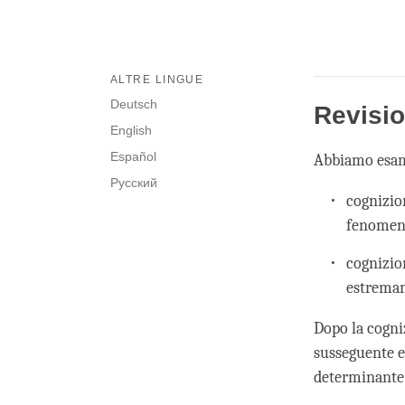
ALTRE LINGUE
Deutsch
Revisi
English
Español
Abbiamo esami
Русский
cognizio
fenomeni
cognizio
estremam
Dopo la cogni
susseguente e
determinante