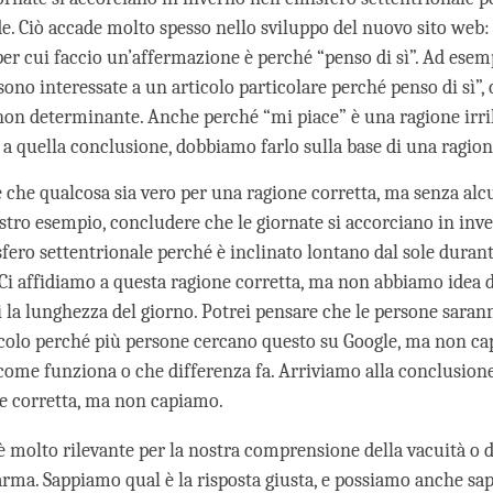
e. Ciò accade molto spesso nello sviluppo del nuovo sito web: 
er cui faccio un’affermazione è perché “penso di sì”. Ad esemp
ono interessate a un articolo particolare perché penso di sì”,
non determinante. Anche perché “mi piace” è una ragione irri
 a quella conclusione, dobbiamo farlo sulla base di una ragion
 che qualcosa sia vero per una ragione corretta, ma senza alc
ostro esempio, concludere che le giornate si accorciano in inv
sfero settentrionale perché è inclinato lontano dal sole duran
 Ci affidiamo a questa ragione corretta, ma non abbiamo idea 
i la lunghezza del giorno. Potrei pensare che le persone saran
icolo perché più persone cercano questo su Google, ma non c
come funziona o che differenza fa. Arriviamo alla conclusione
ne corretta, ma non capiamo.
è molto rilevante per la nostra comprensione della vacuità o d
rma. Sappiamo qual è la risposta giusta, e possiamo anche sap