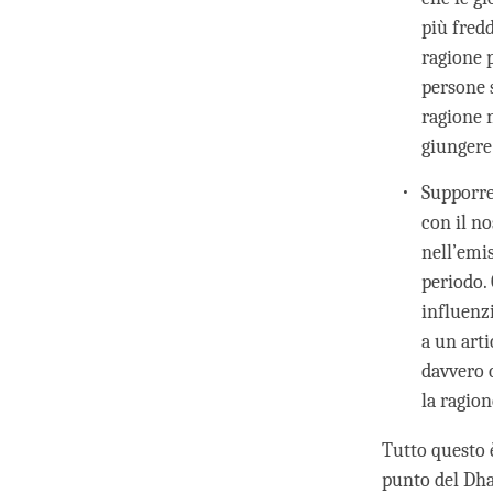
più fredd
ragione p
persone s
ragione 
giungere
Supporre
con il n
nell’emi
periodo.
influenz
a un art
davvero 
la ragio
Tutto questo 
punto del Dha