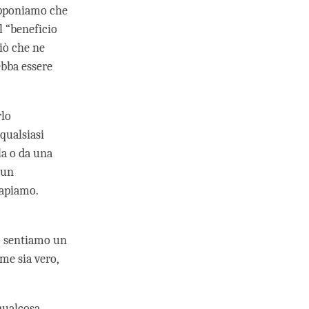
supponiamo che
l “beneficio
iò che ne
ebba essere
rlo
qualsiasi
a o da una
 un
capiamo.
o sentiamo un
me sia vero,
qualcosa