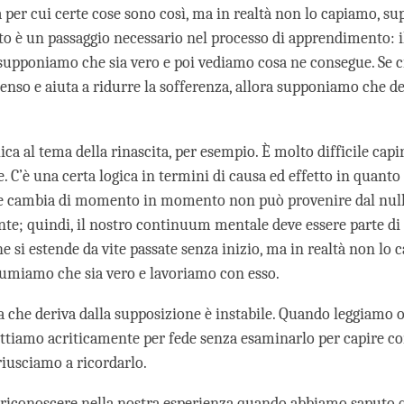
a per cui certe cose sono così, ma in realtà non lo capiamo, 
sto è un passaggio necessario nel processo di apprendimento: i
 supponiamo che sia vero e poi vediamo cosa ne consegue. Se c
enso e aiuta a ridurre la sofferenza, allora supponiamo che d
ica al tema della rinascita, per esempio. È molto difficile capi
 C’è una certa logica in termini di causa ed effetto in quanto 
 cambia di momento in momento non può provenire dal null
ante; quindi, il nostro continuum mentale deve essere parte di
 si estende da vite passate senza inizio, ma in realtà non lo 
sumiamo che sia vero e lavoriamo con esso.
 che deriva dalla supposizione è instabile. Quando leggiamo 
cettiamo acriticamente per fede senza esaminarlo per capire co
riusciamo a ricordarlo.
riconoscere nella nostra esperienza quando abbiamo saputo 