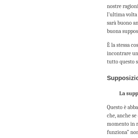
nostre ragion
l’ultima volt
sarà buono anc
buona supposi
È la stessa c
incontrare un
tutto questo 
Supposizio
La supp
Questo è abbas
che, anche se 
momento in re
funziona” non 