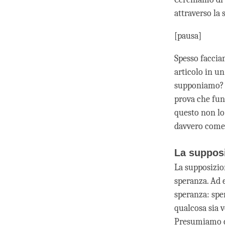
attraverso la
[pausa]
Spesso facci
articolo in u
supponiamo? P
prova che fun
questo non lo
davvero come
La supposi
La supposizio
speranza. Ad 
speranza: spe
qualcosa sia 
Presumiamo ch